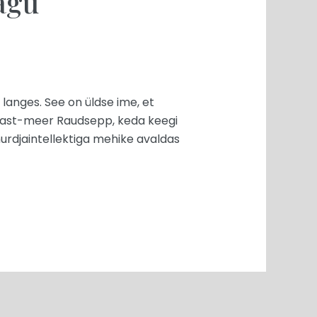
agu
 langes. See on üldse ime, et
pärast-meer Raudsepp, keda keegi
murdjaintellektiga mehike avaldas