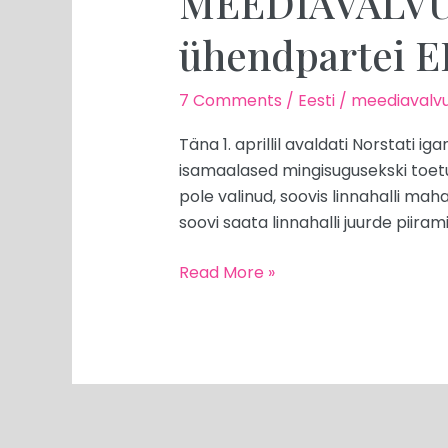
MEEDIAVALVUR:
nii
ühendpartei E
et
elagu
ühendpartei
7 Comments
/
Eesti
/
meediavalvu
EKRE
Täna 1. aprillil avaldati Norstati
200!
isamaalased mingisugusekski toetu
pole valinud, soovis linnahalli ma
soovi saata linnahalli juurde piiram
Read More »