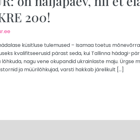
 on naljapäev, nii et el
KRE 200!
r.ee
 iganädalase küsitluse tulemused – Isamaa toetus mõnevõrra
seks kvalifitseerusid pärast seda, kui Tallinna hädagi-
ha lõhkuda, nagu vene okupandid ukrainlaste maju. Ürgse 
istornid ja müürilõhkujad, varsti hakkab järelikult […]