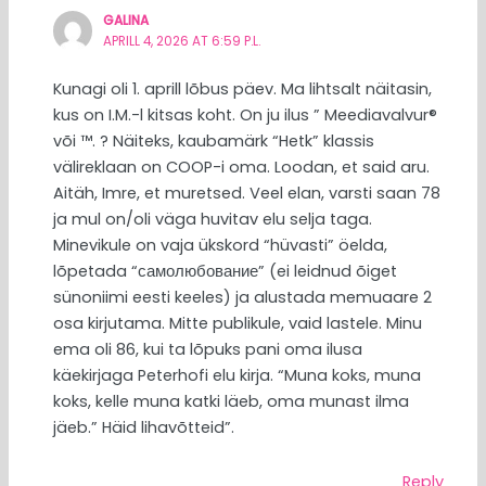
GALINA
APRILL 4, 2026 AT 6:59 P.L.
Kunagi oli 1. aprill lõbus päev. Ma lihtsalt näitasin,
kus on I.M.-l kitsas koht. On ju ilus ” Meediavalvur®
või ™. ? Näiteks, kaubamärk “Hetk” klassis
välireklaan on COOP-i oma. Loodan, et said aru.
Aitäh, Imre, et muretsed. Veel elan, varsti saan 78
ja mul on/oli väga huvitav elu selja taga.
Minevikule on vaja ükskord “hüvasti” öelda,
lõpetada “самолюбование” (ei leidnud õiget
sünoniimi eesti keeles) ja alustada memuaare 2
osa kirjutama. Mitte publikule, vaid lastele. Minu
ema oli 86, kui ta lõpuks pani oma ilusa
käekirjaga Peterhofi elu kirja. “Muna koks, muna
koks, kelle muna katki läeb, oma munast ilma
jäeb.” Häid lihavõtteid”.
Reply