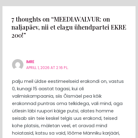
7 thoughts on “MEEDIAVALVUR: on
naljapäev, nii et elagu ühendpartei EKRE
200!”
IMRE
APRILL 1, 2026 AT 2:16 P.L.
palju meil üldse eestimeelseid erakondi on, vastus
0, kunagi 15 aastat tagasi, kui oli
valimiskampaania, siis Õismäel pea kõik
erakonnad puntras oma telkidega, vali mind, aga
ütlesin läbi ruupori käige putsi, alates homme
seisab siin teie keskel telgis uus erakond, teised
kohe platsis, mäletan veel, et oravad mind
hoiatasid, katsu sa vaid, lõõme Männiku karjääri,