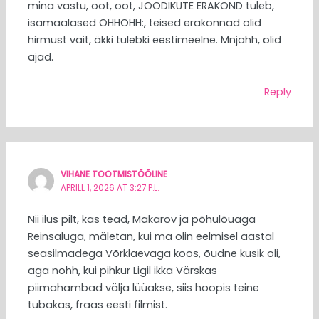
mina vastu, oot, oot, JOODIKUTE ERAKOND tuleb,
isamaalased OHHOHH:, teised erakonnad olid
hirmust vait, äkki tulebki eestimeelne. Mnjahh, olid
ajad.
Reply
VIHANE TOOTMISTÕÕLINE
APRILL 1, 2026 AT 3:27 P.L.
Nii ilus pilt, kas tead, Makarov ja põhulõuaga
Reinsaluga, mäletan, kui ma olin eelmisel aastal
seasilmadega Võrklaevaga koos, õudne kusik oli,
aga nohh, kui pihkur Ligil ikka Värskas
piimahambad välja lüüakse, siis hoopis teine
tubakas, fraas eesti filmist.