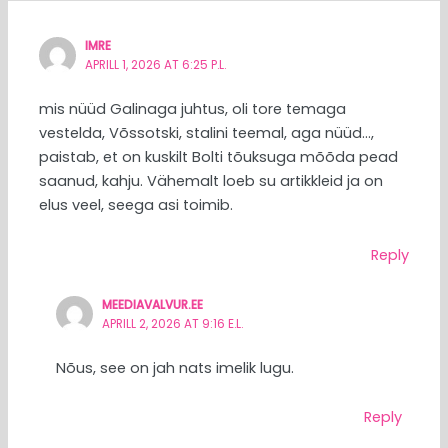
IMRE
APRILL 1, 2026 AT 6:25 P.L.
mis nüüd Galinaga juhtus, oli tore temaga
vestelda, Võssotski, stalini teemal, aga nüüd…,
paistab, et on kuskilt Bolti tõuksuga mõõda pead
saanud, kahju. Vähemalt loeb su artikkleid ja on
elus veel, seega asi toimib.
Reply
MEEDIAVALVUR.EE
APRILL 2, 2026 AT 9:16 E.L.
Nõus, see on jah nats imelik lugu.
Reply