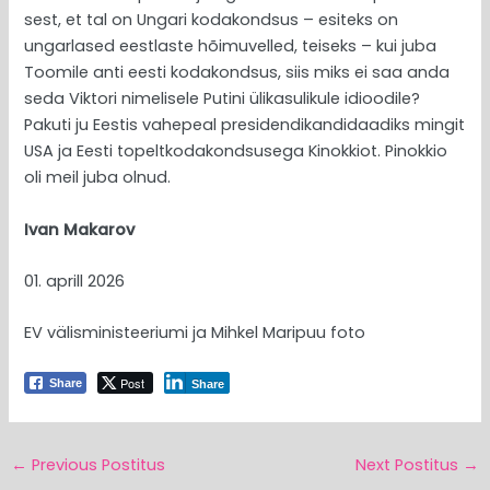
sest, et tal on Ungari kodakondsus – esiteks on
ungarlased eestlaste hõimuvelled, teiseks – kui juba
Toomile anti eesti kodakondsus, siis miks ei saa anda
seda Viktori nimelisele Putini ülikasulikule idioodile?
Pakuti ju Eestis vahepeal presidendikandidaadiks mingit
USA ja Eesti topeltkodakondsusega Kinokkiot. Pinokkio
oli meil juba olnud.
Ivan Makarov
01. aprill 2026
EV välisministeeriumi ja Mihkel Maripuu foto
Post
Share
Share
←
Previous Postitus
Next Postitus
→