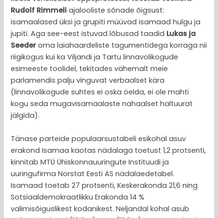
Rudolf Rimmeli
ajalooliste sõnade õigsust:
isamaalased üksi ja grupiti müüvad isamaad hulgu ja
jupiti. Aga see-eest istuvad lõbusad taadid
Lukas ja
Seeder
oma laiahaardeliste tagumentidega korraga nii
riigikogus kui ka Viljandi ja Tartu linnavolikogude
esimeeste toolidel, tekitades vähemalt meie
parlamendis palju vinguvat verbaalset kära
(linnavolikogude suhtes ei oska öelda, ei ole mahti
kogu seda mugavisamaalaste nahaalset haltuurat
jälgida).
Tänase parteide populaarsustabeli esikohal asuv
erakond Isamaa kaotas nädalaga toetust 1,2 protsenti,
kinnitab MTÜ Ühiskonnauuringute Instituudi ja
uuringufirma Norstat Eesti AS nädalaedetabel.
Isamaad toetab 27 protsenti, Keskerakonda 21,6 ning
Sotsiaaldemokraatlikku Erakonda 14 %
valimisõiguslikest kodanikest. Neljandal kohal asub