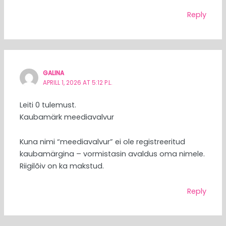
Reply
GALINA
APRILL 1, 2026 AT 5:12 P.L.
Leiti 0 tulemust.
Kaubamärk meediavalvur
Kuna nimi “meediavalvur” ei ole registreeritud
kaubamärgina – vormistasin avaldus oma nimele.
Riigilõiv on ka makstud.
Reply