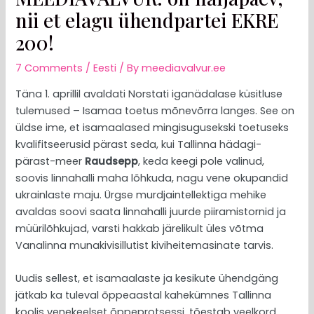
nii et elagu ühendpartei EKRE
200!
7 Comments
/
Eesti
/ By
meediavalvur.ee
Täna 1. aprillil avaldati Norstati iganädalase küsitluse
tulemused – Isamaa toetus mõnevõrra langes. See on
üldse ime, et isamaalased mingisugusekski toetuseks
kvalifitseerusid pärast seda, kui Tallinna hädagi-
pärast-meer
Raudsepp
, keda keegi pole valinud,
soovis linnahalli maha lõhkuda, nagu vene okupandid
ukrainlaste maju. Ürgse murdjaintellektiga mehike
avaldas soovi saata linnahalli juurde piiramistornid ja
müürilõhkujad, varsti hakkab järelikult üles võtma
Vanalinna munakivisillutist kiviheitemasinate tarvis.
Uudis sellest, et isamaalaste ja kesikute ühendgäng
jätkab ka tuleval õppeaastal kahekümnes Tallinna
koolis venekeelset õppeprotsessi, tõestab veelkord