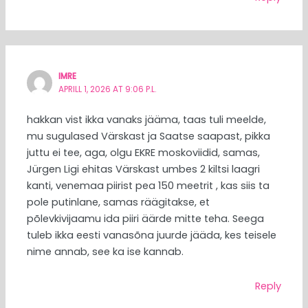
IMRE
APRILL 1, 2026 AT 9:06 P.L.
hakkan vist ikka vanaks jääma, taas tuli meelde,
mu sugulased Värskast ja Saatse saapast, pikka
juttu ei tee, aga, olgu EKRE moskoviidid, samas,
Jürgen Ligi ehitas Värskast umbes 2 kiltsi laagri
kanti, venemaa piirist pea 150 meetrit , kas siis ta
pole putinlane, samas räägitakse, et
põlevkivijaamu ida piiri äärde mitte teha. Seega
tuleb ikka eesti vanasõna juurde jääda, kes teisele
nime annab, see ka ise kannab.
Reply