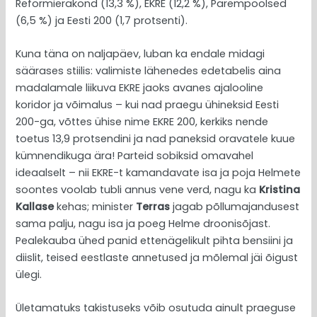
Reformierakond (13,3 %), EKRE (12,2 %), Parempoolsed
(6,5 %) ja Eesti 200 (1,7 protsenti).
Kuna täna on naljapäev, luban ka endale midagi
säärases stiilis: valimiste lähenedes edetabelis aina
madalamale liikuva EKRE jaoks avanes ajalooline
koridor ja võimalus – kui nad praegu ühineksid Eesti
200-ga, võttes ühise nime EKRE 200, kerkiks nende
toetus 13,9 protsendini ja nad paneksid oravatele kuue
kümnendikuga ära! Parteid sobiksid omavahel
ideaalselt – nii EKRE-t kamandavate isa ja poja Helmete
soontes voolab tubli annus vene verd, nagu ka
Kristina
Kallase
kehas; minister
Terras
jagab põllumajandusest
sama palju, nagu isa ja poeg Helme droonisõjast.
Pealekauba ühed panid ettenägelikult pihta bensiini ja
diislit, teised eestlaste annetused ja mõlemal jäi õigust
ülegi.
Ületamatuks takistuseks võib osutuda ainult praeguse