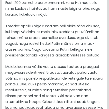
Eesti 200 esimehe perekonnanimi, kuna Helmed selle
nime kuuldes haihtuvad hammaste kriginal öhe, nagu
kuradid kukelaulu mõjul.
Toredat aprilli! Kõige rumalam nali oleks täna ehk see,
kui keegi väidaks, et meie laisk Kadrioru puuküürnik on
teinud mõne drooniteemalise avalduse. Aga ei, istub
vagusi, nagu raskel hetkel Putin mõnes oma maa-
aluses punkris. Nagu toosama Putin, kellega meie
presidentik tahaks kangesti läbirääkimistesse astuda.
Muide, Isamaa võttis vastu otsuse toetada praegust
mugavusresidenti veel 5 aastat üüratut palka vastu
võtma, mis paneb respublikaanide reitingule täiendava
põntsu. EKRE auks peab märkima, et nad ütlesid
resoluutselt, et mitte mingit Moskva patriarhaadi
siinset patrooni nad ei toeta. Äkki pakuvad nad
alternatiivina hoopis Orbanit, kes niikuinii saab Ungaris
kosmonautikapäeval jalaga oma avarasse peesse. Mis