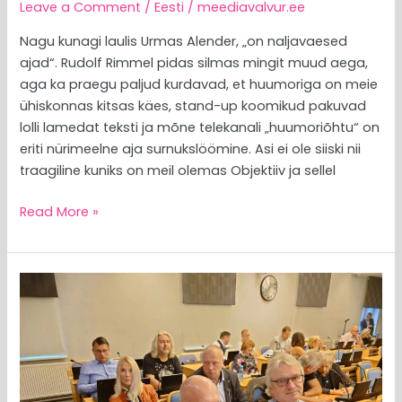
Leave a Comment
/
Eesti
/
meediavalvur.ee
Nagu kunagi laulis Urmas Alender, „on naljavaesed
ajad“. Rudolf Rimmel pidas silmas mingit muud aega,
aga ka praegu paljud kurdavad, et huumoriga on meie
ühiskonnas kitsas käes, stand-up koomikud pakuvad
lolli lamedat teksti ja mõne telekanali „huumoriõhtu“ on
eriti nürimeelne aja surnukslöömine. Asi ei ole siiski nii
traagiline kuniks on meil olemas Objektiiv ja sellel
Read More »
MEEDIAVALVUR:
konservatiiv
peaks
olema
väärikas