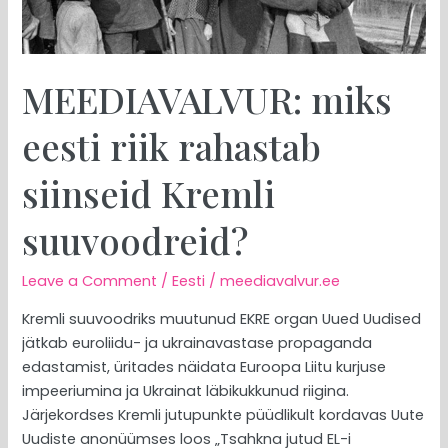
MEEDIAVALVUR: miks
eesti riik rahastab
siinseid Kremli
suuvoodreid?
Leave a Comment
/
Eesti
/
meediavalvur.ee
Kremli suuvoodriks muutunud EKRE organ Uued Uudised
jätkab euroliidu- ja ukrainavastase propaganda
edastamist, üritades näidata Euroopa Liitu kurjuse
impeeriumina ja Ukrainat läbikukkunud riigina.
Järjekordses Kremli jutupunkte püüdlikult kordavas Uute
Uudiste anonüümses loos „Tsahkna jutud EL-i