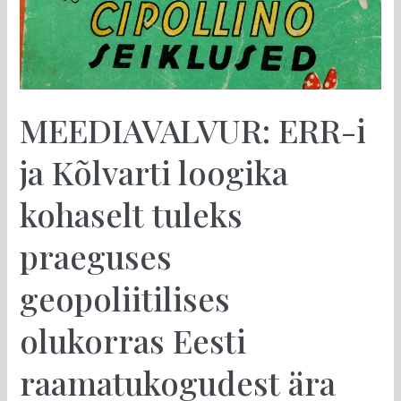
Eesti
raamatukogudest
ära
korjata
Cipollino
MEEDIAVALVUR: ERR-i
raamatud
ja Kõlvarti loogika
kohaselt tuleks
praeguses
geopoliitilises
olukorras Eesti
raamatukogudest ära