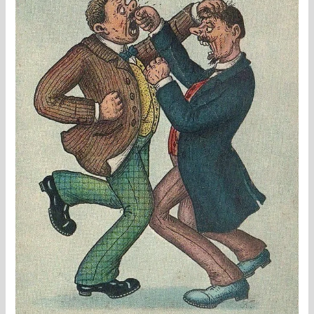
kolpa
läksid
riidu
seal
Pärnus
kõhedas