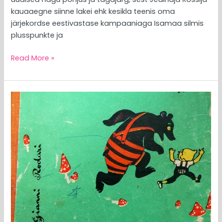
kauaaegne siinne lakei ehk kesikla teenis oma
järjekordse eestivastase kampaaniaga Isamaa silmis
plusspunkte ja
Read More »
MEEDIAVALVUR:
ERR-
i
ja
Kõlvarti
loogika
kohaselt
tuleks
praeguses
geopoliitilises
olukorras