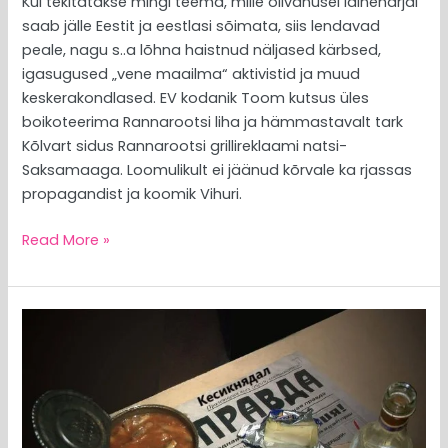
Kui tekitatakse mingi teema, mille õlivahusel laineharjal
saab jälle Eestit ja eestlasi sõimata, siis lendavad
peale, nagu s..a lõhna haistnud näljased kärbsed,
igasugused „vene maailma“ aktivistid ja muud
keskerakondlased. EV kodanik Toom kutsus üles
boikoteerima Rannarootsi liha ja hämmastavalt tark
Kõlvart sidus Rannarootsi grillireklaami natsi-
Saksamaaga. Loomulikult ei jäänud kõrvale ka rjassas
propagandist ja koomik Vihuri.
Read More »
MEEDIAVALVUR:
kas
ka
Jaak
Madison
ei