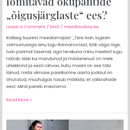
lömitavad okupantide
„õigusjärglaste“ ees?
Leave a Comment
/
Eesti
/
meediavalvur.ee
Kolleeg Suurest meediamajast: „Tere Ivan, lugesin
vaimustusega sinu lugu Rannarootsist, kõik väga õige,
Ivan parimal tasemel, aga tervikuna minu meelest lugu
näitab siiski kui mandunud ja mädanenud on meie
ühiskkond ja eesti rahvas, kuhu maani on see tõbi
läinud, mida viimase paarikümne aasta jooksul on
õhutatud, muuhulgas tasub märkida, et välisrahade
eest. Mind paneb imestama
Read More »
MEEDIAVALVUR:
papp