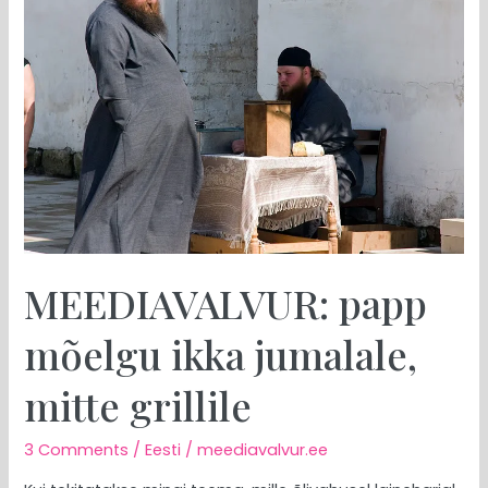
mõelgu
ikka
jumalale,
mitte
grillile
MEEDIAVALVUR: papp
mõelgu ikka jumalale,
mitte grillile
3 Comments
/
Eesti
/
meediavalvur.ee