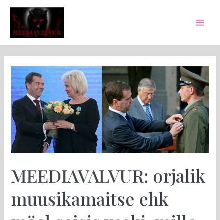
Skip
Post
Mai
to
pagination
Men
content
MEEDIAVALVUR:
orjalik
muusikamaitse
ehk
mäel
seisis
veski,
mille
ümber
MEEDIAVALVUR: orjalik
tiirles
vene
muusikamaitse ehk
hunt