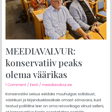
MEEDIAVALVUR:
konservatiiv peaks
olema väärikas
1 Comment
/
Eesti
/
meediavalvur.ee
Konservatiivi seisus eeldaks muuhulgas soliidsust,
väärikust ja kirjandusklassikale omast sõnavara, kuid
teatud poliitiline leer on oma retoorikaga viinud selleni,