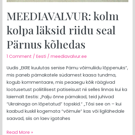
MEEDIAVALVUR: kolm
kolpa läksid riidu seal
Pärnus kõhedas
1 Comment
/
Eesti
/
meediavalvur.ee
Uudis „EKRE kuulutas senise Pärnu võimuliidu lõppenuks“,
mis paneb pärnakatele südamest kaasa tundma,
kogub kommentaare, mis peaaegu kõik räägivad
lootusetust poliitilisest patiseisust nii selles linnas kui ka
laiemalt Eestis: „Palju õnne pärnakad, teid juhivad
“Ukrainaga on lõpetatud” topskid.“ „Tõsi see on – kui
kaabud kuskil kogemata “võimule” kas või ligilähedale
saavad, siis on laev igatahes
Read More »