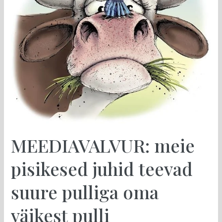
juhid
teevad
suure
pulliga
oma
väikest
pulli
MEEDIAVALVUR: meie
pisikesed juhid teevad
suure pulliga oma
väikest pulli