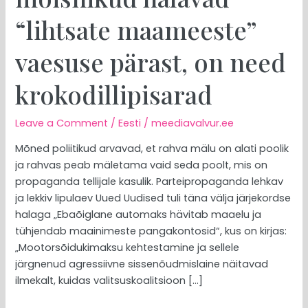
“lihtsate maameeste”
vaesuse pärast, on need
krokodillipisarad
Leave a Comment
/
Eesti
/
meediavalvur.ee
Mõned poliitikud arvavad, et rahva mälu on alati poolik
ja rahvas peab mäletama vaid seda poolt, mis on
propaganda tellijale kasulik. Parteipropaganda lehkav
ja lekkiv lipulaev Uued Uudised tuli täna välja järjekordse
halaga „Ebaõiglane automaks hävitab maaelu ja
tühjendab maainimeste pangakontosid“, kus on kirjas:
„Mootorsõidukimaksu kehtestamine ja sellele
järgnenud agressiivne sissenõudmislaine näitavad
ilmekalt, kuidas valitsuskoalitsioon […]