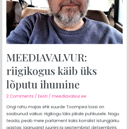
MEEDIAVALVUR:
riigikogus käib üks
lõputu ihumine
2 Comments
/
Eesti
/
meediavalvur.ee
Ongi rahu majas ehk suurde Toompea lossi on
saabunud vaikus: riigikogu läks pikale puhkusele. Nagu
teada, peab meie parlament kaks korralist istungjärku
aastas: jaanuarist juunini ja septembrist detsembrini,