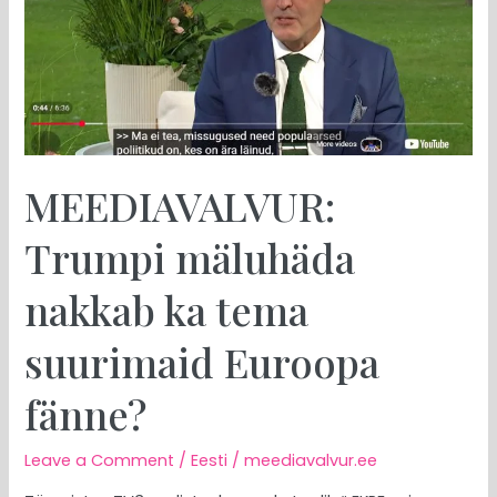
ka
tema
suurimaid
Euroopa
fänne?
MEEDIAVALVUR:
Trumpi mäluhäda
nakkab ka tema
suurimaid Euroopa
fänne?
Leave a Comment
/
Eesti
/
meediavalvur.ee