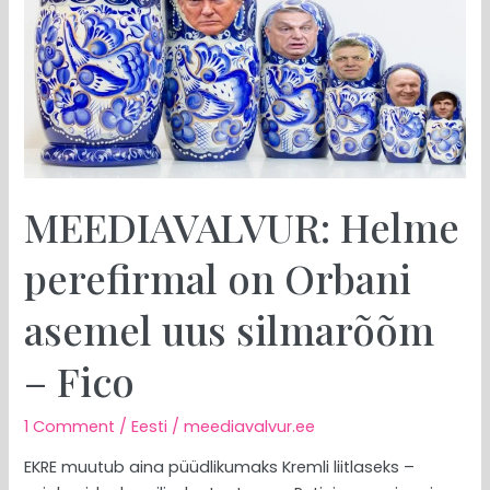
Orbani
asemel
uus
silmarõõm
–
Fico
MEEDIAVALVUR: Helme
perefirmal on Orbani
asemel uus silmarõõm
– Fico
1 Comment
/
Eesti
/
meediavalvur.ee
EKRE muutub aina püüdlikumaks Kremli liitlaseks –