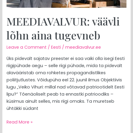
MEEDIAVALVUR: väävli
lõhn aina tugevneb
Leave a Comment
/
Eesti
/
meediavalvur.ee
Üks pidevalt sajatav preester ei saa vaiki olla isegi Eesti
riigipühade aegu – selle riigi pühade, mida ta pidevalt
alavääristab oma rohketes propagandistlikes
poliitjutlustes. Võidupüha eel 22. juunil ilmus Objektiivis
lugu „Veiko Vihuri: millal nad võtavad patriootidelt Eesti
lipu?“ Tõenäoliselt peab ta ennastki patrioodiks –
küsimus ainult selles, mis riigi omaks. Ta muretseb
ühtäkki südant
Read More »