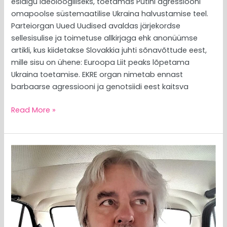
esialgu ideoloogiliseks, toetamas Putini agressiooni
omapoolse süstemaatilise Ukraina halvustamise teel.
Parteiorgan Uued Uudised avaldas järjekordse
sellesisulise ja toimetuse allkirjaga ehk anonüümse
artikli, kus kiidetakse Slovakkia juhti sõnavõttude eest,
mille sisu on ühene: Euroopa Liit peaks lõpetama
Ukraina toetamise. EKRE organ nimetab ennast
barbaarse agressiooni ja genotsiidi eest kaitsva
Read More »
MEEDIAVALVUR:
riigikogus
käib
üks
lõputu
ihumine