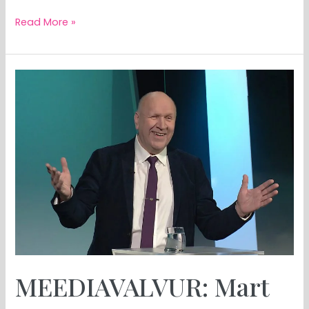
Read More »
MEEDIAVALVUR:
Mart
Helme
on
vahva
presidendikandidaat,
aga…
MEEDIAVALVUR: Mart