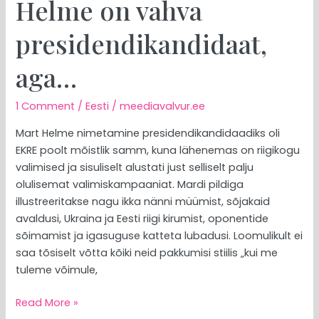
Helme on vahva
presidendikandidaat,
aga…
1 Comment
/
Eesti
/
meediavalvur.ee
Mart Helme nimetamine presidendikandidaadiks oli
EKRE poolt mõistlik samm, kuna lähenemas on riigikogu
valimised ja sisuliselt alustati just selliselt palju
olulisemat valimiskampaaniat. Mardi pildiga
illustreeritakse nagu ikka nänni müümist, sõjakaid
avaldusi, Ukraina ja Eesti riigi kirumist, oponentide
sõimamist ja igasuguse katteta lubadusi. Loomulikult ei
saa tõsiselt võtta kõiki neid pakkumisi stiilis „kui me
tuleme võimule,
Read More »