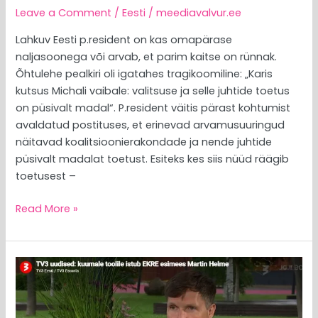
Leave a Comment
/
Eesti
/
meediavalvur.ee
Lahkuv Eesti p.resident on kas omapärase
naljasoonega või arvab, et parim kaitse on rünnak.
Õhtulehe pealkiri oli igatahes tragikoomiline: „Karis
kutsus Michali vaibale: valitsuse ja selle juhtide toetus
on püsivalt madal“. P.resident väitis pärast kohtumist
avaldatud postituses, et erinevad arvamusuuringud
näitavad koalitsioonierakondade ja nende juhtide
püsivalt madalat toetust. Esiteks kes siis nüüd räägib
toetusest –
Read More »
MEEDIAVALVUR:
Trumpi
mäluhäda
nakkab