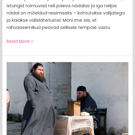
istungid toimuvad neli päeva nädalas ja iga neljas
nädal on mõeldud reisimiseks – kohtutakse valijatega
ja käiakse välislähetustel. Mõni ime siis, et
rahvaasemikud peavad sellisele tempole vastu
Read More »
MEEDIAVALVUR:
väävli
lõhn
aina
tugevneb