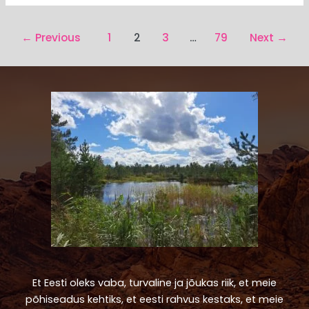
←
Previous
1
2
3
…
79
Next
→
Et Eesti oleks vaba, turvaline ja jõukas riik, et meie
põhiseadus kehtiks, et eesti rahvus kestaks, et meie