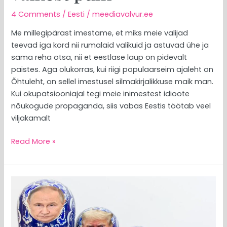
4 Comments
/
Eesti
/
meediavalvur.ee
Me millegipärast imestame, et miks meie valijad
teevad iga kord nii rumalaid valikuid ja astuvad ühe ja
sama reha otsa, nii et eestlase laup on pidevalt
paistes. Aga olukorras, kui riigi populaarseim ajaleht on
Õhtuleht, on sellel imestusel silmakirjalikkuse maik man.
Kui okupatsiooniajal tegi meie inimestest idioote
nõukogude propaganda, siis vabas Eestis töötab veel
viljakamalt
Read More »
MEEDIAVALVUR:
Helme
perefirmal
on