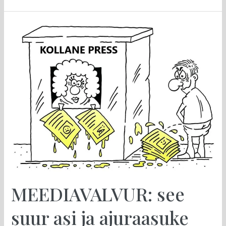
MEEDIAVALVUR:
see
suur
asi
ja
ajuraasuke
MEEDIAVALVUR: see
suur asi ja ajuraasuke