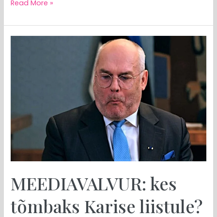
Read More »
MEEDIAVALVUR:
kes
tõmbaks
Karise
liistule?
MEEDIAVALVUR: kes
tõmbaks Karise liistule?