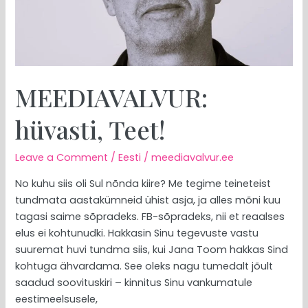
MEEDIAVALVUR:
hüvasti, Teet!
Leave a Comment
/
Eesti
/
meediavalvur.ee
No kuhu siis oli Sul nõnda kiire? Me tegime teineteist
tundmata aastakümneid ühist asja, ja alles mõni kuu
tagasi saime sõpradeks. FB-sõpradeks, nii et reaalses
elus ei kohtunudki. Hakkasin Sinu tegevuste vastu
suuremat huvi tundma siis, kui Jana Toom hakkas Sind
kohtuga ähvardama. See oleks nagu tumedalt jõult
saadud soovituskiri – kinnitus Sinu vankumatule
eestimeelsusele,