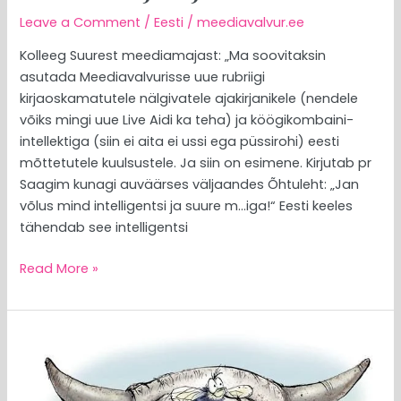
Leave a Comment
/
Eesti
/
meediavalvur.ee
Kolleeg Suurest meediamajast: „Ma soovitaksin
asutada Meediavalvurisse uue rubriigi
kirjaoskamatutele nälgivatele ajakirjanikele (nendele
võiks mingi uue Live Aidi ka teha) ja köögikombaini-
intellektiga (siin ei aita ei ussi ega püssirohi) eesti
mõttetutele kuulsustele. Ja siin on esimene. Kirjutab pr
Saagim kunagi auväärses väljaandes Õhtuleht: „Jan
võlus mind intelligentsi ja suure m…iga!“ Eesti keeles
tähendab see intelligentsi
Read More »
MEEDIAVALVUR:
meie
pisikesed