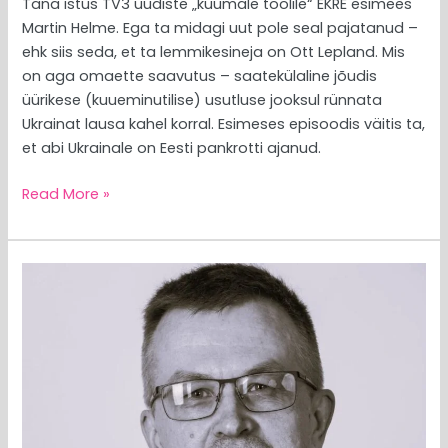
Täna istus TV3 uudiste „kuumale toolile“ EKRE esimees
Martin Helme. Ega ta midagi uut pole seal pajatanud –
ehk siis seda, et ta lemmikesineja on Ott Lepland. Mis
on aga omaette saavutus – saatekülaline jõudis
üürikese (kuueminutilise) usutluse jooksul rünnata
Ukrainat lausa kahel korral. Esimeses episoodis väitis ta,
et abi Ukrainale on Eesti pankrotti ajanud.
Read More »
MEEDIAVALVUR:
hüvasti,
Teet!