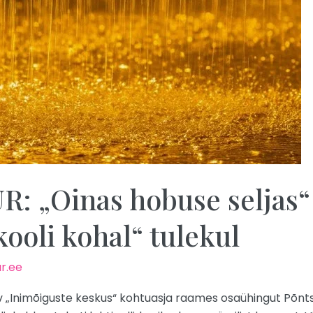
 „Oinas hobuse seljas“ 
ooli kohal“ tulekul
r.ee
 „Inimõiguste keskus“ kohtuasja raames osaühingut Põnts, 