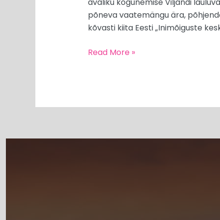
avaliku kogunemise Viljandi lauluvälj
põneva vaatemängu ära, põhjendade
kõvasti kiita Eesti „Inimõiguste kesk
Read More »