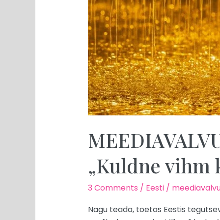
MEEDIAVALVUR:
„Kuldne vihm k
3 Comments
/
Eesti
/
meediavalvu
Nagu teada, toetas Eestis tegutsev