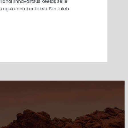
ljandi linnavalitsus keelas selle
kogukonna konteksti. Siin tuleb