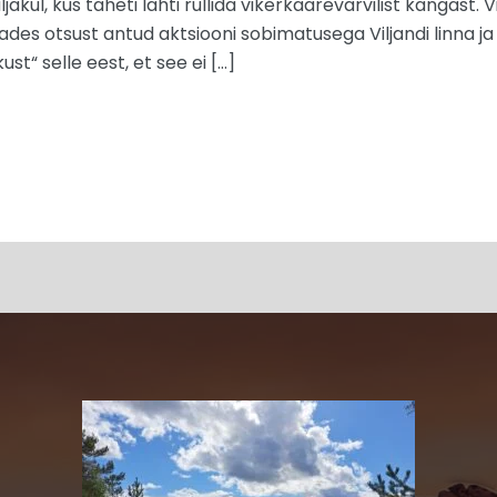
akul, kus taheti lahti rullida vikerkaarevärvilist kangast. Vi
s otsust antud aktsiooni sobimatusega Viljandi linna ja 
ust“ selle eest, et see ei […]