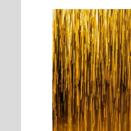
MEEDIAVALVUR:
„Oinas
hobuse
seljas“
valmis,
„Kuldne
vihm
kooli
kohal“
tulekul