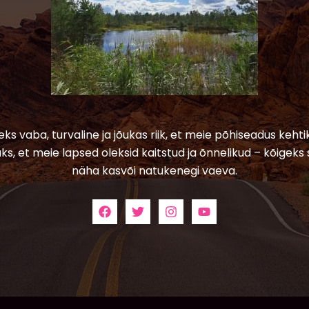
leks vaba, turvaline ja jõukas riik, et meie põhiseadus kehtik
ks, et meie lapsed oleksid kaitstud ja õnnelikud – kõigeks 
näha kasvõi natukenegi vaeva.