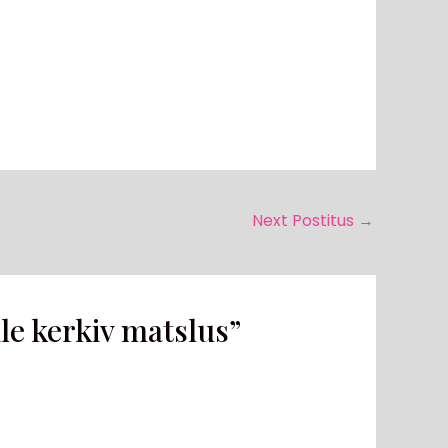
Next Postitus
→
e kerkiv matslus”