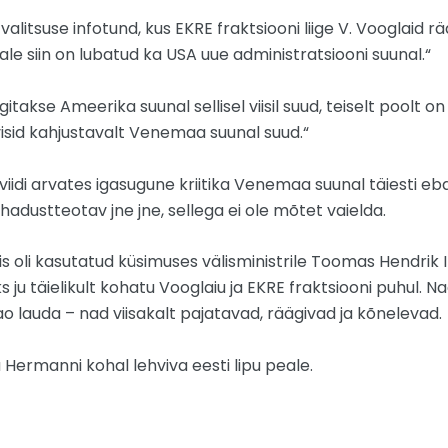
alitsuse infotund, kus EKRE fraktsiooni liige V. Vooglaid rää
le siin on lubatud ka USA uue administratsiooni suunal.“
itakse Ameerika suunal sellisel viisil suud, teiselt poolt on
uvisid kahjustavalt Venemaa suunal suud.“
iidi arvates igasugune kriitika Venemaa suunal täiesti ebav
hadustteotav jne jne, sellega ei ole mõtet vaielda.
s oli kasutatud küsimuses välisministrile Toomas Hendrik 
ju täielikult kohatu Vooglaiu ja EKRE fraktsiooni puhul. Nad
ao lauda – nad viisakalt pajatavad, räägivad ja kõnelevad.
ka Hermanni kohal lehviva eesti lipu peale.