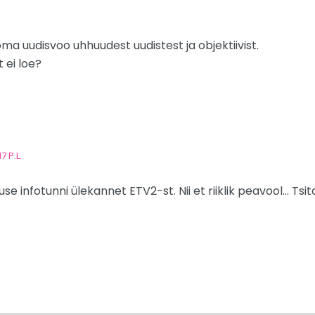
ma uudisvoo uhhuudest uudistest ja objektiivist.
 ei loe?
7 P.L.
e infotunni ülekannet ETV2-st. Nii et riiklik peavool… Tsit