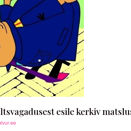
svagadusest esile kerkiv matslu
lvur.ee