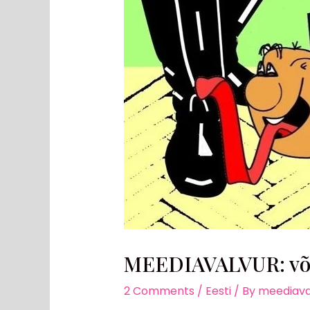
MEEDIAVALVUR: võlt
2 Comments
/
Eesti
/ By
meediava