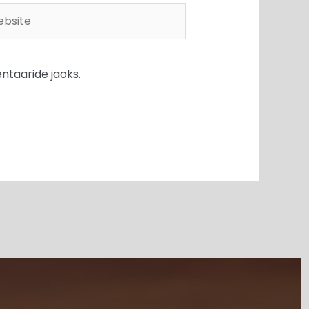
site
ntaaride jaoks.