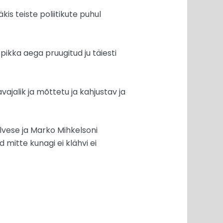
kis teiste poliitikute puhul
 pikka aega pruugitud ju täiesti
ajalik ja mõttetu ja kahjustav ja
Ilvese ja Marko Mihkelsoni
 mitte kunagi ei klähvi ei