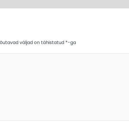
õutavad väljad on tähistatud
*
-ga