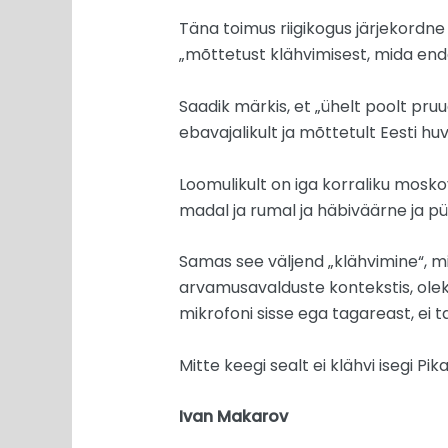
Täna toimus riigikogus järjekordne v
„mõttetust klähvimisest, mida enda
Saadik märkis, et „ühelt poolt pruug
ebavajalikult ja mõttetult Eesti h
Loomulikult on iga korraliku moskov
madal ja rumal ja häbiväärne ja pü
Samas see väljend „klähvimine“, mi
arvamusavalduste kontekstis, oleks 
mikrofoni sisse ega tagareast, ei t
Mitte keegi sealt ei klähvi isegi Pi
Ivan Makarov