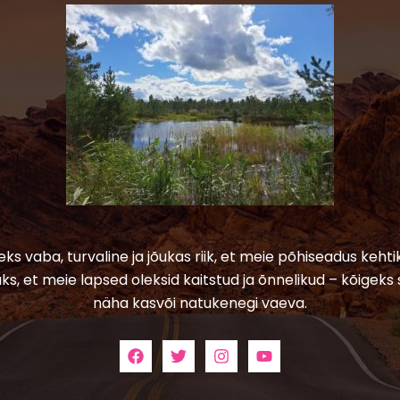
leks vaba, turvaline ja jõukas riik, et meie põhiseadus kehtik
ks, et meie lapsed oleksid kaitstud ja õnnelikud – kõigeks 
näha kasvõi natukenegi vaeva.