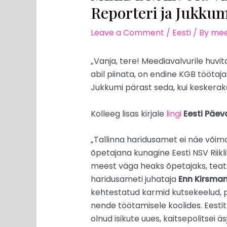
Reporteri ja Jukkum
Leave a Comment
/
Eesti
/ By
mee
„Vanja, tere! Meediavalvurile huvit
abil piinata, on endine KGB töötaja
Jukkumi pärast seda, kui keskera
Kolleeg lisas kirjale
lingi
Eesti Päev
„Tallinna haridusamet ei näe võim
õpetajana kunagine Eesti NSV Riik
meest väga heaks õpetajaks, teatas
haridusameti juhataja
Enn Kirsma
kehtestatud karmid kutsekeelud, p
nende töötamisele koolides. Eestit
olnud isikute uues, kaitsepolitsei ä