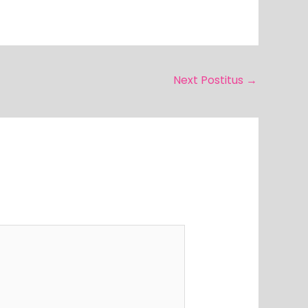
Next Postitus
→