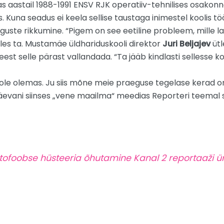
aastail 1988-1991 ENSV RJK operatiiv-tehnilises osakonnas. 
s. Kuna seadus ei keela sellise taustaga inimestel koolis t
guste rikkumine. “Pigem on see eetiline probleem, mille l
les ta. Mustamäe üldhariduskooli direktor
Juri Beljajev
ütl
st selle pärast vallandada. “Ta jääb kindlasti sellesse kooli
 ei ole olemas. Ju siis mõne meie praeguse tegelase kerad
päevani siinses „vene maailma“ meedias Reporteri teemal 
tofoobse hüsteeria õhutamine Kanal 2 reportaaži 