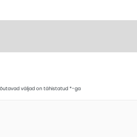
õutavad väljad on tähistatud
*
-ga