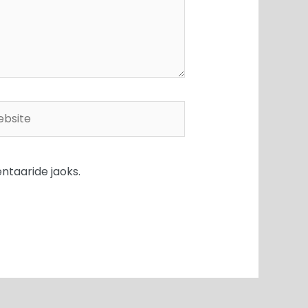
site
ntaaride jaoks.