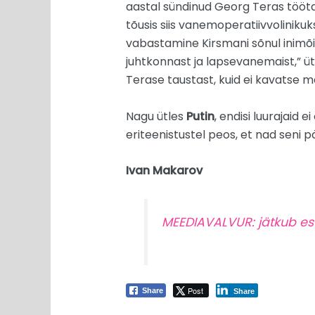
aastal sündinud Georg Teras töötas 
tõusis siis vanemoperatiivvolinikuk
vabastamine Kirsmani sõnul inimõi
juhtkonnast ja lapsevanemaist,” üt
Terase taustast, kuid ei kavatse mee
Nagu ütles
Putin
, endisi luurajaid
eriteenistustel peos, et nad seni 
Ivan Makarov
MEEDIAVALVUR: jätkub es
Post
Share
Share