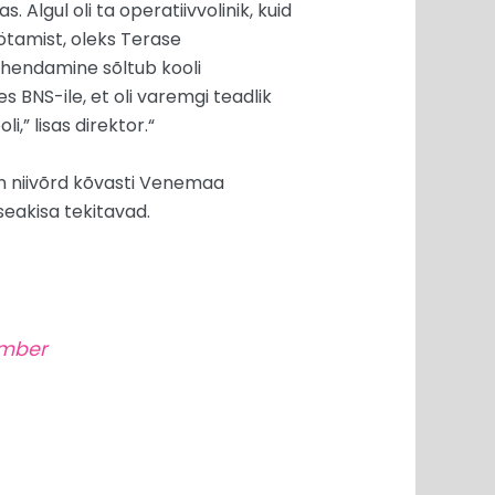
Algul oli ta operatiivvolinik, kuid
öötamist, oleks Terase
ahendamine sõltub kooli
es BNS-ile, et oli varemgi teadlik
,” lisas direktor.“
 on niivõrd kõvasti Venemaa
seakisa tekitavad.
ümber