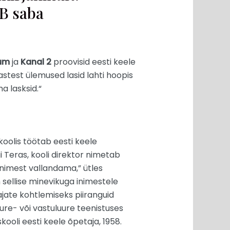
GB saba
kum
ja
Kanal 2
proovisid eesti keele
astest ülemused lasid lahti hoopis
 lasksid.“
oolis töötab eesti keele
 Teras, kooli direktor nimetab
inimest vallandama,” ütles
on sellise minevikuga inimestele
jate kohtlemiseks piiranguid
uure- või vastuluure teenistuses
kooli eesti keele õpetaja, 1958.