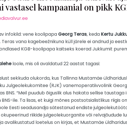
i vastasel kampaanial on pikk K
diavalvur.ee
av infokild: vene koolipapa
Georg Teras
, keda
Kertu Juk
. Teras vana kagebeežnikuna küll järele ei andnud ja eestl
kondlased KGB-koolipapa kaitseks koerad Jukkumit purema
alehe
loole, mis oli avaldatud 22 aastat tagasi:
alust sekkuda olukorda, kus Tallinna Mustamäe üldharidusk
liku Julgeolekukomitee (RJK) vanemoperatiivvolinik Georgi
 BNS. “Meil puudub õiguslik alus hakata sellise taustaga 
n
BNS-ile. Ta lisas, et kuigi mõnes postsotsialistlikus riigis 
ole Eesti seadusandja sätestanud endiste julgeolekutööta
 okupeerinud riikide julgeolekuorganite või relvajõudude l
sja avalikustatud loetelus on kirjas, et Mustamäe üldharidus