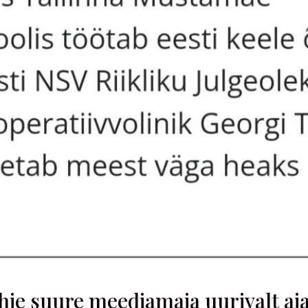
e suure meediamaja uurivalt ajak