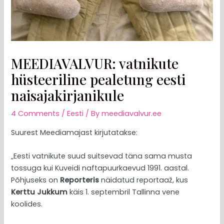
MEEDIAVALVUR: vatnikute
hüsteeriline pealetung eesti
naisajakirjanikule
4 Comments
/
Eesti
/ By
meediavalvur.ee
Suurest Meediamajast kirjutatakse:
„Eesti vatnikute suud suitsevad täna sama musta
tossuga kui Kuveidi naftapuurkaevud 1991. aastal.
Põhjuseks on
Reporteris
näidatud reportaaž, kus
Kerttu Jukkum
käis 1. septembril Tallinna vene
koolides.