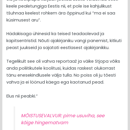
keele pealetungiga Eestis nii, et pole ise kahjulikust
tšuhnaa keelest rohkem ära õppinud kui “ma ei saa
küsimusest aru”.
Hädakisaga ühinesid ka teised teadaolevad ja
kapitsentristid. Nõuti ajakirjaniku vangi panemist, kitkuti
peast juukseid ja sajatati eestlasest ajakirjanikku.
Tegelikult see oli vahva reportaaž ja väike Stjopa võiks
anda poliitikutele koolitusi, kuidas raskest olukorrast
tänu enesekindlusele välja tulla. No poiss oli ju tõesti
vahva ja ei löönud käega ega kaotanud pead.
Elus nii peabki.“
MÕISTUSEVALVUR: pime usuviha, see
kõige hingematvam