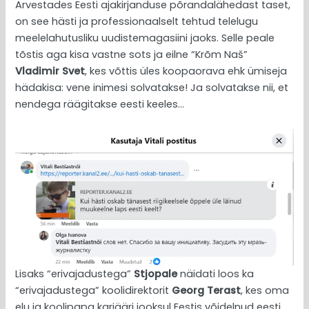
Arvestades Eesti ajakirjanduse põrandalähedast taset,
on see hästi ja professionaalselt tehtud telelugu
meelelahutusliku uudistemagasiini jaoks. Selle peale
tõstis aga kisa vastne sots ja eilne “Krõm Naš”
Vladimir Svet
, kes võttis üles koopaorava ehk ümiseja
hädakisa: vene inimesi solvatakse! Ja solvatakse nii, et
nendega räägitakse eesti keeles…
Lisaks “erivajadustega”
Stjopale
näidati loos ka
“erivajadustega” koolidirektorit
Georg Terast
, kes oma
elu ja koolipapa karjääri jooksul Eestis võidelnud eesti