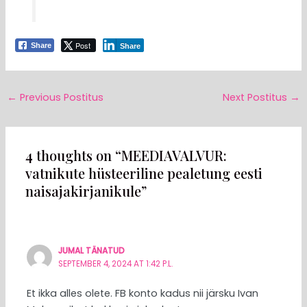
Post
Share
Share
←
Previous Postitus
Next Postitus
→
4 thoughts on “MEEDIAVALVUR:
vatnikute hüsteeriline pealetung eesti
naisajakirjanikule”
JUMAL TÄNATUD
SEPTEMBER 4, 2024 AT 1:42 P.L.
Et ikka alles olete. FB konto kadus nii järsku Ivan