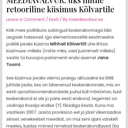
retooriline küsimus Kõlvartile
Leave a Comment
/
Eesti
/ By
meediavalvur.ee
Kõik meie poliitikute sobingud keskerakonnaga läbi
aegade haisevad. Iga elementaarseltki eestimeelne
poliitik peaks küsima
Mihhail Kõlvartilt
ühe lihtsa
küsimuse: milleks (mitte miks, vaid justnimelt milleks)
saatis ta Euroopa parlamenti enda asemel
Jana
Toomi
.
See küsimus peaks olema praegu aktuaalne ka EKRE
juhtide jaoks, kes on lähenenud keskerakonnale, mis on
eesti opositsioonierakondade puhul küll mõistetav, kuid
keskerakond ei ole ju päris eesti erakond, tegemist on
Jedinaja Rossija endise (?) filiaaliga Eestis. Kuna ma
vaatlesin 2007. aasta pronksiöö eel ja järel Vikerraadios
siinset venekeelset meediat, on mul seni ajani värskelt
meeles, kuidas mõned nimekad keskerakondlased (ka