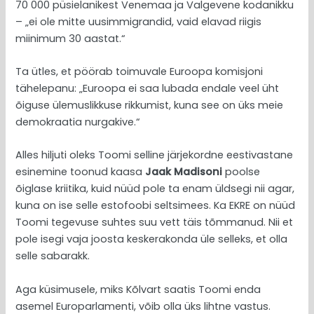
70 000 püsielanikest Venemaa ja Valgevene kodanikku
– „ei ole mitte uusimmigrandid, vaid elavad riigis
miinimum 30 aastat.“
Ta ütles, et pöörab toimuvale Euroopa komisjoni
tähelepanu: „Euroopa ei saa lubada endale veel üht
õiguse ülemuslikkuse rikkumist, kuna see on üks meie
demokraatia nurgakive.“
Alles hiljuti oleks Toomi selline järjekordne eestivastane
esinemine toonud kaasa
Jaak Madisoni
poolse
õiglase kriitika, kuid nüüd pole ta enam üldsegi nii agar,
kuna on ise selle estofoobi seltsimees. Ka EKRE on nüüd
Toomi tegevuse suhtes suu vett täis tõmmanud. Nii et
pole isegi vaja joosta keskerakonda üle selleks, et olla
selle sabarakk.
Aga küsimusele, miks Kõlvart saatis Toomi enda
asemel Europarlamenti, võib olla üks lihtne vastus.