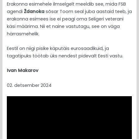
Erakonna esimehele ilmselgelt meeldib see, mida FSB
agendi
Ždanoka
sõsar Toom seal juba aastaid teeb, ja
erakonna esimees ise ei peagi oma Seligeri veterani
käsi määrima. Nii et naine vastutagu, see on väga
härrasmehelik.
Eestil on niigi pisike käputäis eurosaadikuid, ja
tagatipuks töötab üks nendest pidevalt Eesti vastu.
Ivan Makarov
02. detsember 2024