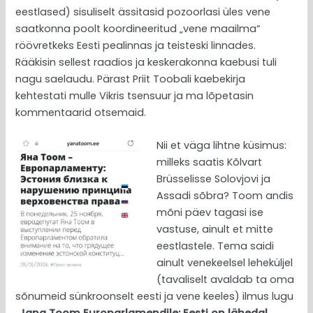
eestlased) sisuliselt ässitasid pozoorlasi üles vene
saatkonna poolt koordineeritud „vene maailma“
röövretkeks Eesti pealinnas ja teisteski linnades.
Rääkisin sellest raadios ja keskerakonna kaebusi tuli
nagu saelaudu. Pärast Priit Toobali kaebekirja
kehtestati mulle Vikris tsensuur ja ma lõpetasin
kommentaarid otsemaid.
Nii et väga lihtne küsimus:
milleks saatis Kõlvart
Brüsselisse Solovjovi ja
Assadi sõbra? Toom andis
mõni päev tagasi ise
vastuse, ainult et mitte
eestlastele. Tema saidi
ainult venekeelsel leheküljel
(tavaliselt avaldab ta oma
sõnumeid sünkroonselt eesti ja vene keeles) ilmus lugu