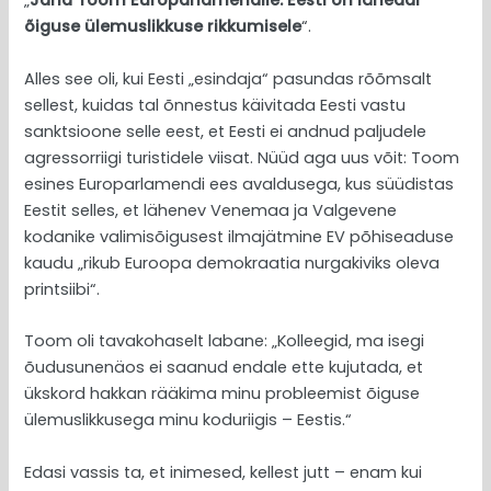
„
Jana Toom Europarlamendile: Eesti on lähedal
õiguse ülemuslikkuse rikkumisele
“.
Alles see oli, kui Eesti „esindaja“ pasundas rõõmsalt
sellest, kuidas tal õnnestus käivitada Eesti vastu
sanktsioone selle eest, et Eesti ei andnud paljudele
agressorriigi turistidele viisat. Nüüd aga uus võit: Toom
esines Europarlamendi ees avaldusega, kus süüdistas
Eestit selles, et lähenev Venemaa ja Valgevene
kodanike valimisõigusest ilmajätmine EV põhiseaduse
kaudu „rikub Euroopa demokraatia nurgakiviks oleva
printsiibi“.
Toom oli tavakohaselt labane: „Kolleegid, ma isegi
õudusunenäos ei saanud endale ette kujutada, et
ükskord hakkan rääkima minu probleemist õiguse
ülemuslikkusega minu koduriigis – Eestis.“
Edasi vassis ta, et inimesed, kellest jutt – enam kui