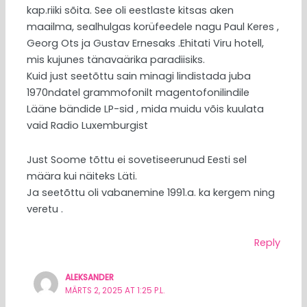
kap.riiki sõita. See oli eestlaste kitsas aken
maailma, sealhulgas korüfeedele nagu Paul Keres ,
Georg Ots ja Gustav Ernesaks .Ehitati Viru hotell,
mis kujunes tänavaärika paradiisiks.
Kuid just seetõttu sain minagi lindistada juba
1970ndatel grammofonilt magentofonilindile
Lääne bändide LP-sid , mida muidu võis kuulata
vaid Radio Luxemburgist
Just Soome tõttu ei sovetiseerunud Eesti sel
määra kui näiteks Läti.
Ja seetõttu oli vabanemine 1991.a. ka kergem ning
veretu .
Reply
ALEKSANDER
MÄRTS 2, 2025 AT 1:25 P.L.