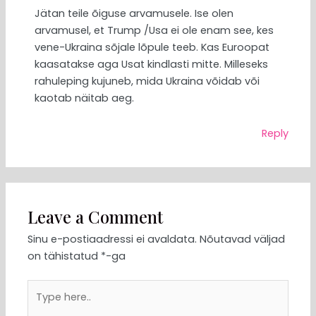
Jätan teile õiguse arvamusele. Ise olen
arvamusel, et Trump /Usa ei ole enam see, kes
vene-Ukraina sõjale lõpule teeb. Kas Euroopat
kaasatakse aga Usat kindlasti mitte. Milleseks
rahuleping kujuneb, mida Ukraina võidab või
kaotab näitab aeg.
Reply
Leave a Comment
Sinu e-postiaadressi ei avaldata.
Nõutavad väljad
on tähistatud
*
-ga
Type
here..