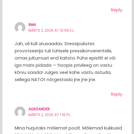
Reply
RMH
MÄRTS 2, 2025 AT 10:56 E.L.
Jah, oli küll arusaadav. Dressipükstes
provotseerija tuli tühisele pressikonverentsile,
omas jultumust end kaitsta. Püha epistlit ei või
iga mats pidada — hoopis privileeg on vastu
kõrvu saada! Julges veel kahe vastu astuda,
sellega NATOt nõrgestada jne jne jne.
Reply
ALEKSANDER
MÄRTS 2, 2025 AT 1:16 P.L.
Mina hurjutaks mõlemat poolt. Mõlemad kukkusid