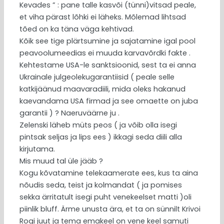
Kevades ” : pane talle kasvõi (tünni)vitsad peale,
et viha pärast lõhki ei läheks. Mõlemad lihtsad
tõed on ka täna väga kehtivad.
Kõik see tige plärtsumine ja sajatamine igal pool
peavoolumeedias ei muuda karvavõrdki fakte .
Kehtestame USA-le sanktsioonid, sest ta ei anna
Ukrainale julgeolekugarantiisid ( peale selle
katkijäänud maavaradiili, mida oleks hakanud
kaevandama USA firmad ja see omaette on juba
garantii ) ? Naeruväärne ju .
Zelenski läheb müts peos ( ja võib olla isegi
pintsak seljas ja lips ees ) ikkagi seda diili alla
kirjutama.
Mis muud tal üle jääb ?
Kogu kõvatamine telekaamerate ees, kus ta aina
nõudis seda, teist ja kolmandat ( ja pomises
sekka ärritatult isegi puht venekeelset matti )oli
piinlik bluff. Ärme unusta ära, et ta on sünnilt Krivoi
Rogi juut ja tema emakeel on vene keel samuti