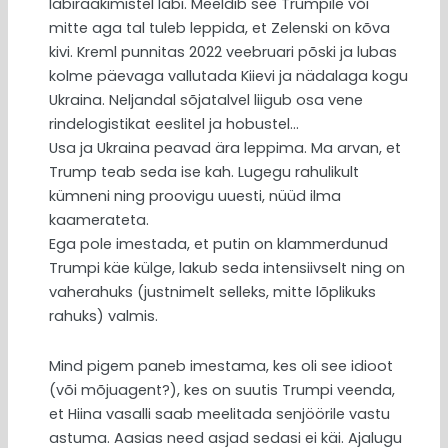
läbirääkimistel läbi. Meeldib see Trumpile või
mitte aga tal tuleb leppida, et Zelenski on kõva
kivi. Kreml punnitas 2022 veebruari põski ja lubas
kolme päevaga vallutada Kiievi ja nädalaga kogu
Ukraina. Neljandal sõjatalvel liigub osa vene
rindelogistikat eeslitel ja hobustel…
Usa ja Ukraina peavad ära leppima. Ma arvan, et
Trump teab seda ise kah. Lugegu rahulikult
kümneni ning proovigu uuesti, nüüd ilma
kaamerateta.
Ega pole imestada, et putin on klammerdunud
Trumpi käe külge, lakub seda intensiivselt ning on
vaherahuks (justnimelt selleks, mitte lõplikuks
rahuks) valmis.
Mind pigem paneb imestama, kes oli see idioot
(või mõjuagent?), kes on suutis Trumpi veenda,
et Hiina vasalli saab meelitada senjöörile vastu
astuma. Aasias need asjad sedasi ei käi. Ajalugu