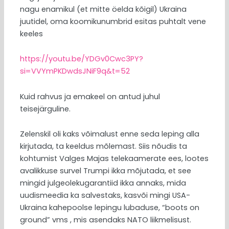
nagu enamikul (et mitte öelda kõigil) Ukraina
juutidel, oma koomikunumbrid esitas puhtalt vene
keeles
https://youtu.be/YDGv0Cwc3PY?
si=VVYmPKDwdsJNiF9q&t=52
Kuid rahvus ja emakeel on antud juhul
teisejärguline.
Zelenskil oli kaks võimalust enne seda leping alla
kirjutada, ta keeldus mõlemast. Siis nõudis ta
kohtumist Valges Majas telekaamerate ees, lootes
avalikkuse survel Trumpi ikka mõjutada, et see
mingid julgeolekugarantiid ikka annaks, mida
uudismeedia ka salvestaks, kasvõi mingi USA-
Ukraina kahepoolse lepingu lubaduse, “boots on
ground” vms , mis asendaks NATO liikmelisust.