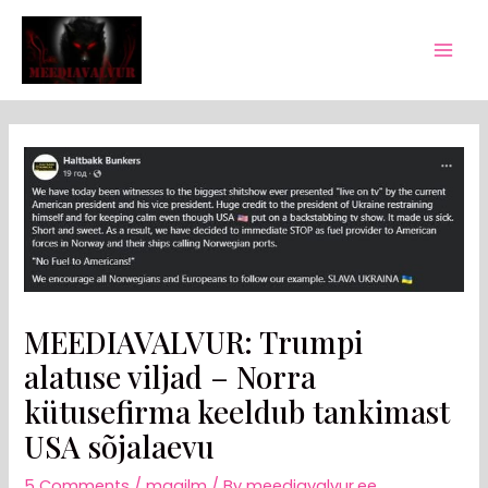
Skip
Post
Mai
to
navigation
Men
content
MEEDIAVALVUR: Trumpi
alatuse viljad – Norra
kütusefirma keeldub tankimast
USA sõjalaevu
5 Comments
/
maailm
/ By
meediavalvur.ee