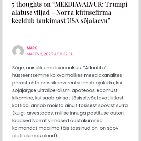
5 thoughts on “MEEDIAVALVUR: Trumpi
alatuse viljad – Norra kütusefirma
keeldub tankimast USA sõjalaevu”
MARK
MÄRTS 2, 2025 AT 8:32 E.L.
Sõge, naiselik emotsionaalsus. “Atlantifa”
hüsteeritsemine kõikvõimalikes meediakanalites
pärast ühte pressikonverentsi läheb ajalukku, kui
sõjajärgse ultraliberalismi apoteoos. Rõõmust
kilkamine, kui saab ainsat tõsiseltvõetavat liitlast
kottida, annab mõista ainult tõsisest soovist surra
(kuigi, arvestades, millise innuga postituse autori-
laadsed Norrat viimased aastakümned
kolmandat maailma täis tassinud on, on soov
alati olemas olnud).