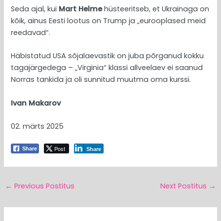
Seda ajal, kui
Mart Helme
hüsteeritseb, et Ukrainaga on
kõik, ainus Eesti lootus on Trump ja „eurooplased meid
reedavad“.
Häbistatud USA sõjalaevastik on juba põrganud kokku
tagajärgedega – „Virginia“ klassi allveelaev ei saanud
Norras tankida ja oli sunnitud muutma oma kurssi.
Ivan Makarov
02. märts 2025
Post
Share
Share
←
Previous Postitus
Next Postitus
→