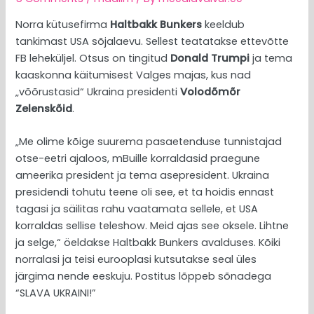
Norra kütusefirma
Haltbakk Bunkers
keeldub
tankimast USA sõjalaevu. Sellest teatatakse ettevõtte
FB leheküljel. Otsus on tingitud
Donald Trumpi
ja tema
kaaskonna käitumisest Valges majas, kus nad
„võõrustasid“ Ukraina presidenti
Volodõmõr
Zelenskõid
.
„Me olime kõige suurema pasaetenduse tunnistajad
otse-eetri ajaloos, mBuille korraldasid praegune
ameerika president ja tema asepresident. Ukraina
presidendi tohutu teene oli see, et ta hoidis ennast
tagasi ja säilitas rahu vaatamata sellele, et USA
korraldas sellise teleshow. Meid ajas see oksele. Lihtne
ja selge,“ öeldakse Haltbakk Bunkers avalduses. Kõiki
norralasi ja teisi eurooplasi kutsutakse seal üles
järgima nende eeskuju. Postitus lõppeb sõnadega
“SLAVA UKRAINI!”