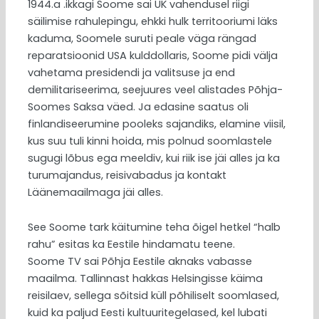
1944.a .ikkagi Soome sai UK vahendusel riigi
säilimise rahulepingu, ehkki hulk territooriumi läks
kaduma, Soomele suruti peale väga rängad
reparatsioonid USA kulddollaris, Soome pidi välja
vahetama presidendi ja valitsuse ja end
demilitariseerima, seejuures veel alistades Põhja-
Soomes Saksa väed. Ja edasine saatus oli
finlandiseerumine pooleks sajandiks, elamine viisil,
kus suu tuli kinni hoida, mis polnud soomlastele
sugugi lõbus ega meeldiv, kui riik ise jäi alles ja ka
turumajandus, reisivabadus ja kontakt
Läänemaailmaga jäi alles.
See Soome tark käitumine teha õigel hetkel “halb
rahu” esitas ka Eestile hindamatu teene.
Soome TV sai Põhja Eestile aknaks vabasse
maailma. Tallinnast hakkas Helsingisse käima
reisilaev, sellega sõitsid küll põhiliselt soomlased,
kuid ka paljud Eesti kultuuritegelased, kel lubati