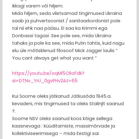
ikkagi varem või hiljem.
Mida hiljem, seda viletsamad tingimused Ukraina
saab ja puhvertsoonist / sanitaarkordonist pole
tal nii ehk naa pääsu. Ei saa ka Krimmi ega
Donbassi tagasi .See pole see, mida Ukraina
tahaks ja pole ka see, mida Putin tahtis, kuid nagu
elu üle mõtisklenud filosoof Mick Jagger laulis ”
You cant always get what you want ”
https://youtu.be/oqMl5CRoFdk?
si=DTNv_YrU_0gvPHv2&t=65
Kui Soome oleks jätkanud Jätkusõda 1945.a.
kevadeni, mis tingimused ta oleks Stalinjlt saanud
?.
Soome NSV oleks saanud koos kõige sellega
kaasnevaga : küüditamiste, massimõrvade ja
kollektiviseerimisega – mida Eestigi sai.