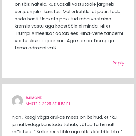
on täis näiteid, kus vasalli vastutööle järgneb
senjööri julm karistus. Mul ei kahtle, et putin teab
seda hästi. Usakate pakutud raha väetakse
kremlis vastu aga koostööle ei minda. Nii et
Trumpi Ameerikat ootab ees Hiina-vene tandemi
vastu üksinda jäämine. Aga see on Trumpi ja
tema adminni valik.
Reply
RAIMOND
MÄRTS 2, 2025 AT 11:53 E.L.
njah , keegi väga arukas mees on öelnud, et “kui
jumal kedagi karistada tahab, võtab ta temalt
mõistuse ” Kellamees Lible aga ütles köstri kohta ”