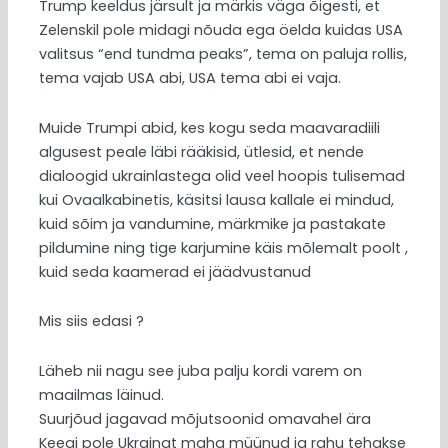
Trump keeldus järsult ja märkis väga õigesti, et
Zelenskil pole midagi nõuda ega öelda kuidas USA
valitsus “end tundma peaks”, tema on paluja rollis,
tema vajab USA abi, USA tema abi ei vaja.
Muide Trumpi abid, kes kogu seda maavaradiili
algusest peale läbi rääkisid, ütlesid, et nende
dialoogid ukrainlastega olid veel hoopis tulisemad
kui Ovaalkabinetis, käsitsi lausa kallale ei mindud,
kuid sõim ja vandumine, märkmike ja pastakate
pildumine ning tige karjumine käis mõlemalt poolt ,
kuid seda kaamerad ei jäädvustanud
Mis siis edasi ?
Läheb nii nagu see juba palju kordi varem on
maailmas läinud.
Suurjõud jagavad mõjutsoonid omavahel ära
Keegi pole Ukrainat maha müünud ja rahu tehakse