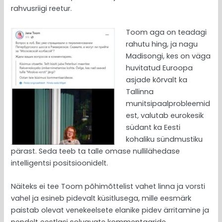
rahvusriigi reetur.
Toom aga on teadagi
rahutu hing, ja nagu
Madisongi, kes on väga
huvitatud Euroopa
asjade kõrvalt ka
Tallinna
munitsipaalprobleemid
est, valutab eurokesik
südant ka Eesti
kohaliku sündmustiku
pärast. Seda teeb ta talle omase nullilähedase
intelligentsi positsioonidelt.
Näiteks ei tee Toom põhimõttelist vahet linna ja vorsti
vahel ja esineb pidevalt küsitlusega, mille eesmärk
paistab olevat venekeelsete elanike pidev ärritamine ja