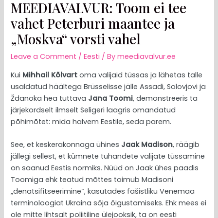
MEEDIAVALVUR: Toom ei tee
vahet Peterburi maantee ja
„Moskva“ vorsti vahel
Leave a Comment
/
Eesti
/ By
meediavalvur.ee
Kui
Mihhail Kõlvart
oma valijaid tüssas ja lähetas talle
usaldatud häältega Brüsselisse jälle Assadi, Solovjovi ja
Ždanoka hea tuttava
Jana Toomi
, demonstreeris ta
järjekordselt ilmselt Seligeri laagris omandatud
põhimõtet: mida halvem Eestile, seda parem.
See, et keskerakonnaga ühines
Jaak Madison
, räägib
jällegi sellest, et kümnete tuhandete valijate tüssamine
on saanud Eestis normiks. Nüüd on Jaak ühes paadis
Toomiga ehk teatud mõttes toimub Madisoni
„denatsifitseerimine“, kasutades fašistliku Venemaa
terminoloogiat Ukraina sõja õigustamiseks. Ehk mees ei
ole mitte lihtsalt poliitiline ülejooksik, ta on eesti