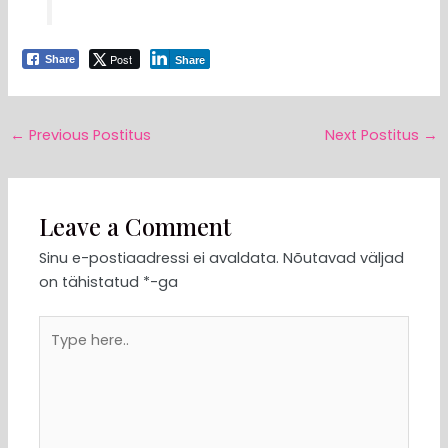
Post
Share
Share
←
Previous Postitus
Next Postitus
→
Leave a Comment
Sinu e-postiaadressi ei avaldata.
Nõutavad väljad
on tähistatud
*
-ga
Type
here..