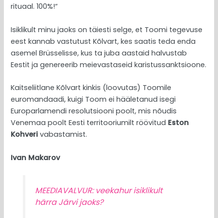
rituaal. 100%!“
Isiklikult minu jaoks on täiesti selge, et Toomi tegevuse
eest kannab vastutust Kõlvart, kes saatis teda enda
asemel Brüsselisse, kus ta juba aastaid halvustab
Eestit ja genereerib meievastaseid karistussanktsioone.
Kaitseliitlane Kõlvart kinkis (loovutas) Toomile
euromandaadi, kuigi Toom ei hääletanud isegi
Europarlamendi resolutsiooni poolt, mis nõudis
Venemaa poolt Eesti territooriumilt röövitud
Eston
Kohveri
vabastamist.
Ivan Makarov
MEEDIAVALVUR: veekahur isiklikult
härra Järvi jaoks?