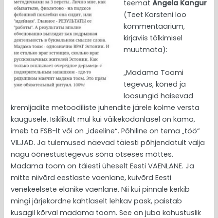
teemat
Angela Kangur
(Teet Korsteni loo
kommentaarium,
kirjaviis tõlkimisel
muutmata):
„Madama Toomi
tegevus, kõned ja
loosungid haisevad
kremljadite metoodiliste juhendite järele kolme versta
kaugusele. Isiklikult mul kui väikekodanlasel on kama,
imeb ta FSB-lt või on „ideeline“. Põhiline on tema „töö“
VILJAD. Ja tulemused näevad täiesti põhjendatult välja
nagu õõnestustegevus sõna otseses mõttes.
Madama toom on täiesti üheselt Eesti VAENLANE. Ja
mitte niivõrd eestlaste vaenlane, kuivõrd Eesti
venekeelsete elanike vaenlane. Nii kui pinnale kerkib
mingi järjekordne kahtlaselt lehkav pask, paistab
kusagil kõrval madama toom. See on juba kohustuslik