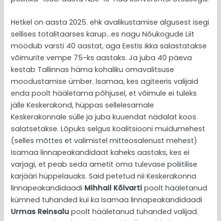
Hetkel on aasta 2025. ehk avalikustamise algusest isegi
sellises totalitaarses karup…es nagu Nõukogude Liit
möödub varsti 40 aastat, aga Eestis ikka salastatakse
võimurite vempe 75-ks aastaks. Ja juba 40 päeva
kestab Tallinnas häma kohaliku omavalitsuse
moodustamise ümber. Isamaa, kes agiteeris valijaid
enda poolt hääletama põhjusel, et võimule ei tuleks
jälle Keskerakond, hüppas sellelesamale
Keskerakonnale sülle ja juba kuuendat nädalat koos
salatsetakse. Lõpuks selgus koalitsiooni muidumehest
(selles mõttes et valimistel mitteosalenust mehest)
Isamaa linnapeakandidaat kaheks aastaks, kes ei
varjagi, et peab seda ametit oma tulevase poliitilise
karjääri hüppelauaks. Said petetud nii Keskerakonna
linnapeakandidaadi
Mihhail Kõlvarti
poolt hääletanud
kümned tuhanded kui ka Isamaa linnapeakandidaadi
Urmas Reinsalu
poolt hääletanud tuhanded valijad.