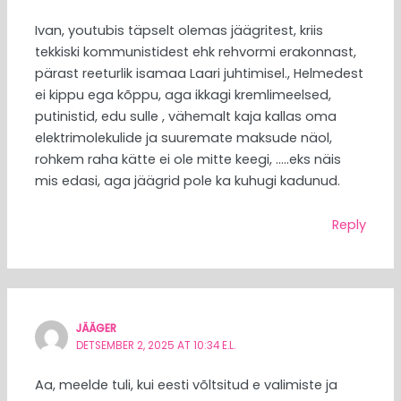
Ivan, youtubis täpselt olemas jäägritest, kriis
tekkiski kommunistidest ehk rehvormi erakonnast,
pärast reeturlik isamaa Laari juhtimisel., Helmedest
ei kippu ega kõppu, aga ikkagi kremlimeelsed,
putinistid, edu sulle , vähemalt kaja kallas oma
elektrimolekulide ja suuremate maksude näol,
rohkem raha kätte ei ole mitte keegi, …..eks näis
mis edasi, aga jäägrid pole ka kuhugi kadunud.
Reply
JÄÄGER
DETSEMBER 2, 2025 AT 10:34 E.L.
Aa, meelde tuli, kui eesti võltsitud e valimiste ja