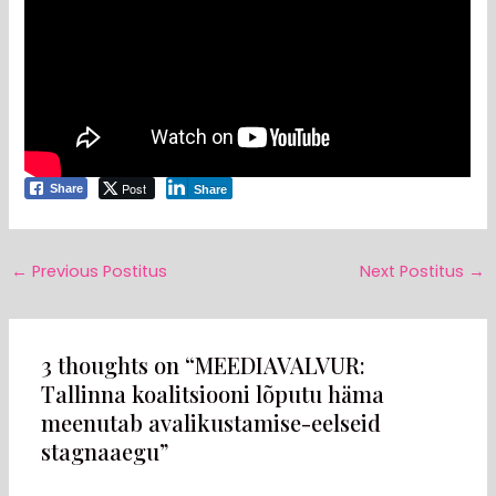
Post
Share
Share
←
Previous Postitus
Next Postitus
→
3 thoughts on “MEEDIAVALVUR:
Tallinna koalitsiooni lõputu häma
meenutab avalikustamise-eelseid
stagnaaegu”