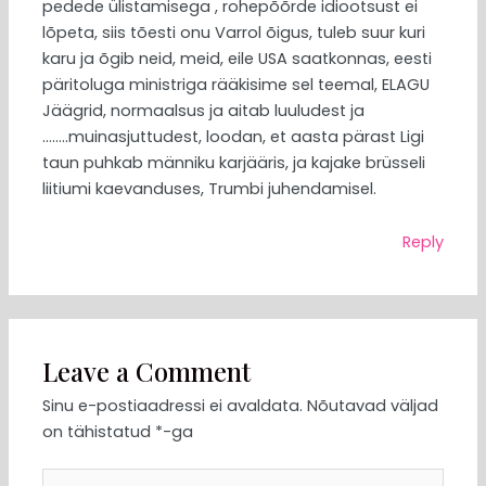
pedede ülistamisega , rohepõõrde idiootsust ei
lõpeta, siis tõesti onu Varrol õigus, tuleb suur kuri
karu ja õgib neid, meid, eile USA saatkonnas, eesti
päritoluga ministriga rääkisime sel teemal, ELAGU
Jäägrid, normaalsus ja aitab luuludest ja
……..muinasjuttudest, loodan, et aasta pärast Ligi
taun puhkab männiku karjääris, ja kajake brüsseli
liitiumi kaevanduses, Trumbi juhendamisel.
Reply
Leave a Comment
Sinu e-postiaadressi ei avaldata.
Nõutavad väljad
on tähistatud
*
-ga
Type