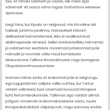
See, et nõnda salatseti ja vassiti, viib meid ajas
vähemalt 40 aasta võrra tagasi Gorbatšovi eelsesse
ajastusse.
Isegi täna, kui lõpuks on selgunud, mis kõrvaline isik
hakkab juhtima pealinna, tõenäoliselt Kõlvarti
delikaatsel kamandamisel, ikka ei avalikustatud
abilinnapeade nimesid. Sellist brežnevistlikku hämamist
ja salatsemist eestlaste nooremad põlvkonnad pole
näinudki ja noortele võiks nüüd korraldada
ekskursioone Tallinna linnavalitsusse nagu kunagisse
Okupatsioonimuuseumisse.
Isamaa näitas seda, et erakonnal pole ei selgroogu
ega lugupidamist valijate valiku suhtes, kui Tartus
võideti valimised, kuid otsemaid loovutati linnapea
koht Reformierakonnale, Tallinnas aga näidati ülimat
põlgust omaenda erakonnakaaslaste vastu, tuues
linnapeakandidaat väljastpoolt, nagu Isamaas endas