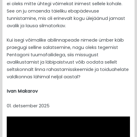
ei oleks mitte ühtegi võimekat inimest sellele kohale.
See on ju omaenda täieliku ebapädevuse
tunnistamine, mis oli erinevalt kogu ülejäänud jamast
avalik ja lausa silmatorkav.
Kui isegi võimalike abilinnapeade nimede ümber käib
praegugi selline salatsemine, nagu oleks tegemist
Pentagoni tuumafailidega, siis missugust
avalikustamist ja läbipaistvust võib oodata sellelt
seltskonnalt linna rahastamisskeemide ja toiduahelate
valdkonnas lähimal neljal aastal?
Ivan Makarov
01. detsember 2025