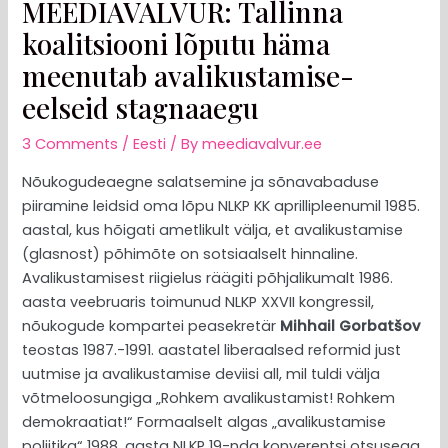
MEEDIAVALVUR: Tallinna
koalitsiooni lõputu häma
meenutab avalikustamise-
eelseid stagnaaegu
3 Comments
/
Eesti
/ By
meediavalvur.ee
Nõukogudeaegne salatsemine ja sõnavabaduse
piiramine leidsid oma lõpu NLKP KK aprillipleenumil 1985.
aastal, kus hõigati ametlikult välja, et avalikustamise
(glasnost) põhimõte on sotsiaalselt hinnaline.
Avalikustamisest riigielus räägiti põhjalikumalt 1986.
aasta veebruaris toimunud NLKP XXVII kongressil,
nõukogude kompartei peasekretär
Mihhail Gorbatšov
teostas 1987.-1991. aastatel liberaalsed reformid just
uutmise ja avalikustamise deviisi all, mil tuldi välja
võtmeloosungiga „Rohkem avalikustamist! Rohkem
demokraatiat!“ Formaalselt algas „avalikustamise
poliitika“ 1988. aasta NLKP 19-nda konverentsi otsusega.