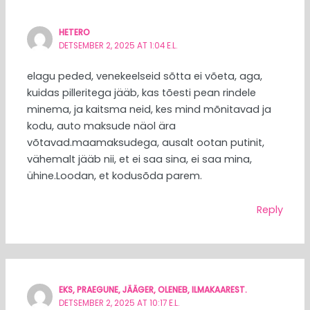
HETERO
DETSEMBER 2, 2025 AT 1:04 E.L.
elagu peded, venekeelseid sõtta ei võeta, aga,
kuidas pilleritega jääb, kas tõesti pean rindele
minema, ja kaitsma neid, kes mind mõnitavad ja
kodu, auto maksude näol ära
võtavad.maamaksudega, ausalt ootan putinit,
vähemalt jääb nii, et ei saa sina, ei saa mina,
ühine.Loodan, et kodusõda parem.
Reply
EKS, PRAEGUNE, JÄÄGER, OLENEB, ILMAKAAREST.
DETSEMBER 2, 2025 AT 10:17 E.L.