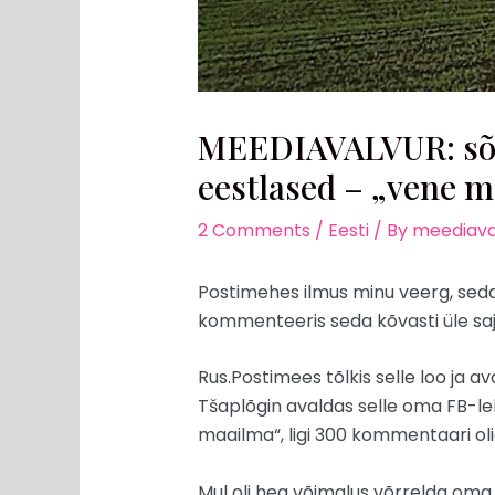
MEEDIAVALVUR: sõp
eestlased – „vene m
2 Comments
/
Eesti
/ By
meediava
Postimehes ilmus minu veerg, seda
kommenteeris seda kõvasti üle sa
Rus.Postimees tõlkis selle loo ja 
Tšaplõgin avaldas selle oma FB-leh
maailma“, ligi 300 kommentaari ol
Mul oli hea võimalus võrrelda oma