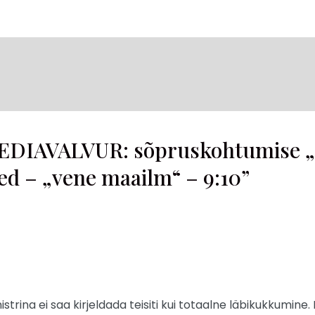
EDIAVALVUR: sõpruskohtumise „
ed – „vene maailm“ – 9:10”
strina ei saa kirjeldada teisiti kui totaalne läbikukkumine