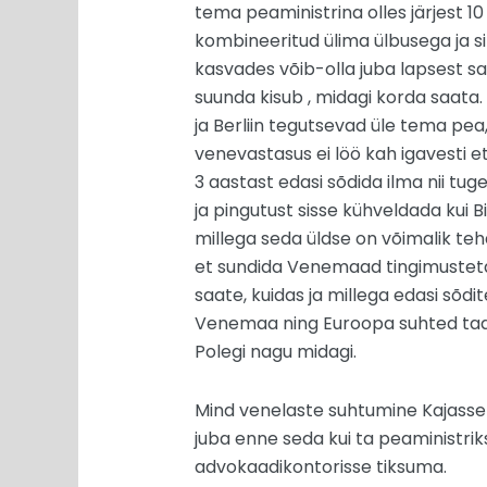
tema peaministrina olles järjest 1
kombineeritud ülima ülbusega ja si
kasvades võib-olla juba lapsest sa
suunda kisub , midagi korda saata.
ja Berliin tegutsevad üle tema pea
venevastasus ei löö kah igavesti et
3 aastast edasi sõdida ilma nii tug
ja pingutust sisse kühveldada kui Bi
millega seda üldse on võimalik teha
et sundida Venemaad tingimusteta 
saate, kuidas ja millega edasi sõdi
Venemaa ning Euroopa suhted taas n
Polegi nagu midagi.
Mind venelaste suhtumine Kajasse v
juba enne seda kui ta peaministriks 
advokaadikontorisse tiksuma.