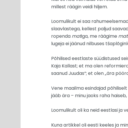
millest räägin veidi hiljem.
Loomulikult ei saa rahumeelsemad
slaavlastega, kellest paljud saava
ropenda
mat
iga, me räägime
mat
lugeja ei jäänud nilbuses tšaplõgi
Põhilised eestlaste süüdistused seis
Kaja Kallast; et ma olen reformier
saanud Juudas“; et olen „ära pööra
Vene maailma esindajad põhiliselt l
jääb ära – minu jaoks raha haiseb, 
Loomulikult oli ka neid eestlasi ja v
Kuna artikkel oli eesti keeles ja m