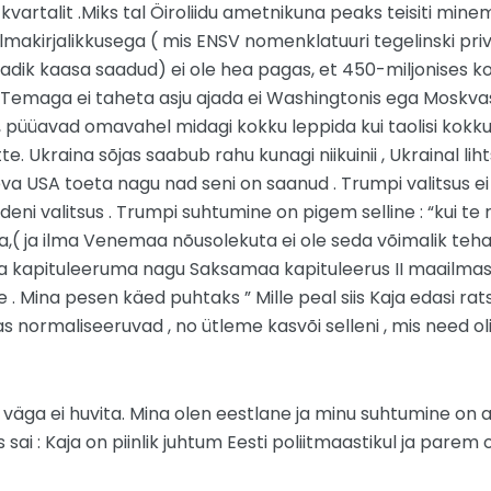
0 kvartalit .Miks tal Öiroliidu ametnikuna peaks teisiti mi
lmakirjalikkusega ( mis ENSV nomenklatuuri tegelinski pri
adik kaasa saadud) ei ole hea pagas, et 450-miljonises ko
 Temaga ei taheta asju ajada ei Washingtonis ega Moskvas e
, püüavad omavahel midagi kokku leppida kui taolisi kokku
te. Ukraina sõjas saabub rahu kunagi niikuinii , Ukrainal li
eva USA toeta nagu nad seni on saanud . Trumpi valitsus ei
deni valitsus . Trumpi suhtumine on pigem selline : “kui te r
,( ja ilma Venemaa nõusolekuta ei ole seda võimalik teha , 
kapituleeruma nagu Saksamaa kapituleerus II maailmasõja
te . Mina pesen käed puhtaks ” Mille peal siis Kaja edasi ra
ormaliseeruvad , no ütleme kasvõi selleni , mis need olid
äga ei huvita. Mina olen eestlane ja minu suhtumine on al
sai : Kaja on piinlik juhtum Eesti poliitmaastikul ja parem 