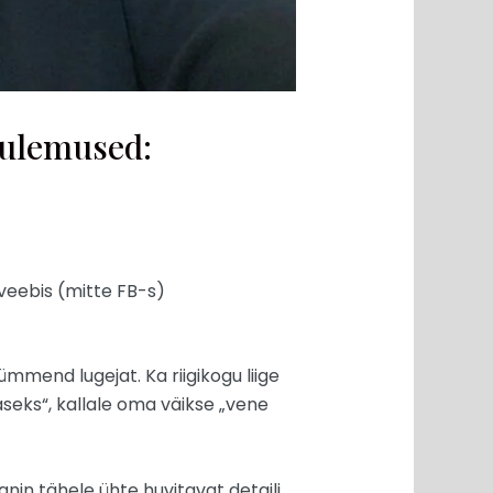
tulemused:
veebis (mitte FB-s)
mmend lugejat. Ka riigikogu liige
aseks“, kallale oma väikse „vene
in tähele ühte huvitavat detaili,