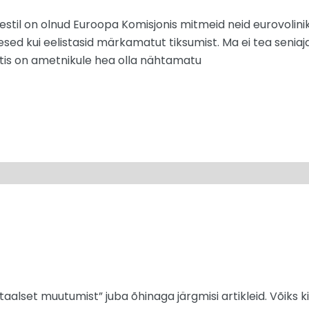
 Eestil on olnud Euroopa Komisjonis mitmeid neid eurovolinik
mesed kui eelistasid märkamatut tiksumist. Ma ei tea senia
etis on ametnikule hea olla nähtamatu
taalset muutumist” juba õhinaga järgmisi artikleid. Võiks k