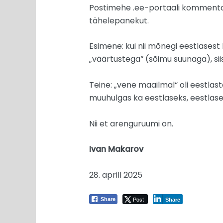
Postimehe .ee-portaali kommentaat
tähelepanekut.
Esimene: kui nii mõnegi eestlases
„väärtustega“ (sõimu suunaga), sii
Teine: „vene maailmal“ oli eestlas
muuhulgas ka eestlaseks, eestlased i
Nii et arenguruumi on.
Ivan Makarov
28. aprill 2025
Post
Share
Share