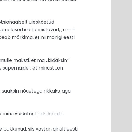
tsionaalselt ülesköetud
 venelased ise tunnistavad, „me ei
peab märkima, et nii mõnigi eesti
 mulle maksti, et ma „kiidaksin“
e supernäide“; et minust „on
n, saaksin nõuetega rikkaks, aga
e minu väidetest, aitäh neile.
 pakkunud, siis vastan ainult eesti