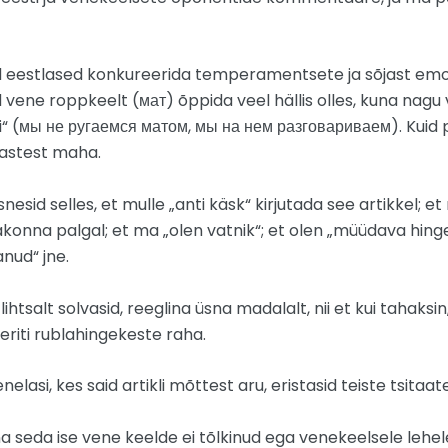
 eestlased konkureerida temperamentsete ja sõjast emo
d vene roppkeelt (мат) õppida veel hällis olles, kuna nagu
i“ (мы не ругаемся матом, мы на нем разговариваем). Kuid 
nlastest maha.
nesid selles, et mulle „anti käsk“ kirjutada see artikkel; et
akonna palgal; et ma „olen vatnik“; et olen „müüdava hing
nud“ jne.
ihtsalt solvasid, reeglina üsna madalalt, nii et kui tahaksi
eriti rublahingekeste raha.
enelasi, kes said artikli mõttest aru, eristasid teiste tsitaat
ina seda ise vene keelde ei tõlkinud ega venekeelsele lehele