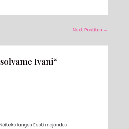
Next Postitus
→
solvame Ivani“
. Näiteks langes Eesti majandus