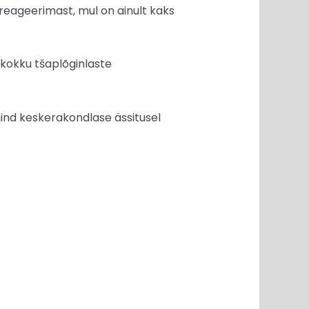
reageerimast, mul on ainult kaks
kokku tšaplõginlaste
mind keskerakondlase ässitusel