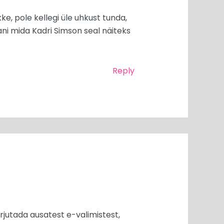
ke, pole kellegi üle uhkust tunda,
jani mida Kadri Simson seal näiteks
Reply
irjutada ausatest e-valimistest,