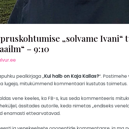
ruskohtumise „solvame Ivani“ 
aailm“ – 9:10
lvur.ee
puhku pealkirjaga „
Kui halb on Kaja Kallas?
“. Postimehe 
ja lugeja, mitukümmend kommentaari kustutas toimetus.
avaldas vene keeles, ka FB-s, kus seda kommenteeris mitukü
eküljel, ässitades autorile, keda nimetas „endiseks venel
id enamasti ettearvatavad.
 eesti ja venekeelsete oponentide kommentaare, ja ma pan