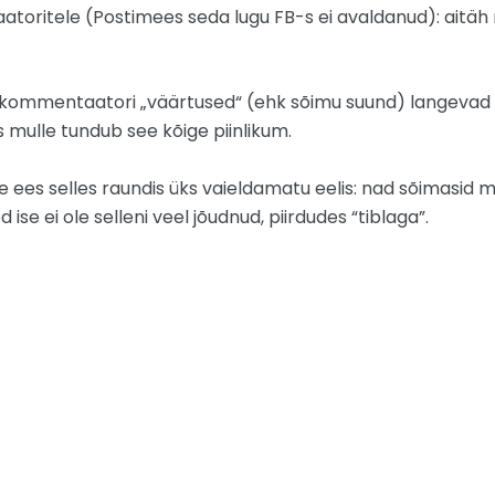
oritele (Postimees seda lugu FB-s ei avaldanud): aitäh 
t kommentaatori „väärtused“ (ehk sõimu suund) langevad 
s mulle tundub see kõige piinlikum.
te ees selles raundis üks vaieldamatu eelis: nad sõimasid 
se ei ole selleni veel jõudnud, piirdudes “tiblaga”.