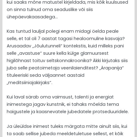
kui saaks mõne matustel kirjeldada, mis kõik kuulsused
on sinna tulnud oma seaduslike või siis
ühepäevakaasadega…
Kas tuntud lauljal polegi enam midagi öelda peale
selle, et tal oli 7 aastat tagasi healoomuline kasvaja?
Arusaadav „Jõulutunneli“ kontekstis, kuid milleks pani
selle „avastuse“ suure kella külge glamuursest
higilõhnast toituv seltskonnakroonika? Äkki kirjutaks siis
juba selle peatoimetaja veenilaienditest? „Ärapanija“
tituleeriski seda väljaannet aastaid
„meditsiiniajakirjaks“.
Kui laval särab oma vaimsust, talenti ja energiat
inimestega jagav kunstnik, ei tahaks mõelda tema
haigustele ja kaasnevatele jubedatele protseduuridele.
Ja üleüldse inimest tuleks märgata mitte ainult siis, kui
ta saab sellise jubeda meeldetuletuse sellest, et kõik