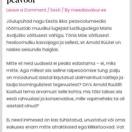
Leave a Comment
/
Eesti
/ By
meediavalvur.ee
Jõulupühad nagu Eestis ikka: peavoolumeedia
rõõmustab muudkui lugejaid lustilugudega Maria
Avdjuško võitlusest vähiga, Tõnis Mäe võitlusest
healoomuliku kasvajaga ja sellest, et Arnold Rüütel on
raskes seisundis haiglas.
Mitte et neid uudiseid ei peaks edastama – ei, miks
mitte. Aga millest siis selline raipesöömise tung: palju
on möödunud aastal kirjutatud ülalmainitud näitleja ja
laulja loomingulistest tegevustest? On’s Arnold Rüütlilt
küsitud tema arvamust selle kohta, mis tõbi tabas siis
eesti rahvuslasi ja konservatiive, mille vapimeheks ta oli
aastaid olnud?
Ei, need inimesed on kas tühistatud, unustatud või oma
eakuses enam mitte atraktiivsed ega klikketoovad. Vat