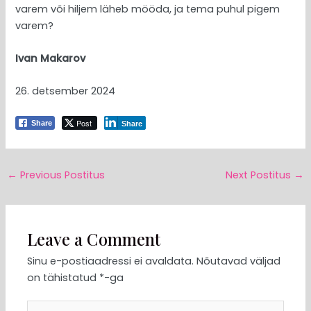
varem või hiljem läheb mööda, ja tema puhul pigem
varem?
Ivan Makarov
26. detsember 2024
Post
Share
Share
←
Previous Postitus
Next Postitus
→
Leave a Comment
Sinu e-postiaadressi ei avaldata.
Nõutavad väljad
on tähistatud
*
-ga
Type