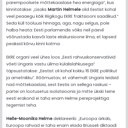
parempoolsete mõttekaaslase hea energiaga“, kus
kinnitatakse: „Lisaks
Martin Helmele
olid Eestist kohal
veel peaaegu kõik Riigikogu EKRE fraktsiooni saadikud.“
Seda küll tööluusi hinnaga, aga, nagu selgus, pole
halba heata: Eesti parlamendis võiks neil päevil
võõrustada kasvõi laste ekskursioone ilma, et lapsed
peaksid kõrvu kinni katma.
EKRE organi veel ühes loos „Eesti rahvuskonservatiivid
võeti Ungaris vastu ülima külalislahkusega“
täpsustatakse: „Eestist oli kohal kokku 16 EKRE poliitikut
ja ametnikku“. Rõõmustav, et vähemalt Ungaris leidsid
nad mõttekaaslasi, sest Eestis on sellega raskusi –
partei on lootusetus isolatsioonis ja mitte ükski teine
eesti erakond ei taha enam Helme pereprojektiga
tegemist teha.
Helle-Moonika Helme
deklareerib: „Euroopa ärkab,
Euroopa rahvad ei taha enam elada Brüsseli diktaadi