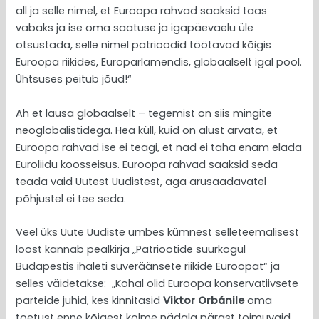
all ja selle nimel, et Euroopa rahvad saaksid taas
vabaks ja ise oma saatuse ja igapäevaelu üle
otsustada, selle nimel patrioodid töötavad kõigis
Euroopa riikides, Europarlamendis, globaalselt igal pool.
Ühtsuses peitub jõud!“
Ah et lausa globaalselt – tegemist on siis mingite
neoglobalistidega. Hea küll, kuid on alust arvata, et
Euroopa rahvad ise ei teagi, et nad ei taha enam elada
Euroliidu koosseisus. Euroopa rahvad saaksid seda
teada vaid Uutest Uudistest, aga arusaadavatel
põhjustel ei tee seda.
Veel üks Uute Uudiste umbes kümnest selleteemalisest
loost kannab pealkirja „Patriootide suurkogul
Budapestis ihaleti suveräänsete riikide Euroopat“ ja
selles väidetakse: „Kohal olid Euroopa konservatiivsete
parteide juhid, kes kinnitasid
Viktor Orbánile
oma
toetust enne kõigest kolme nädala pärast toimuvaid