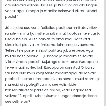
otsustavaid valimisi. Brüssel ja Kiiev võivad olla Ungari
vastu, aga Euroopa ja maailm seisavad Viktor Orbáni
poolel.“
Jätke juba see vene fašistide poolt pommitatav Kiiev
rahule – mina (ja mitte ainult mina) kaotasin teie vastu
usalduse siis, kui te hakkasite oma kodu kaitsvaid
ukrainlasi pidevalt mõnitama, laimama ja vaenama.
Sellest teie partei ennast puhtaks juba ei pese. Aga
muidu hästi öeldud – „Euroopa ja maailm seisavad
Viktor Orbani poolel“. Kujutage ette – terve Euroopa ja
terve maailm. Hea küll, Euroopa on sunnitud Orbanit
taluma, kuid miks kõigi teiste maailmajagude rahvad
peaksid seisma tema poolel, kas nendel muid rõõme ja
muresid siis polegi? Ja mis see välisriikide
konservatiivsete parteide asi on, keda ungarlased
valivad 12. aprillil? Mis sekkumine Ungari siseasjadesse
see selline on?