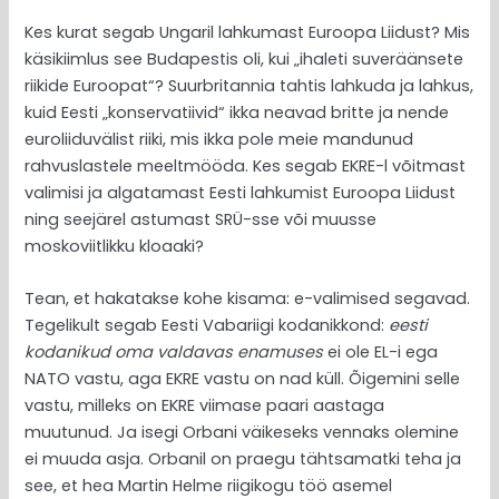
Kes kurat segab Ungaril lahkumast Euroopa Liidust? Mis
käsikiimlus see Budapestis oli, kui „ihaleti suveräänsete
riikide Euroopat“? Suurbritannia tahtis lahkuda ja lahkus,
kuid Eesti „konservatiivid“ ikka neavad britte ja nende
euroliiduvälist riiki, mis ikka pole meie mandunud
rahvuslastele meeltmööda. Kes segab EKRE-l võitmast
valimisi ja algatamast Eesti lahkumist Euroopa Liidust
ning seejärel astumast SRÜ-sse või muusse
moskoviitlikku kloaaki?
Tean, et hakatakse kohe kisama: e-valimised segavad.
Tegelikult segab Eesti Vabariigi kodanikkond:
eesti
kodanikud oma valdavas enamuses
ei ole EL-i ega
NATO vastu, aga EKRE vastu on nad küll. Õigemini selle
vastu, milleks on EKRE viimase paari aastaga
muutunud. Ja isegi Orbani väikeseks vennaks olemine
ei muuda asja. Orbanil on praegu tähtsamatki teha ja
see, et hea Martin Helme riigikogu töö asemel