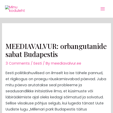
Skip
Post
Mai
to
navigation
Men
content
MEEDIAVALVUR: orbangutanide
sabat Budapestis
3 Comments
/
Eesti
/ By
meediavalvur.ee
Eesti poliitikahuvilised on ilmselt ka ise tähele pannud,
et riigikogus on praegu räuskamisvabad päevad. Juba
mitu päeva arutatakse seal probleeme ja
seadusandlikke initsiatiive ilma, et küsimuste või
läbirääkimiste ajal oleks kedagi sõimatud ja solvatud.
Sellise viisakuse põhjus selgub, kui lugeda tänast Uute
Uudiste lugu „Millenari park Budapestis täitus