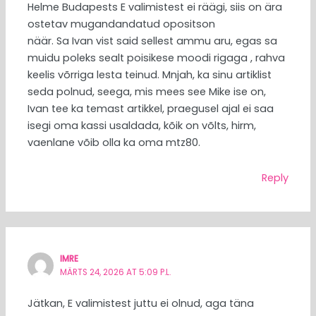
Helme Budapests E valimistest ei räägi, siis on ära
ostetav mugandandatud opositson
näär. Sa Ivan vist said sellest ammu aru, egas sa
muidu poleks sealt poisikese moodi rigaga , rahva
keelis võrriga lesta teinud. Mnjah, ka sinu artiklist
seda polnud, seega, mis mees see Mike ise on,
Ivan tee ka temast artikkel, praegusel ajal ei saa
isegi oma kassi usaldada, kõik on võlts, hirm,
vaenlane võib olla ka oma mtz80.
Reply
IMRE
MÄRTS 24, 2026 AT 5:09 P.L.
Jätkan, E valimistest juttu ei olnud, aga täna