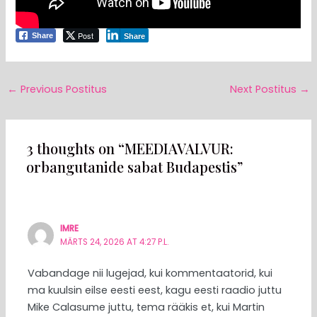
Post
Share
Share
←
Previous Postitus
Next Postitus
→
3 thoughts on “MEEDIAVALVUR:
orbangutanide sabat Budapestis”
IMRE
MÄRTS 24, 2026 AT 4:27 P.L.
Vabandage nii lugejad, kui kommentaatorid, kui
ma kuulsin eilse eesti eest, kagu eesti raadio juttu
Mike Calasume juttu, tema rääkis et, kui Martin