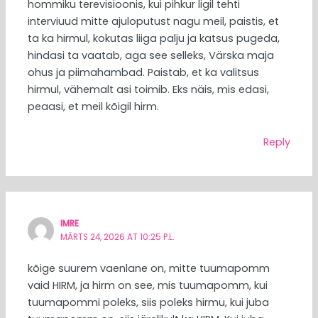
hommiku terevisioonis, kui pihkur ligil tehti
interviuud mitte ajuloputust nagu meil, paistis, et
ta ka hirmul, kokutas liiga palju ja katsus pugeda,
hindasi ta vaatab, aga see selleks, Värska maja
ohus ja piimahambad. Paistab, et ka valitsus
hirmul, vähemalt asi toimib. Eks näis, mis edasi,
peaasi, et meil kõigil hirm.
Reply
IMRE
MÄRTS 24, 2026 AT 10:25 P.L.
kõige suurem vaenlane on, mitte tuumapomm
vaid HIRM, ja hirm on see, mis tuumapomm, kui
tuumapommi poleks, siis poleks hirmu, kui juba