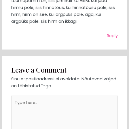
tuumapomm on, siis järelikult ka HIRM. Kui juba
hirmu pole, siis hinnatõus, kui hinnatõusu pole, siis
hirm, hirm on see, kui argpüks pole, aga, kui
argpüks pole, siis hirm on ikkagi.
Reply
Leave a Comment
Sinu e-postiaadressi ei avaldata.
Nõutavad väljad
on tähistatud
*
-ga
Type
here..