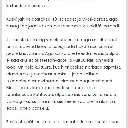
kultuurid on erinevad.
Kuskil jah heietatakse 48-st soost ja vikerkaarest, aga
kusagil on jäädud samale tasemele, kui oldi 16. sajandil.
Ja moslemite ning venelaste enamikuga on nii, et neil
on nii tugevad koodid sees, seda hakatakse sünnist
peale kasvatama. Aga kui sa oled eestlane, siis paljud
ei saa aru, et teistel rahvastel ja kultuuridel on teisiti
lood. On neid kultuure, kus hinnatakse nõrkade tapmist,
alandamist ja mahasurumist – ja on sellised
tolerantsed ning viisakad inimesed nagu eestlased.
Ning paraku kui paljud eestlased kunagi ise
reaalsusega kohtuvad, olgu see siis vene või araabia
või kagu-aasia maailm, siis see ei saa olema ilus. Ja
edasi läheb päriselu.
Eestlaste põhienamus on… rumal, ütlen ma eestlasena.