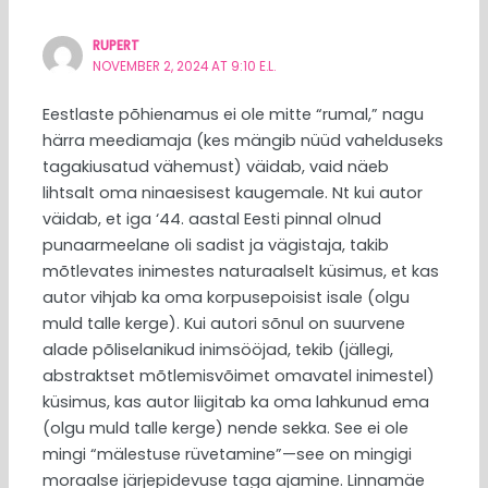
RUPERT
NOVEMBER 2, 2024 AT 9:10 E.L.
Eestlaste põhienamus ei ole mitte “rumal,” nagu
härra meediamaja (kes mängib nüüd vahelduseks
tagakiusatud vähemust) väidab, vaid näeb
lihtsalt oma ninaesisest kaugemale. Nt kui autor
väidab, et iga ‘44. aastal Eesti pinnal olnud
punaarmeelane oli sadist ja vägistaja, takib
mõtlevates inimestes naturaalselt küsimus, et kas
autor vihjab ka oma korpusepoisist isale (olgu
muld talle kerge). Kui autori sõnul on suurvene
alade põliselanikud inimsööjad, tekib (jällegi,
abstraktset mõtlemisvõimet omavatel inimestel)
küsimus, kas autor liigitab ka oma lahkunud ema
(olgu muld talle kerge) nende sekka. See ei ole
mingi “mälestuse rüvetamine”—see on mingigi
moraalse järjepidevuse taga ajamine. Linnamäe