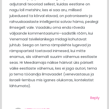
adjutandi teooriad sellest, kuidas eestlane on
nagu loll metshirv, kes ei saa aru, millised
jubedused ta kõrval elavad, on patroniseeriv ja
rahvuskaaslaste intelligentsi solvav häma, pealegi
ilmsegelt vale. Vaadaku oma enda rõveda
väljaande kommentaariumi—sadistlik rõõm, kui
Venemaal tsiviilelanikega midagi kohutavat
juhtub. Seega on tema rämpslehte lugevad ja
rämpsparteid toetavad inimesed, kui mitte
enamus, siis vähemalt suurim vähemus eestlaste
seas. Hr Meediamaja näikse häirivat üks päriselt
väike eestlaste vähemus, kes ei jaga autori, tema
ja tema tööandja ilmavaadet (venevastasus ja
Iisraeli-lembus mis iganes olukorras, kontekstist
lähtumata).
Reply