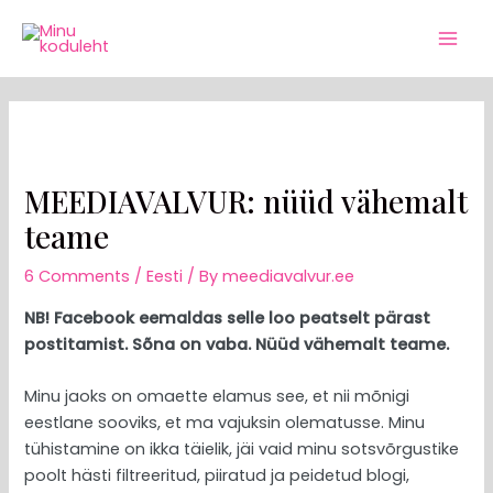
Skip
Post
Mai
to
navigation
Men
content
MEEDIAVALVUR: nüüd vähemalt
teame
6 Comments
/
Eesti
/ By
meediavalvur.ee
NB! Facebook eemaldas selle loo peatselt pärast
postitamist. Sõna on vaba. Nüüd vähemalt teame.
Minu jaoks on omaette elamus see, et nii mõnigi
eestlane sooviks, et ma vajuksin olematusse. Minu
tühistamine on ikka täielik, jäi vaid minu sotsvõrgustike
poolt hästi filtreeritud, piiratud ja peidetud blogi,