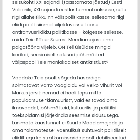
seisukohti XXI sajandi (taastamata jäetud) Eesti
Vabariiki, XXI sajandi eestlaste mentaalsusse, selle
riigi allaheitlikku nn välispoliitikasse, sellesama riigi
eliidi poolt siinmail viljeldavasse Lääne
antirahvusriiklikku poliitikasse – kõigesse sellesse,
mida Teie Sõber Suurest Meediamajast oma
palgatööna viljeleb. ON Teil üleüldse mingid
kindlad, seesimiselt sidusad põhimõtted
väljaspool Teie maniakaalset antikristlust?
Vaadake Teie poolt sõgeda hasardiga
sõimatavat Varro Vooglaidu või Veiko Vihurit või
Markus järvit: nemad ei hooli teps mitte
populaarsuse “klamuurist”, vaid esitavad oma
ilmavaadet, põhimõtteid, kultuurilisi ja poliitilisi
tõekspidamisi järjekindla seesmise sidususega.
Lunimata kaastunnet ei Suurte Maadiamajade ja
oma “alamatesse” vaenulikult suhtuvalt poliitiliselt
eliidilt ega ka stratkomissaride poolt debiliseeritud