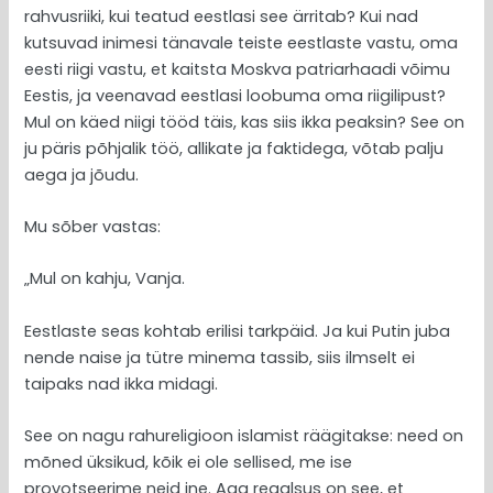
rahvusriiki, kui teatud eestlasi see ärritab? Kui nad
kutsuvad inimesi tänavale teiste eestlaste vastu, oma
eesti riigi vastu, et kaitsta Moskva patriarhaadi võimu
Eestis, ja veenavad eestlasi loobuma oma riigilipust?
Mul on käed niigi tööd täis, kas siis ikka peaksin? See on
ju päris põhjalik töö, allikate ja faktidega, võtab palju
aega ja jõudu.
Mu sõber vastas:
„Mul on kahju, Vanja.
Eestlaste seas kohtab erilisi tarkpäid. Ja kui Putin juba
nende naise ja tütre minema tassib, siis ilmselt ei
taipaks nad ikka midagi.
See on nagu rahureligioon islamist räägitakse: need on
mõned üksikud, kõik ei ole sellised, me ise
provotseerime neid jne. Aga reaalsus on see, et