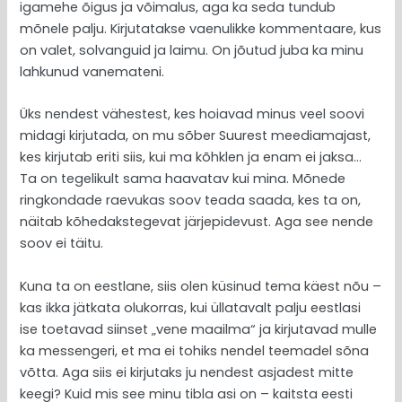
igamehe õigus ja võimalus, aga ka seda tundub
mõnele palju. Kirjutatakse vaenulikke kommentaare, kus
on valet, solvanguid ja laimu. On jõutud juba ka minu
lahkunud vanemateni.
Üks nendest vähestest, kes hoiavad minus veel soovi
midagi kirjutada, on mu sõber Suurest meediamajast,
kes kirjutab eriti siis, kui ma kõhklen ja enam ei jaksa…
Ta on tegelikult sama haavatav kui mina. Mõnede
ringkondade raevukas soov teada saada, kes ta on,
näitab kõhedakstegevat järjepidevust. Aga see nende
soov ei täitu.
Kuna ta on eestlane, siis olen küsinud tema käest nõu –
kas ikka jätkata olukorras, kui üllatavalt palju eestlasi
ise toetavad siinset „vene maailma“ ja kirjutavad mulle
ka messengeri, et ma ei tohiks nendel teemadel sõna
võtta. Aga siis ei kirjutaks ju nendest asjadest mitte
keegi? Kuid mis see minu tibla asi on – kaitsta eesti