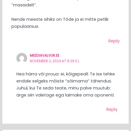
“massidelt”.
Nende meeste sihiks on Tõde ja ei mitte petlik
populaarsus.
Reply
MEEDIAVALVUR.EE
NOVEMBER 2, 2024 AT 9:29 E.L.
Hea härra või proua: ei, kõigepealt Te ise tehke
endale selgeks mõiste “sõimama” tähendus.
Juhul, kui Te seda teate, minu palve muutub:
ärge siin valetage ega laimake oma oponenti.
Reply