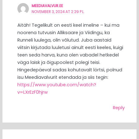
MEEDIAVALVUR.EE
NOVEMBER 3, 2024 AT 2:29 P.L.
Aitäh! Tegelikult on eesti keel imeline – kui ma
noorena tutvusin Alliksaare ja Viidingu, ka
Runneli luulega, olin võlutud. Juba aastaid
viitsin kirjutada luuletusi ainult eesti keeles, kuigi
teen seda harva, kuna olen vabadel hetkedel
väga laisk ja õigupoolest polegi teisi.
Hingedepäeval sadas kohutavalt lörtsi, polnud
isu Meediavalvurit etendada ja siis tegin:
https://www.youtube.com/watch?
v=LXrEzF0hjrw
Reply