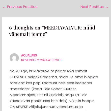
←
Previous Postitus
Next Postitus
→
6 thoughts on “MEEDIAVALVUR: nüüd
vähemalt teame”
AQUALUNG
NOVEMBER 2, 2024 AT 8:20 E.L.
No kuulge, hr Makarov, te peate ikka esmalt
ISEENESELE selgeks tegema, mida Te oma blogiga
taotlete: kas populaarsust neis eestikeelsetes
“massides” (keda Teie Sõber Suurest
Meediamajast just nii kirjeldab nagu ta Teie
käesolevas postituses kirjeldab), või siis hoopis
OMAENESE väljakujunenud veendumusi ja