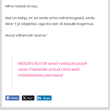
Mina neisse ei usu.
Mul on kahju, et sa seda oma nahal kogesid, seda
ekre-t ja objektiivi, aga ka see oli kasulik kogemus.
Nüüd vähemalt teame.“
MEEDIAVALVUR: eesti valitsuse poolt
vene meediale antud raha eest
mõõdetakse peeniseid
Post
Share
Share