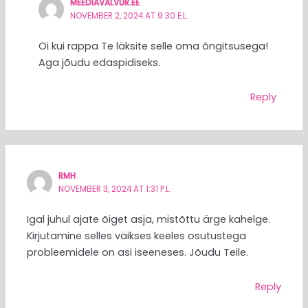
MEEDIAVALVUR.EE
NOVEMBER 2, 2024 AT 9:30 E.L.
Oi kui rappa Te läksite selle oma õngitsusega!
Aga jõudu edaspidiseks.
Reply
RMH
NOVEMBER 3, 2024 AT 1:31 P.L.
Igal juhul ajate õiget asja, mistõttu ärge kahelge.
Kirjutamine selles väikses keeles osutustega
probleemidele on asi iseeneses. Jõudu Teile.
Reply