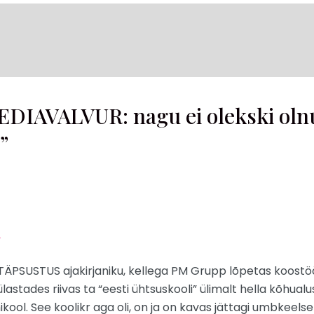
EDIAVALVUR: nagu ei olekski oln
”
.
TÄPSUSTUS ajakirjaniku, kellega PM Grupp lõpetas koostö
lastades riivas ta “eesti ühtsuskooli” ülimalt hella kõhualu
ikool. See koolikr aga oli, on ja on kavas jättagi umbkeel