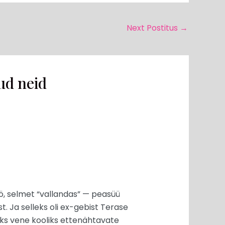
Next Postitus
→
ud neid
ö, selmet “vallandas” — peasüü
st. Ja selleks oli ex-gebist Terase
seks vene kooliks ettenähtavate