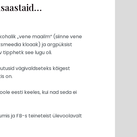
usaastaid…
e kohalik „vene maailm“ (siinne vene
tsmeedia kloaak) ja argpüksist
v tipphetk see lugu oli.
utusid vägivaldseteks kõigest
is on.
ole eesti keeles, kui nad seda ei
mis ja FB-s teineteist ülevoolavalt