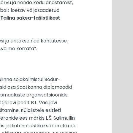
imõrvu ja nende kodu anastamist,
abalt loetav väljasaadetud
 Talina saksa-fašistlikest
si ja tiritakse nad kohtutesse,
 „võime korrata“.
linna sõjakalmistul Sõdur-
õtsid osa Saatkonna diplomaadid
kaasmaalaste organisatsioonide
arovi poolt B.L. Vasiljevi
amine. Külalistele esitleti
eranide ees märkis L.Š. Salimullin
tis jätkub natsistlike sabarakkude