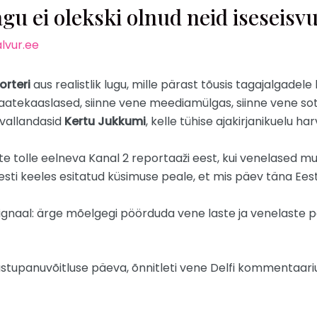
 ei olekski olnud neid iseseisv
lvur.ee
orteri
aus realistlik lugu, mille pärast tõusis tagajalgadel
d aatekaaslased, siinne vene meediamülgas, siinne vene so
 vallandasid
Kertu Jukkumi
, kelle tühise ajakirjanikuelu har
e tolle eelneva Kanal 2 reportaaži eest, kui venelased mu
ti keeles esitatud küsimuse peale, et mis päev täna Eest
signaal: ärge mõelgegi pöörduda vene laste ja venelaste po
vastupanuvõitluse päeva, õnnitleti vene Delfi kommentaariu