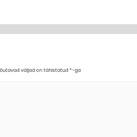
õutavad väljad on tähistatud
*
-ga