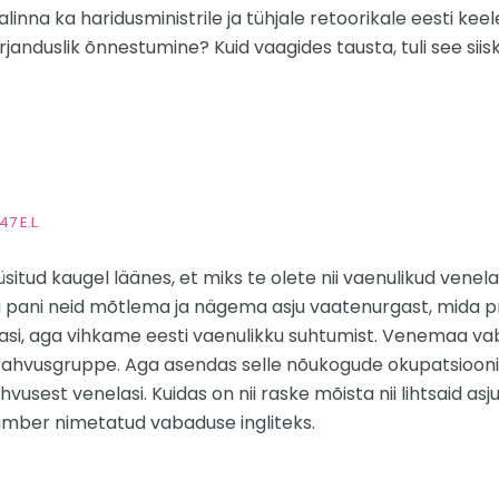
linna ka haridusministrile ja tühjale retoorikale eesti keel
rjanduslik õnnestumine? Kuid vaagides tausta, tuli see sii
7 E.L.
situd kaugel läänes, et miks te olete nii vaenulikud venela
ga pani neid mõtlema ja nägema asju vaatenurgast, mida 
asi, aga vihkame eesti vaenulikku suhtumist. Venemaa vab
d rahvusgruppe. Aga asendas selle nõukogude okupatsiooniga
hvusest venelasi. Kuidas on nii raske mõista nii lihtsaid as
d ümber nimetatud vabaduse ingliteks.