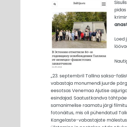
Sisul
pidas
krimin
anas
Loed j
lööva
Nautig
„23. septembril Tallina saksa-faš
vabastaja monumendi juurde pärgad
eesotsas Venemaa Ajutise asjuriga 
esindajad. Saatustkandva tähtpäeva 
samanimelise raamatu järgi filmitu
fotonäitus, mis oli pühendatud Tali
Kangelaste-vabastajate mälestuse s