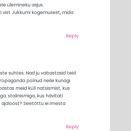
ele ülemineku asjus.
ski vist Jukkumi kogemusest, mida
Reply
ste suhtes. Nad ju vabastasid teid
propaganda polnud neile kunagi
astas meid küll natsismist, kus
, stalinismiga, kus hävitati
ju ajaloost? Seetõttu ei imesta
Reply