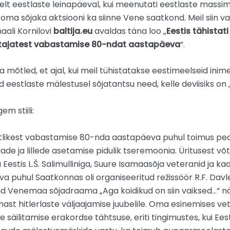
iselt eestlaste leinapäeval, kui meenutati eestlaste mass
 oma sõjaka aktsiooni ka siinne Vene saatkond. Meil siin v
aali Kornilovi
baltija.eu
avaldas täna loo „
Eestis tähistati
tajatest vabastamise 80-ndat aastapäeva
“.
a mõtled, et ajal, kui meil tühistatakse eestimeelseid inime
d eestlaste mälestusel sõjatantsu need, kelle deviisiks on
em stiili:
istlikest vabastamise 80-nda aastapäeva puhul toimus pea
e ja lillede asetamise pidulik tseremoonia. Üritusest v
Eestis L.Š. Salimulliniga, Suure Isamaasõja veteranid ja 
puhul Saatkonnas oli organiseeritud režissöör R.F. Davletj
d Venemaa sõjadraama „Aga koidikud on siin vaiksed…“ näit
nast hitlerlaste väljaajamise juubelile. Oma esinemises vet
äilitamise erakordse tähtsuse, eriti tingimustes, kui Ees