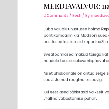
MEEDIAVALVUR: nagu
2 Comments
/
Eesti
/ By
meediava
Juba vajubki unustusse hõlma
Rep
poliitikamaailm k.a. Madisoni uue
eestlased kustutasid reportaaži ja
Svetitoomlased maksid täiega kätt
nendele taasiseseisvumispäeval ees
Nii et ühiskonnale on antud selge 
soovi. Ja nad reeglina ei soovigi.
Kui eestlased tähistasid vaikselt 
„Tallina vabastamise puhul“.