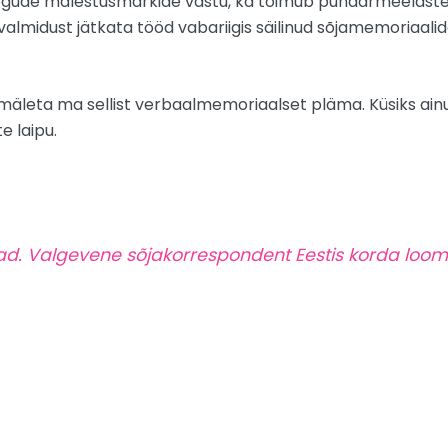
ogude mälestusmärkide vastu, ka toimub punaarmeelaste
almidust jätkata tööd vabariigis säilinud sõjamemoriaali
äleta ma sellist verbaalmemoriaalset pläma. Küsiks ainult,
e laipu.
d. Valgevene sõjakorrespondent Eestis korda loo