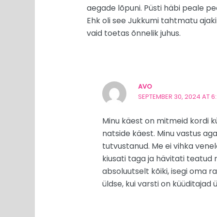
aegade lõpuni. Püsti häbi peale pea
Ehk oli see Jukkumi tahtmatu ajaki
vaid toetas õnnelik juhus.
AVO
SEPTEMBER 30, 2024 AT 6:4
Minu käest on mitmeid kordi kü
natside käest. Minu vastus a
tutvustanud. Me ei vihka venel
kiusati taga ja hävitati teatu
absoluutselt kõiki, isegi oma ra
üldse, kui varsti on küüditaja