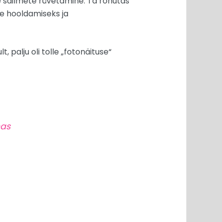
 säilmete rüvetamine. Ta rõhutas
de hooldamiseks ja
 palju oli tolle „fotonäituse“
mas