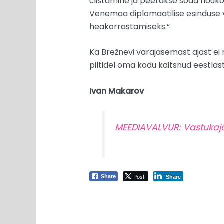
ülistamine ja peetakse sõda nõuk
Venemaa diplomaatilise esinduse v
heakorrastamiseks.“
Ka Brežnevi varajasemast ajast ei m
piltidel oma kodu kaitsnud eestlast
Ivan Makarov
MEEDIAVALVUR: Vastukaja
Post
Share
Share