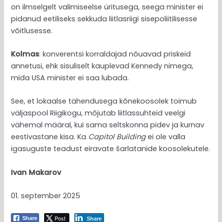
on ilmselgelt valimiseelse üritusega, seega minister ei
pidanud eetiliseks sekkuda liitlasriigi sisepoliitilisesse
võitlusesse.
Kolmas
: konverentsi korraldajad nõuavad priskeid
annetusi, ehk sisuliselt kauplevad Kennedy nimega,
mida USA minister ei saa lubada.
See, et lokaalse tähendusega kõnekoosolek toimub
väljaspool Riigikogu, mõjutab liitlassuhteid veelgi
vähemal määral, kui sama seltskonna pidev ja kurnav
eestivastane kisa. Ka
Capitol Building
ei ole valla
igasuguste teadust eiravate šarlatanide koosolekutele.
Ivan Makarov
01. september 2025
Post
Share
Share