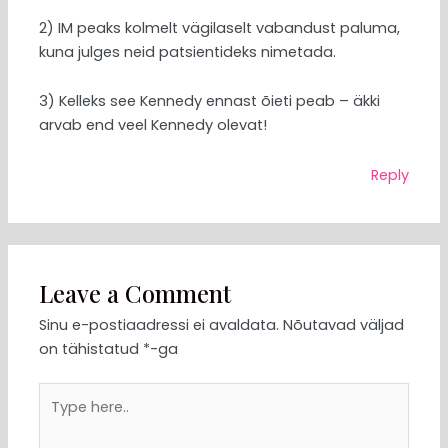
2) IM peaks kolmelt vägilaselt vabandust paluma,
kuna julges neid patsientideks nimetada.
3) Kelleks see Kennedy ennast õieti peab – äkki
arvab end veel Kennedy olevat!
Reply
Leave a Comment
Sinu e-postiaadressi ei avaldata.
Nõutavad väljad
on tähistatud
*
-ga
Type
here..