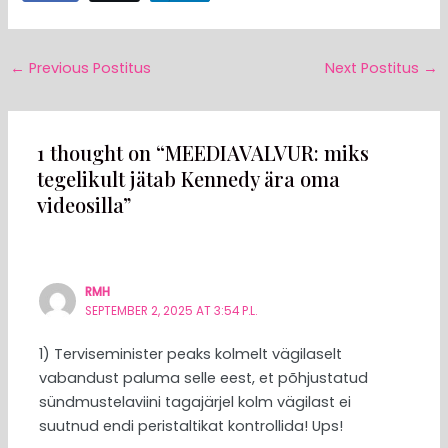
←
Previous Postitus
Next Postitus
→
1 thought on “MEEDIAVALVUR: miks
tegelikult jätab Kennedy ära oma
videosilla”
RMH
SEPTEMBER 2, 2025 AT 3:54 P.L.
1) Terviseminister peaks kolmelt vägilaselt
vabandust paluma selle eest, et põhjustatud
sündmustelaviini tagajärjel kolm vägilast ei
suutnud endi peristaltikat kontrollida! Ups!