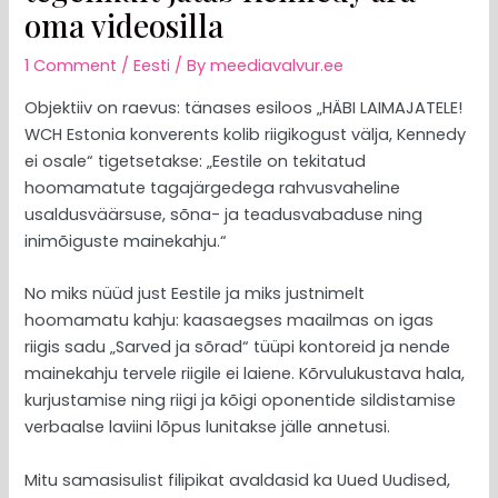
oma videosilla
1 Comment
/
Eesti
/ By
meediavalvur.ee
Objektiiv on raevus: tänases esiloos „HÄBI LAIMAJATELE!
WCH Estonia konverents kolib riigikogust välja, Kennedy
ei osale“ tigetsetakse: „Eestile on tekitatud
hoomamatute tagajärgedega rahvusvaheline
usaldusväärsuse, sõna- ja teadusvabaduse ning
inimõiguste mainekahju.“
No miks nüüd just Eestile ja miks justnimelt
hoomamatu kahju: kaasaegses maailmas on igas
riigis sadu „Sarved ja sõrad“ tüüpi kontoreid ja nende
mainekahju tervele riigile ei laiene. Kõrvulukustava hala,
kurjustamise ning riigi ja kõigi oponentide sildistamise
verbaalse laviini lõpus lunitakse jälle annetusi.
Mitu samasisulist filipikat avaldasid ka Uued Uudised,