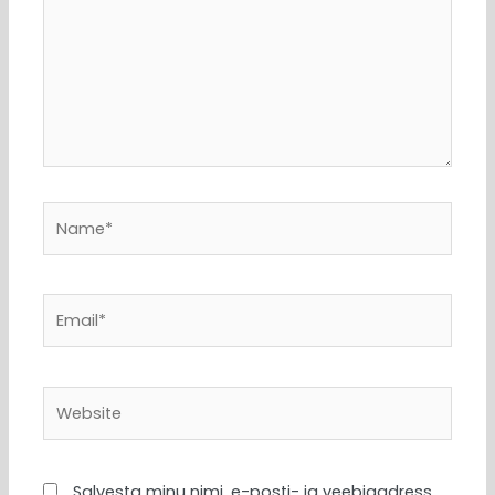
Name*
Email*
Website
Salvesta minu nimi, e-posti- ja veebiaadress