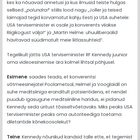
kes ka nõuavad annetusi ja kus ilmusid teiste hulgas
sellised „
polundra!
“ stiilis lood nagu „Joller ja teised
laimajad tegid korvamatut kahju Eesti ja USA suhetele:
USA terviseminister ei osale ja konverents viiakse
Riigikogust välja!“ ja „Martin Helme: uhuuliberaalid
hävitavad süüdimatult meie liitlassuhteid“.
Tegelikult jättis USA terviseminister RF Kennedy juunior
oma videoesinemise ära kolmel lihtsal põhjusel.
Esimene
: saades teada, et konverentsi
võtmeesinejatel Poolametsal, Helmel ja Vooglaidil on
suhe meditsiiniga eranditult patsientidena, et nendel
puudub igasugune meditsiiniline haridus, ei pidanud
Kennedy seda üritust tõsiseltvõetavaks. Miks peaks USA
terviseminister peaks oma autoriteediga toetama
diletantide kõnekoosolekut?
Teine
: Kennedy nõunikud kandsid talle ette, et tegemist