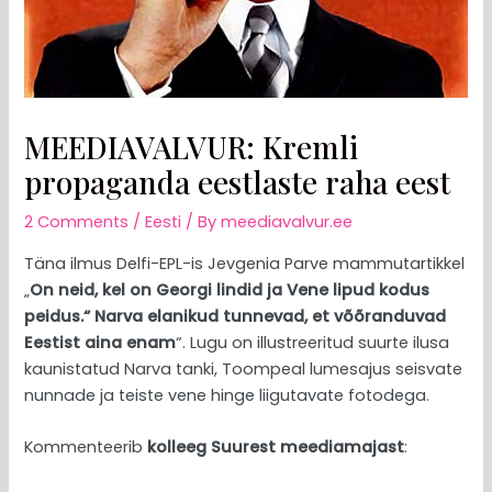
MEEDIAVALVUR: Kremli
propaganda eestlaste raha eest
2 Comments
/
Eesti
/ By
meediavalvur.ee
Täna ilmus Delfi-EPL-is Jevgenia Parve mammutartikkel
„
On neid, kel on Georgi lindid ja Vene lipud kodus
peidus.“ Narva elanikud tunnevad, et võõranduvad
Eestist aina enam
“. Lugu on illustreeritud suurte ilusa
kaunistatud Narva tanki, Toompeal lumesajus seisvate
nunnade ja teiste vene hinge liigutavate fotodega.
Kommenteerib
kolleeg Suurest meediamajast
: