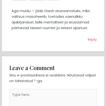
Aga muidu — jääb tõesti arusaamatuks, miks
valitsus masoheerib, toetades vaenulikku
ajakirjandust, kelle mentaliteet ja arusaamad
pärinevad teisest ruumist ja teisest ajastust.
Reply
Leave a Comment
Sinu e-postiaadressi ei avaldata.
Nõutavad väljad
on tähistatud
*
-ga
Type
here..