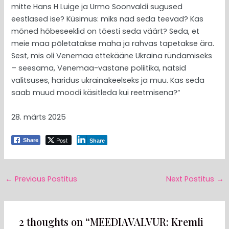
mitte Hans H Luige ja Urmo Soonvaldi sugused
eestlased ise? Küsimus: miks nad seda teevad? Kas
mõned hõbeseeklid on tõesti seda väärt? Seda, et
meie maa põletatakse maha ja rahvas tapetakse ära.
Sest, mis oli Venemaa ettekääne Ukraina ründamiseks
– seesama, Venemaa-vastane poliitika, natsid
valitsuses, haridus ukrainakeelseks ja muu. Kas seda
saab muud moodi käsitleda kui reetmisena?“
28. märts 2025
Post
Share
Share
←
Previous Postitus
Next Postitus
→
2 thoughts on “MEEDIAVALVUR: Kremli