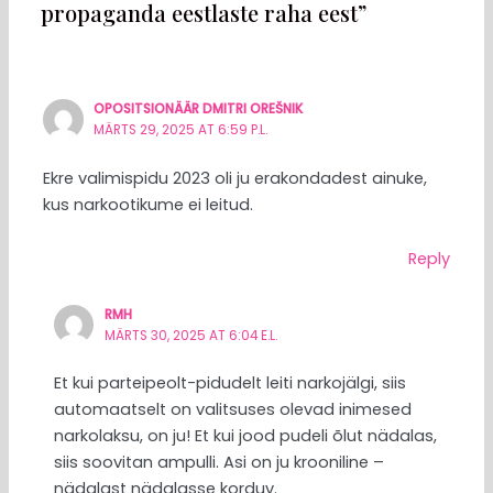
propaganda eestlaste raha eest”
OPOSITSIONÄÄR DMITRI OREŠNIK
MÄRTS 29, 2025 AT 6:59 P.L.
Ekre valimispidu 2023 oli ju erakondadest ainuke,
kus narkootikume ei leitud.
Reply
RMH
MÄRTS 30, 2025 AT 6:04 E.L.
Et kui parteipeolt-pidudelt leiti narkojälgi, siis
automaatselt on valitsuses olevad inimesed
narkolaksu, on ju! Et kui jood pudeli õlut nädalas,
siis soovitan ampulli. Asi on ju krooniline –
nädalast nädalasse korduv.