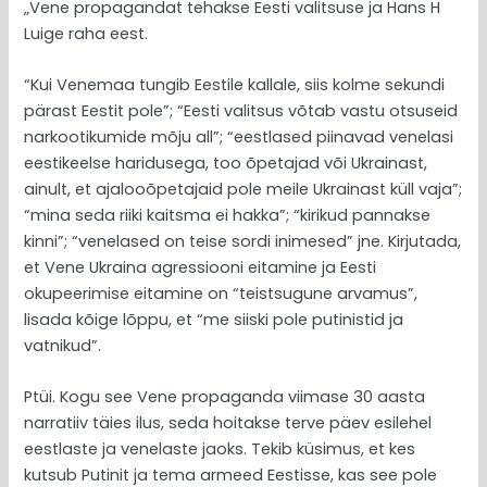
„Vene propagandat tehakse Eesti valitsuse ja Hans H
Luige raha eest.
“Kui Venemaa tungib Eestile kallale, siis kolme sekundi
pärast Eestit pole”; “Eesti valitsus võtab vastu otsuseid
narkootikumide mõju all”; “eestlased piinavad venelasi
eestikeelse haridusega, too õpetajad või Ukrainast,
ainult, et ajalooõpetajaid pole meile Ukrainast küll vaja”;
“mina seda riiki kaitsma ei hakka”; “kirikud pannakse
kinni”; “venelased on teise sordi inimesed” jne. Kirjutada,
et Vene Ukraina agressiooni eitamine ja Eesti
okupeerimise eitamine on “teistsugune arvamus”,
lisada kõige lõppu, et “me siiski pole putinistid ja
vatnikud”.
Ptüi. Kogu see Vene propaganda viimase 30 aasta
narratiiv täies ilus, seda hoitakse terve päev esilehel
eestlaste ja venelaste jaoks. Tekib küsimus, et kes
kutsub Putinit ja tema armeed Eestisse, kas see pole