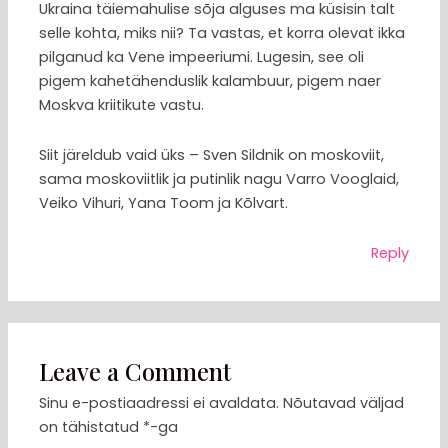
Ukraina täiemahulise sõja alguses ma küsisin talt
selle kohta, miks nii? Ta vastas, et korra olevat ikka
pilganud ka Vene impeeriumi. Lugesin, see oli
pigem kahetähenduslik kalambuur, pigem naer
Moskva kriitikute vastu.
Siit järeldub vaid üks – Sven Sildnik on moskoviit,
sama moskoviitlik ja putinlik nagu Varro Vooglaid,
Veiko Vihuri, Yana Toom ja Kõlvart.
Reply
Leave a Comment
Sinu e-postiaadressi ei avaldata.
Nõutavad väljad
on tähistatud
*
-ga