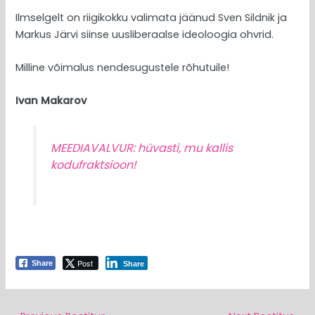
Ilmselgelt on riigikokku valimata jäänud Sven Sildnik ja
Markus Järvi siinse uusliberaalse ideoloogia ohvrid.
Milline võimalus nendesugustele rõhutuile!
Ivan Makarov
MEEDIAVALVUR: hüvasti, mu kallis
kodufraktsioon!
Post
Share
Share