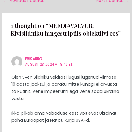
←
Previous Postitus
Next Postitus
→
1 thought on “MEEDIAVALVUR:
Kivisildniku hingestriptiis objektiivi ees”
ERIK ARRO
AUGUST 23, 2024 AT 8:49 E.L.
Olen Sven Sildniku veidrasi lugusi lugenud viimase
10 aasta jooksul ja paraku mitte kunagi ei arvusta
ta Putinit, Vene impeeriumi ega Vene sõda Ukraina
vastu.
Ikka pilkab oma vabaduse eest võitlevat Ukrainat,
paha Euroopat ja Natot, kurja USA-d.