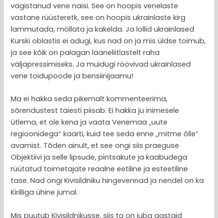
vägistanud vene naisi. See on hoopis venelaste
vastane rüüsteretk, see on hoopis ukrainlaste kirg
lammutada, möllata ja kakelda. Ja lollid ukrainlased
Kurski oblastis ei adugi, kus nad on ja mis üldse toimub,
ja see kõik on palagan lääneliitlastelt raha
väljapressimiseks. Ja muidugi röövivad ukrainlased
vene toidupoode ja bensiinijaamu!
Ma ei hakka seda pikemalt kommenteerima,
sõrendustest täiesti piisab. Ei hakka ju inimesele
ütlema, et ole kena ja vaata Venemaa „uute
regioonidega“ kaarti, kuid tee seda enne „mitme õlle“
avamist. Tõden ainult, et see ongi siis praeguse
Objektiivi ja selle lipsude, pintsakute ja kaabudega
rüütatud toimetajate reaalne eetiline ja esteetiline
tase. Nad ongi Kivisildniku hingevennad ja nendel on ka
Kirilliga ühine jumal.
Mis puutub Kivisildnikusse, siis ta on juba aastaid