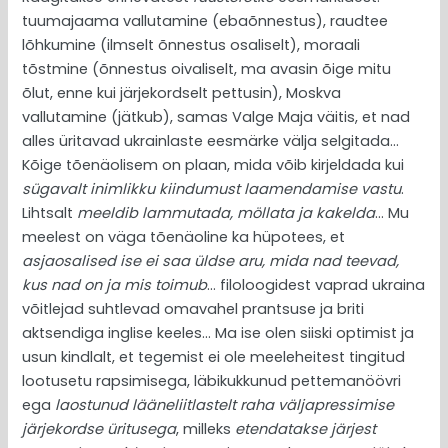
tuumajaama vallutamine (ebaõnnestus), raudtee
lõhkumine (ilmselt õnnestus osaliselt), moraali
tõstmine (õnnestus oivaliselt, ma avasin õige mitu
õlut, enne kui järjekordselt pettusin), Moskva
vallutamine (jätkub), samas Valge Maja väitis, et nad
alles üritavad ukrainlaste eesmärke välja selgitada…
Kõige tõenäolisem on plaan, mida võib kirjeldada kui
sügavalt inimlikku kiindumust laamendamise vastu
.
Lihtsalt
meeldib lammutada, möllata ja kakelda
… Mu
meelest on väga tõenäoline ka hüpotees, et
asjaosalised ise ei saa üldse aru, mida nad teevad,
kus nad on ja mis toimub
… filoloogidest vaprad ukraina
võitlejad suhtlevad omavahel prantsuse ja briti
aktsendiga inglise keeles… Ma ise olen siiski optimist ja
usun kindlalt, et tegemist ei ole meeleheitest tingitud
lootusetu rapsimisega, läbikukkunud pettemanöövri
ega
laostunud lääneliitlastelt raha väljapressimise
järjekordse üritusega
, milleks
etendatakse järjest