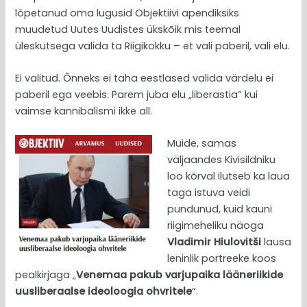
lõpetanud oma lugusid Objektiivi apendiksiks
muudetud Uutes Uudistes ükskõik mis teemal
üleskutsega valida ta Riigikokku – et vali paberil, vali elu.
Ei valitud. Õnneks ei taha eestlased valida värdelu ei
paberil ega veebis. Parem juba elu „liberastia“ kui
vaimse kannibalismi ikke all.
Muide, samas
väljaandes Kivisildniku
loo kõrval ilutseb ka laua
taga istuva veidi
pundunud, kuid kauni
riigimeheliku näoga
Vladimir Hiulovitši
lausa
leninlik portreeke koos
pealkirjaga „
Venemaa pakub varjupaika lääneriikide
uusliberaalse ideoloogia ohvritele
“.