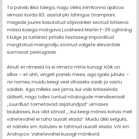
Ta paneb ikka täiega, nagu oleks inimkonna ajaloos
viimast korda 83. aastal pKr lahingus Grampiani
mägede juures kasutatud sõjavanker seotud lohiseva
mõisa köiega möirgava Lockheed Martin F-35 Lightning
II külge ja turbiinist pritsiks Eestissegi imporditud
mürgitatud mangovilju söönud valgete elevantide
surmavat peerugaasi.
Ainult et nimesid ta ei nimeta mitte kunagi. Kõik on
sillas – et ahh, vingelt paneb mees, aga igaks juhuks –
no names
, muidu keegi veel vihaseks saab ja vastu
vaidleb. Aga milleks see jama, kui võib kritiseerida
üldiselt, nagu tolles tuntud nõukogude mendiseriaali
„Juurdlust toimetavad asjatundjad“ uimases
laulukeses, kus olid sõnad „…kui keegi mõnes kohas meil
vahetevahel ei taha ausalt elada“. Muidu äkki selguks,
et näiteks sm. Katušev ei tahtnud ausalt elada. Või sm
Andropov. Vahetevahel kusagil mõnikord.