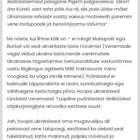
teatraalsemaid palagane
. Pigem palgavaesus:
läksin
ära Kurski, sest raha põle
. Kui nii, siis
pole üldse mõtet
Ukrainasse rahaabi saata
, vaesus motiveerib paremini
vene toidupoode ja bensiinijaamu röövima
.“
No näete, kui lihtne kõik on – ei mingit Mariupolit ega
Butšat või seal ukrainlaste laste röövimist (Venemaale
vägisi viidud ukraina laste nende vanematele
Ukrainasse tagastamise toetusavalduse vastuvõtmise
vastu Riigikogus agiteeris EKRE fraktsioonis Varro
Vooglaid, ka väga inimlik inimene). Putinlased ei
lasknudki täppisrakette ei teatri, sünnitushaigla ega
vähihaigete laste haigla pihta. Hoopis ukrainlased
ründasid Venemaad. Tüüpiline putinlastest-kirillistidest
sõjakurjategijate retoorika eestlase suust.
Jah, hoopis ukrainlased oma mugavuslipu all
peksavad vene talupoegi, eestlased ka oleksid seal
tükeldanud, kätte maksnud, paljaks röövinud ja