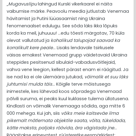
„
Mugavuslipu
lahingud Kurski vikerkaarel ei näita
vaibumise märke. Peavoolu meedia jutlustab Venemaa
hävitamist ja Putini lüüasaamist ning Ukraina
fenomenaalset edulugu. See sõda läks ikka lõpuks
korda ka meil, juhuuuu! …edu tõesti märgatav, 70 küla
olevat vallutatud ja
kohalikud talupojad saavad ka
korralikult kere peale
… Lisaks lendavale tsirkusele
väisas emakest Venemaad grupp väidetavaid Ukraina
steppides pesitsenud sibulaid-vabadusvõitlejaid,
vahva vene leegion, kellest pärast enam ei räägitud. Ja
ise nad ka ei ole ülemäära jutukad,
võimalik et suu läks
juhtumisi mulda täis
… Kõigile terve mõistusega
inimestele, kes lähevad koos sõpradega Venemaad
põlvili suruma, ei peaks kuul kuklasse tulema üllatusena.
Kindlasti on võimalik Venemaaga sõdida, aga mitte 6
000 mehega. Kui jah, siis
võiks meie kaitseväe ilma
pikemalt mõtlemata objektile saata, võita, tükeldada,
kätte maksta, paljaks röövida, ära vägistada jne
…
Räägitakse erinevatest
rüüsteretke
eesmärkidest: