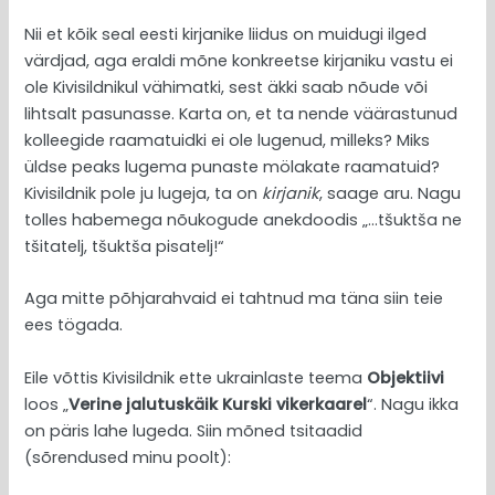
Nii et kõik seal eesti kirjanike liidus on muidugi ilged
värdjad, aga eraldi mõne konkreetse kirjaniku vastu ei
ole Kivisildnikul vähimatki, sest äkki saab nõude või
lihtsalt pasunasse. Karta on, et ta nende väärastunud
kolleegide raamatuidki ei ole lugenud, milleks? Miks
üldse peaks lugema punaste mölakate raamatuid?
Kivisildnik pole ju lugeja, ta on
kirjanik
, saage aru. Nagu
tolles habemega nõukogude anekdoodis „…tšuktša ne
tšitatelj, tšuktša pisatelj!“
Aga mitte põhjarahvaid ei tahtnud ma täna siin teie
ees tögada.
Eile võttis Kivisildnik ette ukrainlaste teema
Objektiivi
loos „
Verine jalutuskäik Kurski vikerkaarel
“. Nagu ikka
on päris lahe lugeda. Siin mõned tsitaadid
(sõrendused minu poolt):