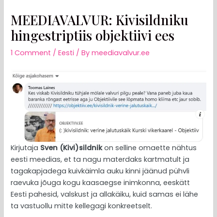
MEEDIAVALVUR: Kivisildniku
hingestriptiis objektiivi ees
1 Comment
/
Eesti
/ By
meediavalvur.ee
Kirjutaja
Sven (Kivi)sildnik
on selline omaette nähtus
eesti meedias, et ta nagu materdaks kartmatult ja
tagakapjadega kuivkäimla auku kinni jäänud pühvli
raevuka jõuga kogu kaasaegse inimkonna, eeskätt
Eesti pahesid, valskust ja allakäiku, kuid samas ei lähe
ta vastuollu mitte kellegagi konkreetselt.