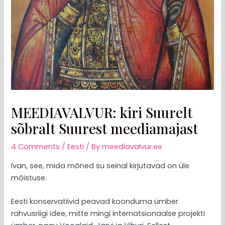
MEEDIAVALVUR: kiri Suurelt
sõbralt Suurest meediamajast
4 Comments
/
Eesti
/ By
meediavalvur.ee
Ivan, see, mida mõned su seinal kirjutavad on üle
mõistuse.
Eesti konservatiivid peavad koonduma ümber
rahvusriigi idee, mitte mingi internatsionaalse projekti