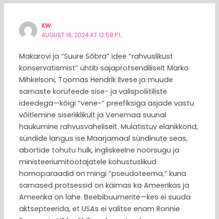
KW
AUGUST 16, 2024 AT 12:58 P.L.
Makarovi ja “Suure Sõbra” idee “rahvuslikust
konservatismist” ühtib sajaprotsendiliselt Marko
Mihkelsoni, Toomas Hendrik Ilvese ja muude
sarnaste korüfeede sise- ja välispoliitiliste
ideedega—kõigi “vene-“ preefiksiga asjade vastu
võitlemine siseriiklikult ja Venemaa suunal
haukumine rahvusvaheliselt. Mulatistuv elanikkond,
sündide langus ise Maarjamaal sündinute seas,
abortide tohutu hulk, ingliskeelne noorsugu ja
ministeeriumitöötajatele kohustuslikud
homoparaadid on mingi “pseudoteema,” kuna
sarnased protsessid on käimas ka Ameerikas ja
Ameerika on lahe. Beebibuumerite—kes ei suuda
aktsepteerida, et USAs ei valitse enam Ronnie