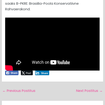
saaks B-PKRE: Brasiilia-Poola Konservatiivne
Rahvaerakond.
Post
Share
Share
←
Previous Postitus
Next Postitus
→