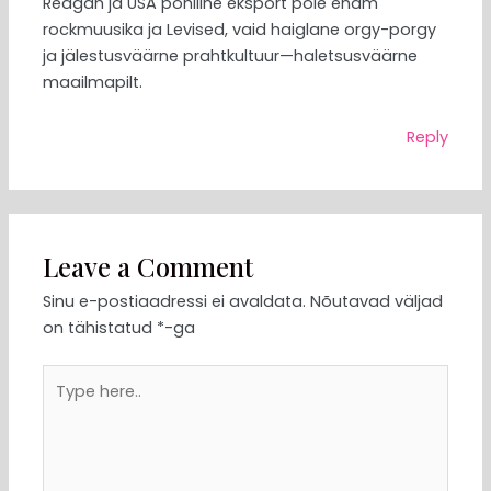
Reagan ja USA põhiline eksport pole enam
rockmuusika ja Levised, vaid haiglane orgy-porgy
ja jälestusväärne prahtkultuur—haletsusväärne
maailmapilt.
Reply
Leave a Comment
Sinu e-postiaadressi ei avaldata.
Nõutavad väljad
on tähistatud
*
-ga
Type
here..