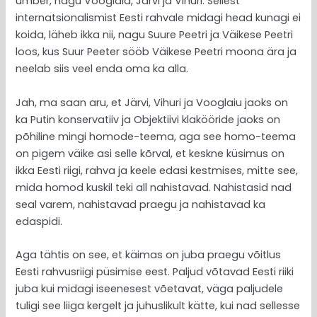
ümber, nagu Vooglaid, Järvi ja Vihuri. Sellest
internatsionalismist Eesti rahvale midagi head kunagi ei
koida, läheb ikka nii, nagu Suure Peetri ja Väikese Peetri
loos, kus Suur Peeter sööb Väikese Peetri moona ära ja
neelab siis veel enda oma ka alla.
Jah, ma saan aru, et Järvi, Vihuri ja Vooglaiu jaoks on
ka Putin konservatiiv ja Objektiivi klakööride jaoks on
põhiline mingi homode-teema, aga see homo-teema
on pigem väike asi selle kõrval, et keskne küsimus on
ikka Eesti riigi, rahva ja keele edasi kestmises, mitte see,
mida homod kuskil teki all nahistavad. Nahistasid nad
seal varem, nahistavad praegu ja nahistavad ka
edaspidi.
Aga tähtis on see, et käimas on juba praegu võitlus
Eesti rahvusriigi püsimise eest. Paljud võtavad Eesti riiki
juba kui midagi iseenesest võetavat, väga paljudele
tuligi see liiga kergelt ja juhuslikult kätte, kui nad sellesse