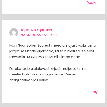
Reply
AQUALUNG.AQUALUNG
AUGUST 16, 2024 AT 7:57 E.L.
Ivani Suur sõber Suurest meediamajast võiks oma
järgmises kirjas kirjeldada, MIDA nimelt ta ise eest
rahvusliku KONSERVATISMI all silmas peab.
Paraku jääb ülalolevast kirjast mulje, et tema
meelest olla see midagi sarnast ‘vene
emigratsioonile Eestis’.
Reply