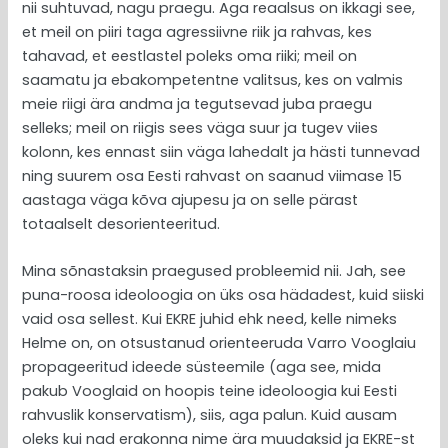
nii suhtuvad, nagu praegu. Aga reaalsus on ikkagi see,
et meil on piiri taga agressiivne riik ja rahvas, kes
tahavad, et eestlastel poleks oma riiki; meil on
saamatu ja ebakompetentne valitsus, kes on valmis
meie riigi ära andma ja tegutsevad juba praegu
selleks; meil on riigis sees väga suur ja tugev viies
kolonn, kes ennast siin väga lahedalt ja hästi tunnevad
ning suurem osa Eesti rahvast on saanud viimase 15
aastaga väga kõva ajupesu ja on selle pärast
totaalselt desorienteeritud.
Mina sõnastaksin praegused probleemid nii. Jah, see
puna-roosa ideoloogia on üks osa hädadest, kuid siiski
vaid osa sellest. Kui EKRE juhid ehk need, kelle nimeks
Helme on, on otsustanud orienteeruda Varro Vooglaiu
propageeritud ideede süsteemile (aga see, mida
pakub Vooglaid on hoopis teine ideoloogia kui Eesti
rahvuslik konservatism), siis, aga palun. Kuid ausam
oleks kui nad erakonna nime ära muudaksid ja EKRE-st