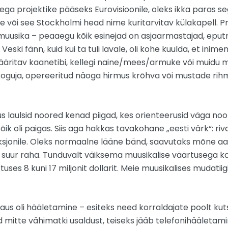
ga projektike pääseks Eurovisioonile, oleks ikka paras seg
se või see Stockholmi head nime kuritarvitav külakapell. P
sika – peaaegu kõik esinejad on asjaarmastajad, eputrill
eski fänn, kuid kui ta tuli lavale, oli kohe kuulda, et inim
äritav kaanetibi, kellegi naine/mees/armuke või muidu mo
riigikoguja, opereeritud näoga hirmus krõhva või mustade r
us laulsid noored kenad piigad, kes orienteerusid väga noo
k oli paigas. Siis aga hakkas tavakohane „eesti värk“: rivaal
ksjonile. Oleks normaalne lääne bänd, saavutaks mõne aast
uur raha. Tunduvalt väiksema muusikalise väärtusega korea
tuses 8 kuni 17 miljonit dollarit. Meie muusikalises mudatiig
aus oli hääletamine – esiteks need korraldajate poolt kuts
d mitte vähimatki usaldust, teiseks jääb telefonihääletam