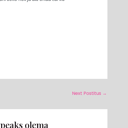
Next Postitus
→
 peaks olema