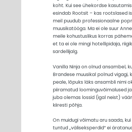
koht. Kui see ühekordse kasutamise
esindab Rootsit – kas rootslased i
meil puudub professionaalne popmuu
muusikatööga. Ma ei ole suur Anne V
meile kohustuslikus korras pähemä
et ta ei ole mingi hotellipidaja, 
sardellijalg.
Vanilla Ninja on olnud ansambel, k
Brandese muusikal polnud vigagi, kõi
peale, lõpuks läks ansambli nimi o
piiramatud loominguvõimalused ja s
juba olemas lossid (igal neist) väär
kiiresti põhja.
On muidugi võimatu aru saada, kui 
tuntud „väliseksperdid“ ei äratanu