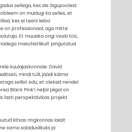
adus sellega, kes siis õigupoolest
robleem on muidugi ka selles, et
ad, kes ei teeni leiba
ene on professionaal, aga mitte
lutaja. Et muusika ongi Veski töö,
ihmadega masohistlikult pingutatud
rele kuulajaskonnale. David
itseti, mindi tülli, jäädi käima
aga sellist edu, et oleksid nendel
 Black Pink’i neljal piigal on
is lasti perspektiivikas projekt
utud kitsas ringkonnas laialt
ine sama saladuslikuks ja