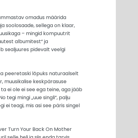
ngi hämmastav omadus määrida
a soolosaade, sellega on klaar,
muusikaga – mingid kompuutrit
uutest albumitest“ ja
eb sealjuures pidevalt veelgi
 ja peeretaski lõpuks naturaalselt
er, muusikalise keskpärasuse
a ei ole ei see ega teine, aga jääb
 tegi mingi „uue singli“, palju
 ei teagi, mis asi see päris singel
Never Turn Your Back On Mother
 selle heli ja siis enda tarvis