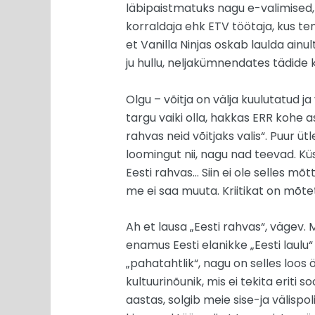
läbipaistmatuks nagu e-valimised, n
korraldaja ehk ETV töötaja, kus tem
et Vanilla Ninjas oskab laulda ainu
ju hullu, neljakümnendates tädide 
Olgu – võitja on välja kuulutatud ja
targu vaiki olla, hakkas ERR kohe as
rahvas neid võitjaks valis“. Puur ü
loomingut nii, nagu nad teevad. Küsi
Eesti rahvas… Siin ei ole selles mõ
me ei saa muuta. Kriitikat on mõte
Ah et lausa „Eesti rahvas“, vägev. 
enamus Eesti elanikke „Eesti laulu“
„pahatahtlik“, nagu on selles loos 
kultuurinõunik, mis ei tekita eriti
aastas, solgib meie sise-ja välispo