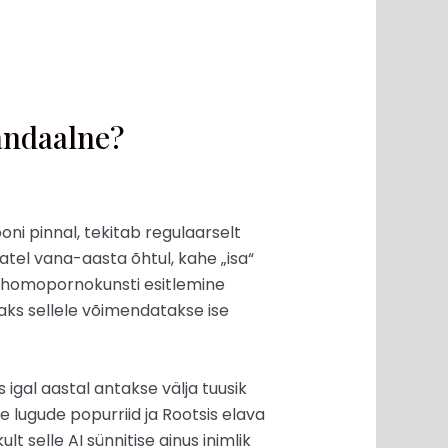
andaalne?
oni pinnal, tekitab regulaarselt
atel vana-aasta õhtul, kahe „isa“
 homopornokunsti esitlemine
saks sellele võimendatakse ise
igal aastal antakse välja tuusik
e lugude popurriid ja Rootsis elava
t selle AI sünnitise ainus inimlik