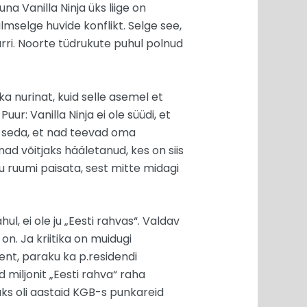
na Vanilla Ninja üks liige on
lmselge huvide konflikt. Selge see,
arri. Noorte tüdrukute puhul polnud
ka nurinat, kuid selle asemel et
ur: Vanilla Ninja ei ole süüdi, et
ita seda, et nad teevad oma
nad võitjaks hääletanud, kes on siis
ku ruumi paisata, sest mitte midagi
l, ei ole ju „Eesti rahvas“. Valdav
on. Ja kriitika on muidugi
gent, paraku ka p.residendi
d miljonit „Eesti rahva“ raha
kuks oli aastaid KGB-s punkareid