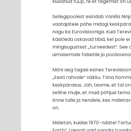
kiusanud tüüp, nii et tegemist on 
Sellegipoolest esindab Vanilla Nin
vaatajatele pähe midagi keskpäras
nagu ka Eurovisiooniga. Kuid Tere
käsitleda oskavad tibid, kel pole e
mingisugustest „turneedest“. See on
uimasemale falsetile ja poolsosinal
Mõni aeg tagasi esines Terevisiooni
„Eesti rahvale“ näkku. Täna hommik
keskpärasus. Jah, teame, et tal on
selline mulje, et muid põhjusi tema 
õnne talle ja nendele, kes mäletava
on.
Mäletan, kuidas 1970-ndatel Tartus
Earth“. Laenati vaid paariks tunniks