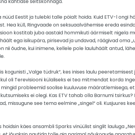
üsna kahtlase seltskonnaga.
ja nüüd Eestit ja tulebki talle pöialt hoida. Kuid ETV-l o
t. Hea küll, Ringvaade on seksuaalvähemise ereda esindaj
visioon kostitab juba aastaid hommikuti äärmiselt nigela 
i häält ega isikupära, pirisevad ja undavad, räägivad oma „
 nii õudne, kui inimene, kellele pole lauluhäält antud, läh
e.
s kogunisti „Valge tüdruk“, kes inises laulu peeretamisest
ul oli Terevisiooni külaliseks ei tea mitmendat korda Ing
 mingid probleemid soolise kuuluvuse määratlemisega, et t
kutsumiseks ei olegi. Kas ETV tahab olla Barnumi tsirkus? No
d, missugune see tema eelmine „singel“ oli. Kusjuures keegi
 hoidsin käes ansambli Sparks vinüülist singlit lauluga „
, et jõuaksin nautida tolle aja parimal nõukogude aparatuuril