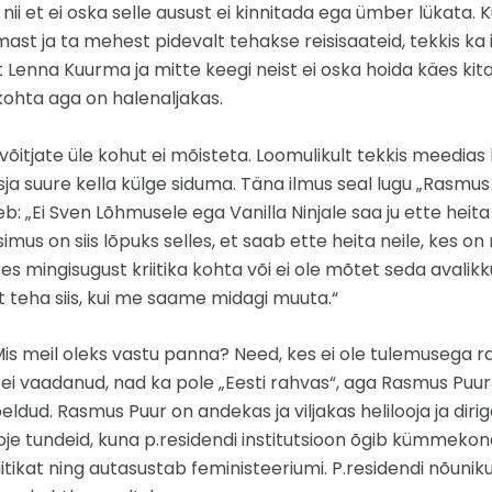
ii et ei oska selle ausust ei kinnitada ega ümber lükata. Ku
ast ja ta mehest pidevalt tehakse reisisaateid, tekkis ka i
lt Lenna Kuurma ja mitte keegi neist ei oska hoida käes kit
kohta aga on halenaljakas.
 võitjate üle kohut ei mõisteta. Loomulikult tekkis meedias 
ja suure kella külge siduma. Täna ilmus seal lugu „Rasmus Pu
tleb: „Ei Sven Lõhmusele ega Vanilla Ninjale saa ju ette he
mus on siis lõpuks selles, et saab ette heita neile, kes on 
ttes mingisugust kriitika kohta või ei ole mõtet seda avalik
t teha siis, kui me saame midagi muuta.“
Mis meil oleks vastu panna? Need, kes ei ole tulemusega rahu
 ei vaadanud, nad ka pole „Eesti rahvas“, aga Rasmus Puur 
öeldud. Rasmus Puur on andekas ja viljakas helilooja ja diri
 sooje tundeid, kuna p.residendi institutsioon õgib kümmekon
liitikat ning autasustab feministeeriumi. P.residendi nõuni