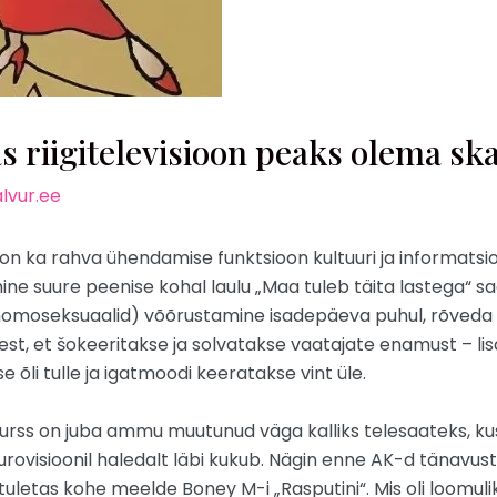
riigitelevisioon peaks olema sk
lvur.ee
s/on ka rahva ühendamise funktsioon kultuuri ja informatsio
ine suure peenise kohal laulu „Maa tuleb täita lastega“ sa
 homoseksuaalid) võõrustamine isadepäeva puhul, rõveda
lest, et šokeeritakse ja solvatakse vaatajate enamust – li
e õli tulle ja igatmoodi keeratakse vint üle.
rss on juba ammu muutunud väga kalliks telesaateks, kus 
urovisioonil haledalt läbi kukub. Nägin enne AK-d tänavust
uletas kohe meelde Boney M-i „Rasputini“. Mis oli loomulikul