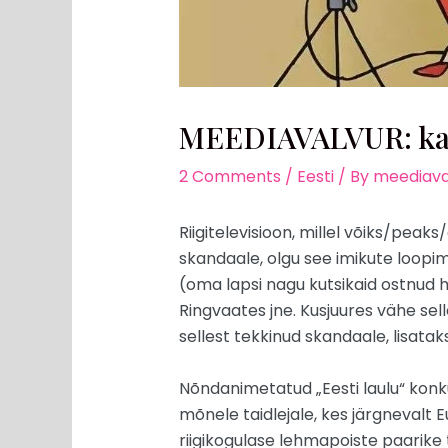
MEEDIAVALVUR: kas 
2 Comments
/
Eesti
/ By
meediava
Riigitelevisioon, millel võiks/peak
skandaale, olgu see imikute loopim
(oma lapsi nagu kutsikaid ostnud
Ringvaates jne. Kusjuures vähe sel
sellest tekkinud skandaale, lisataks
Nõndanimetatud „Eesti laulu“ konku
mõnele taidlejale, kes järgnevalt E
riigikogulase lehmapoiste paarike t