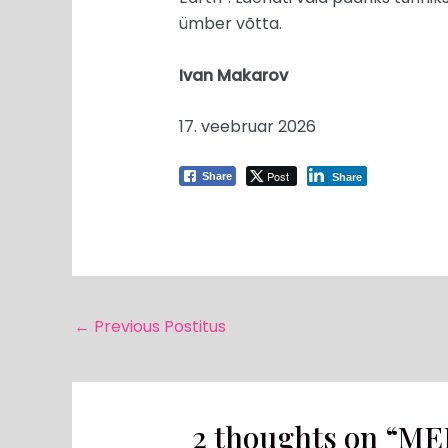
ümber võtta.
Ivan Makarov
17. veebruar 2026
Post
Share
Share
←
Previous Postitus
2 thoughts on “ME