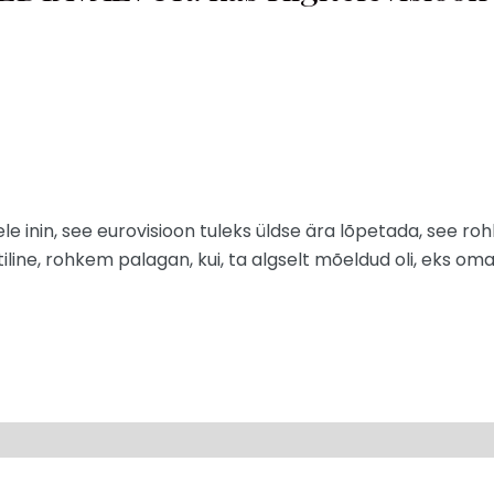
eele inin, see eurovisioon tuleks üldse ära lõpetada, see r
iitiline, rohkem palagan, kui, ta algselt mõeldud oli, eks 