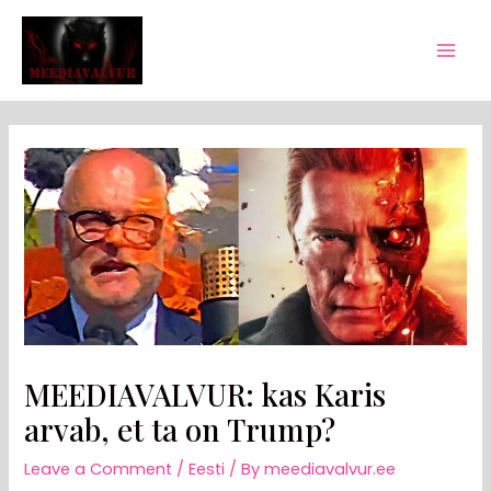
Skip
Post
Mai
to
navigation
Men
content
MEEDIAVALVUR: kas Karis
arvab, et ta on Trump?
Leave a Comment
/
Eesti
/ By
meediavalvur.ee