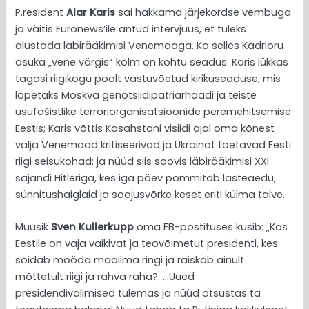
P.resident
Alar Karis
sai hakkama järjekordse vembuga
ja väitis Euronews’ile antud intervjuus, et tuleks
alustada läbirääkimisi Venemaaga. Ka selles Kadrioru
asuka „vene värgis“ kolm on kohtu seadus: Karis lükkas
tagasi riigikogu poolt vastuvõetud kirikuseaduse, mis
lõpetaks Moskva genotsiidipatriarhaadi ja teiste
usufašistlike terroriorganisatsioonide peremehitsemise
Eestis; Karis võttis Kasahstani visiidi ajal oma kõnest
välja Venemaad kritiseerivad ja Ukrainat toetavad Eesti
riigi seisukohad; ja nüüd siis soovis läbirääkimisi XXI
sajandi Hitleriga, kes iga päev pommitab lasteaedu,
sünnitushaiglaid ja soojusvõrke keset eriti külma talve.
Muusik
Sven Kullerkupp
oma FB-postituses küsib: „Kas
Eestile on vaja vaikivat ja teovõimetut presidenti, kes
sõidab mööda maailma ringi ja raiskab ainult
mõttetult riigi ja rahva raha?. …Uued
presidendivalimised tulemas ja nüüd otsustas ta