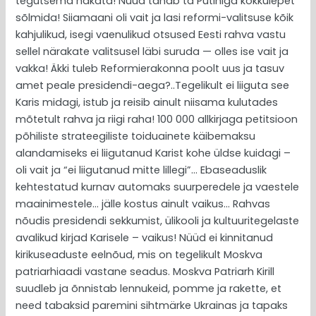
tegutsema hakata! Nüüd tahab ta Putiniga kokkulepet
sõlmida! Siiamaani oli vait ja lasi reformi-valitsuse kõik
kahjulikud, isegi vaenulikud otsused Eesti rahva vastu
sellel närakate valitsusel läbi suruda — olles ise vait ja
vakka! Äkki tuleb Reformierakonna poolt uus ja tasuv
amet peale presidendi-aega?..Tegelikult ei liiguta see
Karis midagi, istub ja reisib ainult niisama kulutades
mõtetult rahva ja riigi raha! 100 000 allkirjaga petitsioon
põhiliste strateegiliste toiduainete käibemaksu
alandamiseks ei liigutanud Karist kohe üldse kuidagi –
oli vait ja “ei liigutanud mitte lillegi”… Ebaseaduslik
kehtestatud kurnav automaks suurperedele ja vaestele
maainimestele… jälle kostus ainult vaikus… Rahvas
nõudis presidendi sekkumist, ülikooli ja kultuuritegelaste
avalikud kirjad Karisele – vaikus! Nüüd ei kinnitanud
kirikuseaduste eelnõud, mis on tegelikult Moskva
patriarhiaadi vastane seadus. Moskva Patriarh Kirill
suudleb ja õnnistab lennukeid, pomme ja rakette, et
need tabaksid paremini sihtmärke Ukrainas ja tapaks