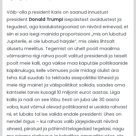
Võib-olla p.resident Karis on saanud innustust
president
Donald Trumpi
isepäistest avaldustest ja
tegudest, aga kaalukategooriad on niivõrd erinevad, et
siin ei saa isegi mainida proportsiooni „mis on lubatud
Jupiterile, ei ole lubatud härjale“, mis oleks lihtsalt
alusetu meelitus. Tegemist on ühelt poolt maailma
võimsaima riigi rahva poolt valitud presidendi ja teiselt
poolt meie kalli, aga väikse maa käputäie politikaanide
käpiknukuga, kelle võimuses pole midagi olulist ära
teha. Küll suudab ta tekitada sisepoliitilisi lõhesid ja
meie riigi mainet ja välispoliitikat solkida, saades oma
kantselei tarvis kusagil 10 miljonit eurot aastas. Liiga
kallis ja nadi on see lõbu. Eesti on juba üle 30 aasta
vaba, kuid võimul olevad politikaanid ei usalda rahvast
nii, et lubaks tal ise valida endale presidenti. Ühes on
nendel õigus – kui rahvas valib järjepidevalt niivõrd
ahneid, piiratuid ja põhimõttelagedaid tegelasi, nagu
me näeme riigikogus ja kohalikes omavalitsustes, siis