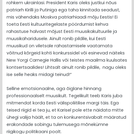
rohkem ukrainlasi. President Karis oleks justkui nõus
patriarh Kirilli ja Putiniga ega taha kinnitada seadust,
mis vähendaks Moskva patriarhiaadi mõju Eestis! Ei
toeta Eesti kultuuritegelaste pöördumist kehva
rahastuse halvast mõjust Eesti muusikakultuurile ja
muusikaharidusele. Ainult ronib pildile, kui Eesti
muusikud on viletsale rahastamisele vaatamata
võitnud kõrgeid kohti konkurssidel või esinevad näiteks
New Yorgi Carnegie Hallis või teistes maailma kuulsates
kontsertsaalides! Lihtsalt ainult ronib pildile, nagu oleks
ise selle heaks midagi teinud!“
Selline emotsionaalne, aga õiglane hinnang
professionaalselt muusikult. Tegelikult teeb Karis juba
mitmendat korda Eesti välispoliitilise margi täis. Ega
teised riigid ei tea ju, et Karisel pole ette näidata mitte
ühegi valija häält, et ta on konkurentsivabalt määratud
erakondade sobingu tulemusega mõnekümne
riigikogu politikaani poolt.