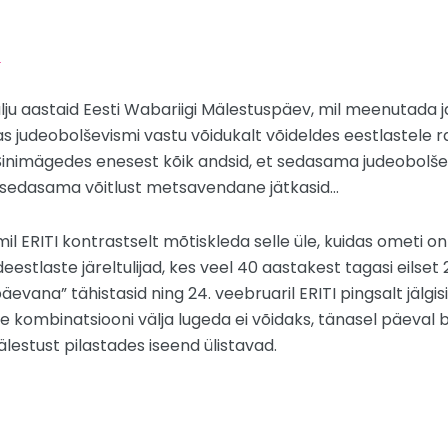
.
alju aastaid Eesti Wabariigi Mälestuspäev, mil meenutada
as judeobolševismi vastu võidukalt võideldes eestlastele rah
 Sinimägedes enesest kõik andsid, et sedasama judeobolševi
 sedasama võitlust metsavendane jätkasid…
il ERITI kontrastselt mõtiskleda selle üle, kuidas ometi o
estlaste järeltulijad, kes veel 40 aastakest tagasi eilset 2
evana” tähistasid ning 24. veebruaril ERITI pingsalt jälgis
 kombinatsiooni välja lugeda ei võidaks, tänasel päeval brüs
lestust pilastades iseend ülistavad.