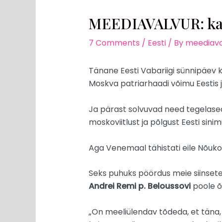
MEEDIAVALVUR: ka ä
7 Comments
/
Eesti
/ By
meediava
Tänane Eesti Vabariigi sünnipäev k
Moskva patriarhaadi võimu Eestis j
Ja pärast solvuvad need tegelased 
moskoviitlust ja põlgust Eesti sinim
Aga Venemaal tähistati eile Nõuk
Seks puhuks pöördus meie siinsete
Andrei Remi p. Beloussovi
poole õn
„On meeliülendav tõdeda, et täna,