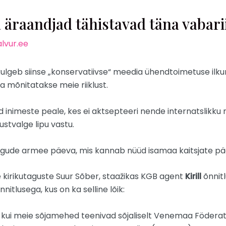
raandjad tähistavad täna vabari
lvur.ee
ulgeb siinse „konservatiivse“ meedia ühendtoimetuse ilkum
a mõnitatakse meie riiklust.
inimeste peale, kes ei aktsepteeri nende internatslikku re
ustvalge lipu vastu.
ogude armee päeva, mis kannab nüüd isamaa kaitsjate pä
 kirikutaguste Suur Sõber, staažikas KGB agent
Kirill
õnnit
nitlusega, kus on ka selline lõik:
 kui meie sõjamehed teenivad sõjaliselt Venemaa Föderatsi