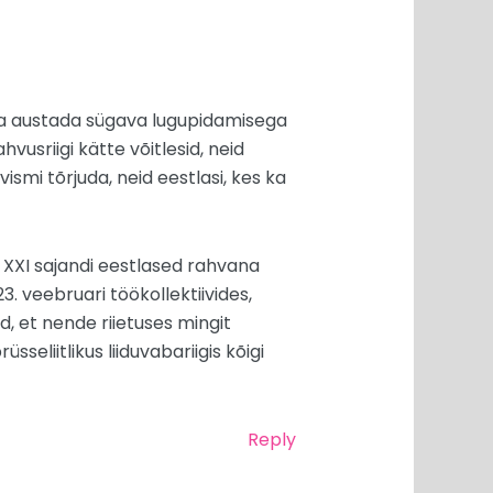
 ja austada sügava lugupidamisega
vusriigi kätte võitlesid, neid
smi tõrjuda, neid eestlasi, kes ka
n XXI sajandi eestlased rahvana
3. veebruari töökollektiivides,
id, et nende riietuses mingit
seliitlikus liiduvabariigis kõigi
Reply