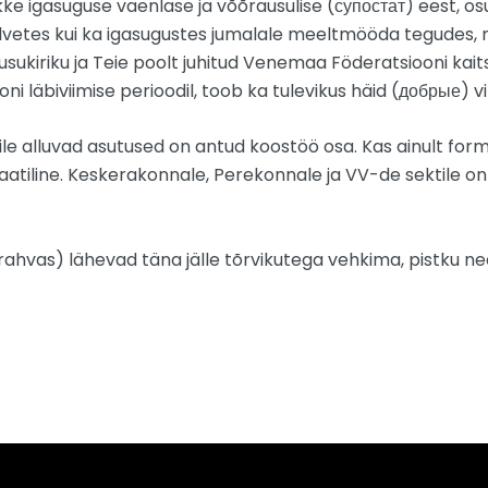
kke igasuguse vaenlase ja võõrausulise (супостат) eest, 
 palvetes kui ka igasugustes jumalale meeltmööda tegudes,
sukiriku ja Teie poolt juhitud Venemaa Föderatsiooni kai
ni läbiviimise perioodil, toob ka tulevikus häid (добрые) vil
e alluvad asutused on antud koostöö osa. Kas ainult formaal
aatiline. Keskerakonnale, Perekonnale ja VV-de sektile on
te rahvas) lähevad täna jälle tõrvikutega vehkima, pistku 