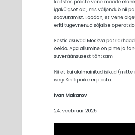
kaitstes põliste vene maade elani
igakülgset abi, mis väljendub nii
saavutamist. Loodan, et Vene õigeu
eriti tugevnenud sõjalise operatsioo
Eestis asuvad Moskva patriarhaadil
öelda. Aga allumine on pime ja fan
suveräänsusest tähtsam.
Nii et kui ülalmainitud isikud (mit
isegi Kirilli päike ei paista.
Ivan Makarov
24. veebruar 2025