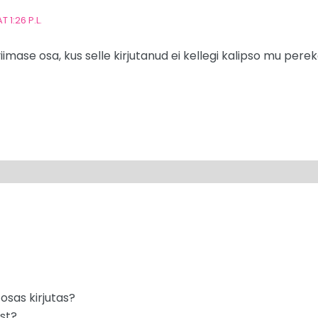
 1:26 P.L.
mase osa, kus selle kirjutanud ei kellegi kalipso mu perek
 osas kirjutas?
ust?