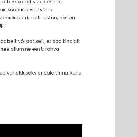
osutab meie rahvas nendele
 mis soodustavad võidu
tseministeeriumi koostöö, mis on
ju“.
selt või päriselt, et saa kindlalt
 see allumine eesti rahva
need vahelduseks endale sinna, kuhu