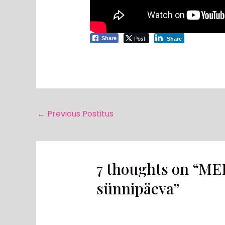
Post
Share
Share
←
Previous Postitus
7 thoughts on “MEE
sünnipäeva”