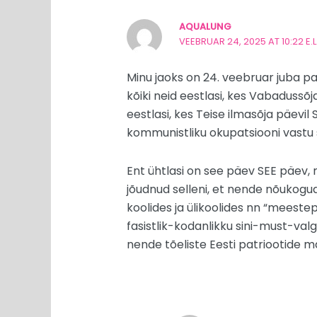
AQUALUNG
VEEBRUAR 24, 2025 AT 10:22 E.L
Minu jaoks on 24. veebruar juba p
kõiki neid eestlasi, kes Vabadussõj
eestlasi, kes Teise ilmasõja päevil
kommunistliku okupatsiooni vastu
Ent ühtlasi on see päev SEE päev, m
jõudnud selleni, et nende nõukogude
koolides ja ülikoolides nn “meestepä
fasistlik-kodanlikku sini-must-valge
nende tõeliste Eesti patriootide mä