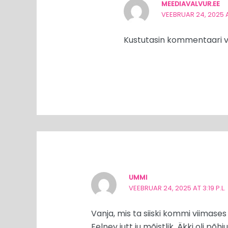
MEEDIAVALVUR.EE
VEEBRUAR 24, 2025 AT
Kustutasin kommentaari vii
UMMI
VEEBRUAR 24, 2025 AT 3:19 P.L.
Vanja, mis ta siiski kommi viimases
Eelnev jutt ju mõistlik. Äkki oli põhj