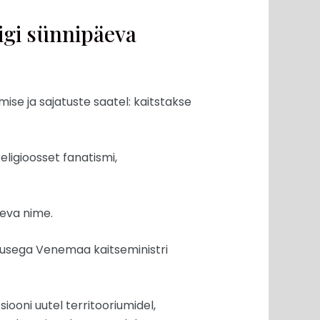
igi sünnipäeva
ise ja sajatuste saatel: kaitstakse
ligioosset fanatismi,
eva nime.
lusega Venemaa kaitseministri
ooni uutel territooriumidel,