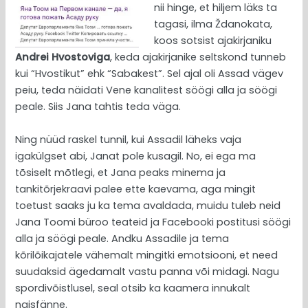
nii hinge, et hiljem läks ta
tagasi, ilma Ždanokata,
koos sotsist ajakirjaniku
Andrei Hvostoviga
, keda ajakirjanike seltskond tunneb
kui “Hvostikut” ehk “Sabakest”. Sel ajal oli Assad vägev
peiu, teda näidati Vene kanalitest söögi alla ja söögi
peale. Siis Jana tahtis teda väga.
Ning nüüd raskel tunnil, kui Assadil läheks vaja
igakülgset abi, Janat pole kusagil. No, ei ega ma
tõsiselt mõtlegi, et Jana peaks minema ja
tankitõrjekraavi palee ette kaevama, aga mingit
toetust saaks ju ka tema avaldada, muidu tuleb neid
Jana Toomi büroo teateid ja Facebooki postitusi söögi
alla ja söögi peale. Andku Assadile ja tema
kõrilõikajatele vähemalt mingitki emotsiooni, et need
suudaksid ägedamalt vastu panna või midagi. Nagu
spordivõistlusel, seal otsib ka kaamera innukalt
naisfänne.