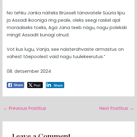
No tehku Janka näiteks Brüsseli tänavatele Süüria lipu
ja Assadi ikooniga ring peale, oleks seegi raskel ajal
moraalseks toeks, Aga Jana teeb nägu, nagu polekski
mingit Assadit kunagi olnud.
Vot kus lugu, Vanja, see naisterahvaste armastus on
vahest tõepoolest vaid nagu tuulekeerutus.“
08. detsember 2024
Post
Share
Share
←
Previous Postitus
Next Postitus
→
Leave a Comment