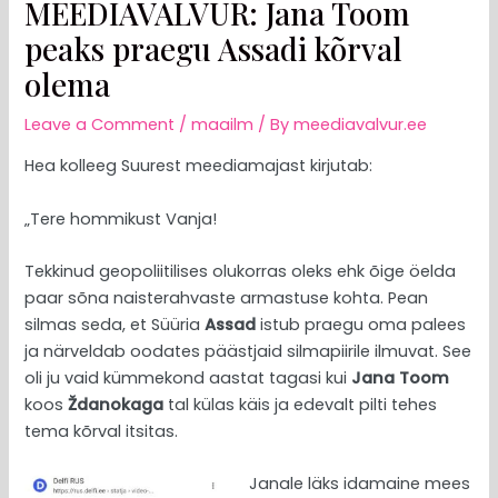
MEEDIAVALVUR: Jana Toom
peaks praegu Assadi kõrval
olema
Leave a Comment
/
maailm
/ By
meediavalvur.ee
Hea kolleeg Suurest meediamajast kirjutab:
„Tere hommikust Vanja!
Tekkinud geopoliitilises olukorras oleks ehk õige öelda
paar sõna naisterahvaste armastuse kohta. Pean
silmas seda, et Süüria
Assad
istub praegu oma palees
ja närveldab oodates päästjaid silmapiirile ilmuvat. See
oli ju vaid kümmekond aastat tagasi kui
Jana Toom
koos
Ždanokaga
tal külas käis ja edevalt pilti tehes
tema kõrval itsitas.
Janale läks idamaine mees