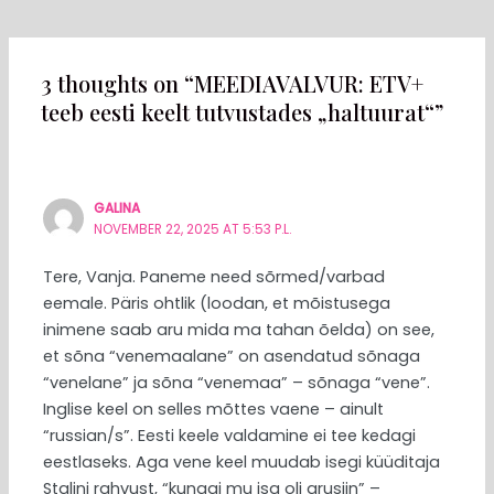
3 thoughts on “MEEDIAVALVUR: ETV+
teeb eesti keelt tutvustades „haltuurat“”
GALINA
NOVEMBER 22, 2025 AT 5:53 P.L.
Tere, Vanja. Paneme need sõrmed/varbad
eemale. Päris ohtlik (loodan, et mõistusega
inimene saab aru mida ma tahan õelda) on see,
et sõna “venemaalane” on asendatud sõnaga
“venelane” ja sõna “venemaa” – sõnaga “vene”.
Inglise keel on selles mõttes vaene – ainult
“russian/s”. Eesti keele valdamine ei tee kedagi
eestlaseks. Aga vene keel muudab isegi küüditaja
Stalini rahvust, “kunagi mu isa oli grusiin” –