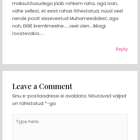
maksutõusudega jääb rohkem raha, aga Ivan,
vähe sellest, et eesti rahas lõhestatud, nüüd veel
nende poolt sisseveetud Muhameedidest, aga
noh, EKRE kremlimeelne……veel olen….ikkagi
roostevaba…..
Reply
Leave a Comment
Sinu e-postiaadressi ei avaldata.
Nõutavad väljad
on tähistatud
*
-ga
Type
here..