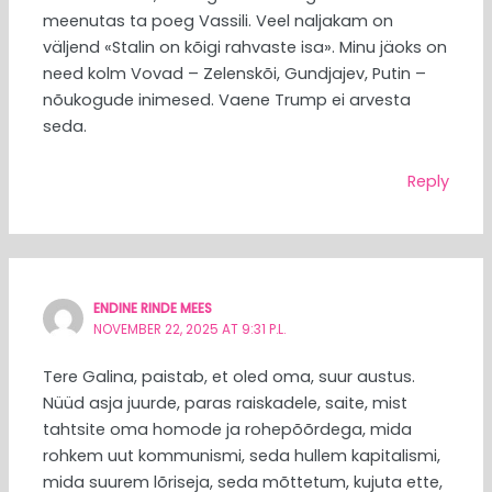
meenutas ta poeg Vassili. Veel naljakam on
väljend «Stalin on kõigi rahvaste isa». Minu jäoks on
need kolm Vovad – Zelenskõi, Gundjajev, Putin –
nõukogude inimesed. Vaene Trump ei arvesta
seda.
Reply
ENDINE RINDE MEES
NOVEMBER 22, 2025 AT 9:31 P.L.
Tere Galina, paistab, et oled oma, suur austus.
Nüüd asja juurde, paras raiskadele, saite, mist
tahtsite oma homode ja rohepõõrdega, mida
rohkem uut kommunismi, seda hullem kapitalismi,
mida suurem lõriseja, seda mõttetum, kujuta ette,