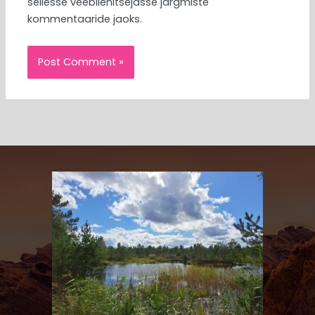
sellesse veebilehitsejasse järgmiste
kommentaaride jaoks.