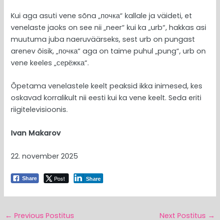
Kui aga asuti vene sõna „почка“ kallale ja väideti, et
venelaste jaoks on see nii „neer“ kui ka „urb“, hakkas asi
muutuma juba naeruväärseks, sest urb on pungast
arenev õisik, „почка“ aga on taime puhul „pung“, urb on
vene keeles „серёжка“.
Õpetama venelastele keelt peaksid ikka inimesed, kes
oskavad korralikult nii eesti kui ka vene keelt. Seda eriti
riigitelevisioonis.
Ivan Makarov
22. november 2025
Post
Share
Share
←
Previous Postitus
Next Postitus
→