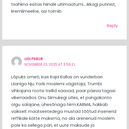
tsahkna esitas hiinale ultimaatumi….ikkagi putinist,
kremlimeelne, asi toimib.
Reply
LIGI PIHKUR
NOVEMBER 23, 2025 AT 3:56 E.L.
Lõpuks ometi, kuis Kaja Kallas on vunderbari
Liianiga Nju Yorki moslemi vägistaja, Trumbi
vihkajana rootsi trellid saavad, paar päeva tagasi
vikerraadios Onu Siimukegi ütles, et pangakonto
olgu salajane, ühesõnaga hirm.KARMA, hakkab
vaikselt maatseetedega mustad tõõtud insenerid
reffikale kätte maksma, no ala arenenud moslem
pole ka sellega päri, et uute maksude ja