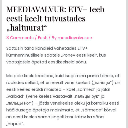
MEEDIAVALVUR: ETV+ teeb
eesti keelt tutvustades
„haltuurat“
3 Comments
/
Eesti
/ By
meediavalvur.ee
Sattusin täna kanaleid vahetades ETV+
kümneminutilisele saatele „Põnev eesti keel“, kus
vaatajatele õpetati eestikeelseid sõnu.
Ma pole keeleteadlane, kuid isegi mina panin tähele, et
rääkides sellest, et erinevalt vene keelest („пальцы“) on
eesti keeles eraldi mõisted – käel „sõrmed“ ja jalal
„varbad“ (vene keeles vastavalt „пальцы рук“ ja
„пальцы ног“) – jättis venekeelse oleku ja korraliku eesti
hääldusega õpetaja mainimata, et „sõrmede“ kõrval
on eesti keeles sama sageli kasutatav ka sõna
„näpud“.