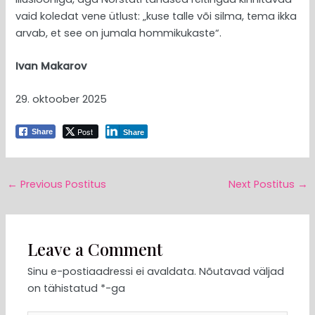
vaid koledat vene ütlust: „kuse talle või silma, tema ikka
arvab, et see on jumala hommikukaste“.
Ivan Makarov
29. oktoober 2025
Post
Share
Share
←
Previous Postitus
Next Postitus
→
Leave a Comment
Sinu e-postiaadressi ei avaldata.
Nõutavad väljad
on tähistatud
*
-ga