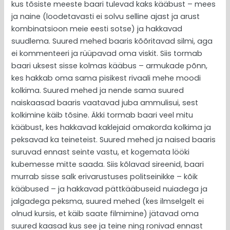
kus tõsiste meeste baari tulevad kaks kääbust – mees
ja naine (loodetavasti ei solvu selline ajast ja arust
kombinatsioon meie eesti sotse) ja hakkavad
suudlema. Suured mehed baaris kõõritavad silmi, aga
ei kommenteeri ja rüüpavad oma viskit. Siis tormab
baari uksest sisse kolmas kääbus – armukade põnn,
kes hakkab oma sama pisikest rivaali mehe moodi
kolkima. Suured mehed ja nende sama suured
naiskaasad baaris vaatavad juba ammulisui, sest
kolkimine käib tõsine. Äkki tormab baari veel mitu
kääbust, kes hakkavad kaklejaid omakorda kolkima ja
peksavad ka teineteist. Suured mehed ja naised baaris
suruvad ennast seinte vastu, et kogemata lööki
kubemesse mitte saada. Siis kõlavad sireenid, baari
murrab sisse salk erivarustuses politseinikke – kõik
kääbused – ja hakkavad pättkääbuseid nuiadega ja
jalgadega peksma, suured mehed (kes ilmselgelt ei
olnud kursis, et käib saate filmimine) jätavad oma
suured kaasad kus see ja teine ning ronivad ennast