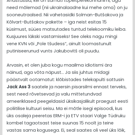
Anastassia, kel on samuti topeltperekonnanimi, aga
need mõlemad (nii ukrainalaadne kui mehe oma) on ju
sooneutraalsed. Nii vahetasidki Solman-Butšakova ja
Kõlvart-Butšakov pakette – iga neist esitas 15
küsimust, süües matsutades tuntud telekoomiku leiba.
Kusjuures läkski vastamiseks! See oleks nagu mingi
vene KVN või „Pole tšudess“, ainult loomastunult
putiniseerunud vunts Jakubovitš oli puudu.
Arvasin, et olen juba kogu maailma idiotismi ära
näinud, aga võta näpust… Ja siis juhtus midagi
päästvalt ootamatut: klõbistades telekapulti sattusin
Jack Ass 3
saatele ja naersin pisarsilmi ennast terveks,
sest need rõvetsevad ja valu mittetundvad
ameeriklased peegeldasid üksikasjalikult praegust eesti
poliitilise kultuuri seisu. Ma ei mõtle isegi episoodi, kus
üks osaleja peeretas ERM-i ja ETV staari Valge Tüdruku
kombel tagaotsast teise suunas 15 noolt ja teine
vastas sama kogusega. Ei, seal saates oli veel üks lõik,