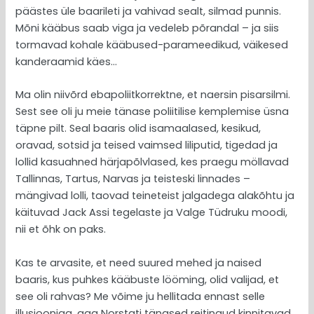
päästes üle baarileti ja vahivad sealt, silmad punnis.
Mõni kääbus saab viga ja vedeleb põrandal – ja siis
tormavad kohale kääbused-parameedikud, väikesed
kanderaamid käes…
Ma olin niivõrd ebapoliitkorrektne, et naersin pisarsilmi.
Sest see oli ju meie tänase poliitilise kemplemise üsna
täpne pilt. Seal baaris olid isamaalased, kesikud,
oravad, sotsid ja teised vaimsed liliputid, tigedad ja
lollid kasuahned härjapõlvlased, kes praegu möllavad
Tallinnas, Tartus, Narvas ja teisteski linnades –
mängivad lolli, taovad teineteist jalgadega alakõhtu ja
käituvad Jack Assi tegelaste ja Valge Tüdruku moodi,
nii et õhk on paks.
Kas te arvasite, et need suured mehed ja naised
baaris, kus puhkes kääbuste lööming, olid valijad, et
see oli rahvas? Me võime ju hellitada ennast selle
illusiooniga, aga Norstati tänased reitingud kinnitavad