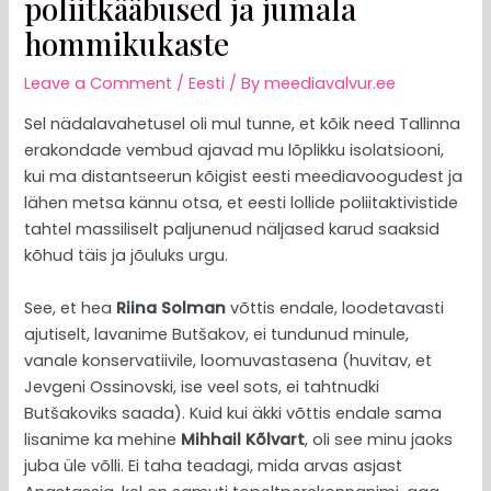
poliitkääbused ja jumala
hommikukaste
Leave a Comment
/
Eesti
/ By
meediavalvur.ee
Sel nädalavahetusel oli mul tunne, et kõik need Tallinna
erakondade vembud ajavad mu lõplikku isolatsiooni,
kui ma distantseerun kõigist eesti meediavoogudest ja
lähen metsa kännu otsa, et eesti lollide poliitaktivistide
tahtel massiliselt paljunenud näljased karud saaksid
kõhud täis ja jõuluks urgu.
See, et hea
Riina Solman
võttis endale, loodetavasti
ajutiselt, lavanime Butšakov, ei tundunud minule,
vanale konservatiivile, loomuvastasena (huvitav, et
Jevgeni Ossinovski, ise veel sots, ei tahtnudki
Butšakoviks saada). Kuid kui äkki võttis endale sama
lisanime ka mehine
Mihhail Kõlvart
, oli see minu jaoks
juba üle võlli. Ei taha teadagi, mida arvas asjast