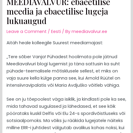
MEEDIAVALVUR: ebaeetilise
meedia ja ebaeetilise lugeja
lukuaugud
Leave a Comment
/
Eesti
/ By
meediavalvur.ee
Aitäh heale kolleegile Suurest meediamajast:
„Tere sõber Vanja! Pühadest hoolimata pole jätnud
Meediavalvuri blogi lugemist ja täna sattusin ka suht
pühade-teemalisele mõtisklusele sellest, et miks on
vaja suure kella külge panna see, kui Arnold Rüütel on
intensiivravipalatis või Maria Avdjuško võitleb vähiga.
See on ju tõepoolest väga isiklik, ja kindlasti pole ka see,
mida tahavad sugulased ja lähedased, et see kõik
pöörataks kuskil Delfis või Elu 24-s spordivõistluseks või
sotsiaalpornoks. Ma võiks ju rääkida lugejatele näiteks
milline ERR-i juhtidest välgutab avalikus kohas noksi, kui