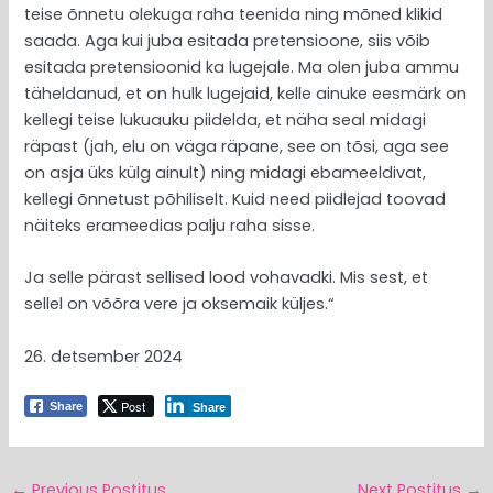
teise õnnetu olekuga raha teenida ning mõned klikid
saada. Aga kui juba esitada pretensioone, siis võib
esitada pretensioonid ka lugejale. Ma olen juba ammu
täheldanud, et on hulk lugejaid, kelle ainuke eesmärk on
kellegi teise lukuauku piidelda, et näha seal midagi
räpast (jah, elu on väga räpane, see on tõsi, aga see
on asja üks külg ainult) ning midagi ebameeldivat,
kellegi õnnetust põhiliselt. Kuid need piidlejad toovad
näiteks erameedias palju raha sisse.
Ja selle pärast sellised lood vohavadki. Mis sest, et
sellel on võõra vere ja oksemaik küljes.“
26. detsember 2024
Post
Share
Share
←
Previous Postitus
Next Postitus
→