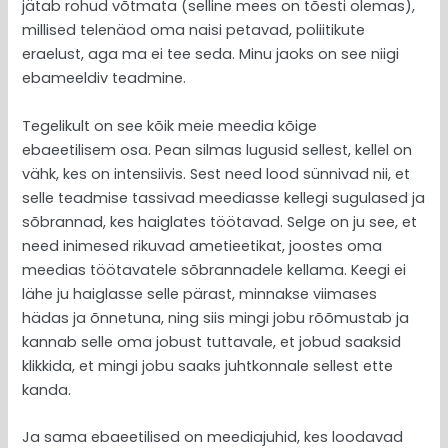
jätab rohud võtmata (selline mees on tõesti olemas),
millised telenäod oma naisi petavad, poliitikute
eraelust, aga ma ei tee seda. Minu jaoks on see niigi
ebameeldiv teadmine.
Tegelikult on see kõik meie meedia kõige
ebaeetilisem osa. Pean silmas lugusid sellest, kellel on
vähk, kes on intensiivis. Sest need lood sünnivad nii, et
selle teadmise tassivad meediasse kellegi sugulased ja
sõbrannad, kes haiglates töötavad. Selge on ju see, et
need inimesed rikuvad ametieetikat, joostes oma
meedias töötavatele sõbrannadele kellama. Keegi ei
lähe ju haiglasse selle pärast, minnakse viimases
hädas ja õnnetuna, ning siis mingi jobu rõõmustab ja
kannab selle oma jobust tuttavale, et jobud saaksid
klikkida, et mingi jobu saaks juhtkonnale sellest ette
kanda.
Ja sama ebaeetilised on meediajuhid, kes loodavad