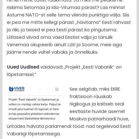
nimel mitte, Lätist rääkimata. Ja miks me peaksime
riskima Setomaa ja Ida-Virumaa pärast? Las minna!
Astume NATO-st selle tema viienda punktiga välja. Siis
ei pea me mitte kellegi pärast „hävitama“ Eesti rahvast
ja riiki, ja teised ei pea Eesti pärast ka pingutama.
Liitlased viivad oma väed Eestist välja ja tänulik
Venemaa okupeerib ainult Läti ja Soome, meie aga
jääme nende vahel vabaks ja õnnelikuks.
Uued Uudised
väidavad
:
„Projekt „Eesti Vabariik“ on
lõpetamisel.“
See selgitab, miks EKRE
fraktsioon räuskab
riigikogus ja kaitseb seal
eestlaste huvide asemel
Moskva patriarhaadi huve,
üritades halvata parlamendi tööd: nad tegelevad Eesti
Vabariigi lõpetamisega.