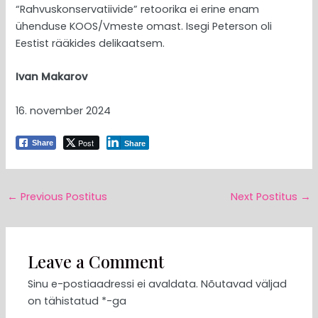
“Rahvuskonservatiivide” retoorika ei erine enam
ühenduse KOOS/Vmeste omast. Isegi Peterson oli
Eestist rääkides delikaatsem.
Ivan Makarov
16. november 2024
Post
Share
Share
←
Previous Postitus
Next Postitus
→
Leave a Comment
Sinu e-postiaadressi ei avaldata.
Nõutavad väljad
on tähistatud
*
-ga