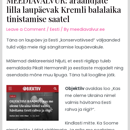
MEEDIAVALVUR: äraandjate
lilla laupäevak Kremli balalaika
tinistamise saatel
Leave a Comment
/
Eesti
/ By
meediavalvur.ee
Täna on laupäev ja Eesti „konservatiivsed“ väljaanded
tulid välja meie riigi sängitamise laupäevakule.
Mõlemad deklareerisid hiljuti, et eesti riigilipp tuleb
eemaldada Pikalt Hermannilt ja eestlaste majadelt ning
asendada mõne muu lipuga. Täna tuli loogiline jätk.
Objektiiv
avaldas loo „Kas
me oleme Ukraina nimel
valmis hävitama Eesti
rahva ja riigi?“.
Kindlasti mitte. Ka Soome