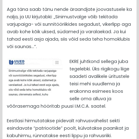
Aga täna saab tänu nende äraandjate joovastusele ka
nalja, ja UU kirjutabki: „Sinimustvalge võib tekitada
varjupaiga- või sunnitööriikides segadust, vikerlipp aga
avab kohe kõik uksed, südamed ja varalaekad. Ja kui
tahad eesti asja ajada, siis võid seda teha homoklubis
või saunas…“.
EKRE juhtkond sellega juba
tegelebki. Üks riigikogu liige
saadeti avalikele üritustele
teisi mehi suudlema ja
erakonna esimees koos
selle oma alluva ja
võõrasemaga hööritab puusi I.M.C.A. saatel.
Eestlasi hirmutatakse pidevalt rahvusvahelist sekti
esindavate “patriootide” poolt, külvatakse paanikat ja
kabuhirmu, rünnatakse eesti lippu ja rahvusriiki.