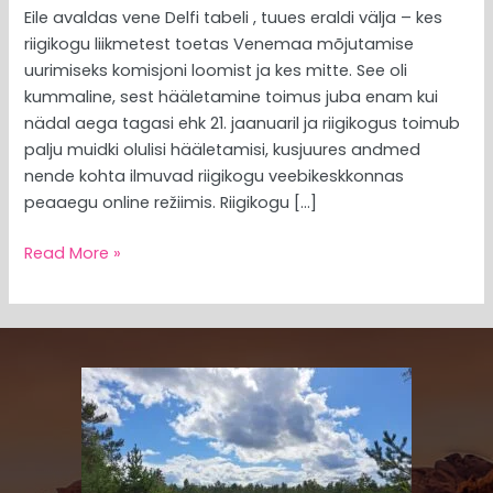
Eile avaldas vene Delfi tabeli , tuues eraldi välja – kes
riigikogu liikmetest toetas Venemaa mõjutamise
uurimiseks komisjoni loomist ja kes mitte. See oli
kummaline, sest hääletamine toimus juba enam kui
nädal aega tagasi ehk 21. jaanuaril ja riigikogus toimub
palju muidki olulisi hääletamisi, kusjuures andmed
nende kohta ilmuvad riigikogu veebikeskkonnas
peaaegu online režiimis. Riigikogu […]
Read More »