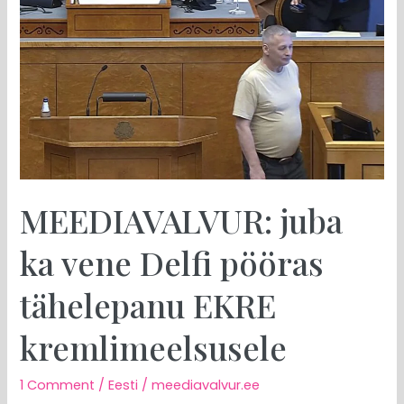
pööras
tähelepanu
EKRE
kremlimeelsusele
MEEDIAVALVUR: juba
ka vene Delfi pööras
tähelepanu EKRE
kremlimeelsusele
1 Comment
/
Eesti
/
meediavalvur.ee