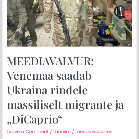
massiliselt
migrante
ja
„DiCaprio“
MEEDIAVALVUR:
Venemaa saadab
Ukraina rindele
massiliselt migrante ja
„DiCaprio“
Leave a Comment
/
maailm
/
meediavalvur.ee