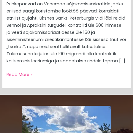
Puhkepäevad on Venemaa sõjakomissariaatide jaoks
erilised saagi koristamise lööktöö päevad: korraldati
etnilist ajujahti. Üksnes Sankt-Peterburgis viidi läbi reidid
Sennoi ja Apraksini turgudel, kontrolliti üle 600 inimese
ja veeti sõjakomissariaatidesse üle 150 ja
siseministeeriumi arestikambritesse 139 sissesõitnut või
„tšurkat“, nagu neid seal hellitavalt kutsutakse.
Tulemusena kirjutas üle 100 migrandi alla kontraktile
kaitseministeeriumiga ja saadetakse rindele tapma […]
Read More »