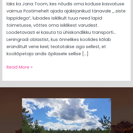
läks ka Jana Toom, kes nõudis oma koduse kasvatuse
vaimus Postimehelt ajada ajakirjanikud tänavale „..siste
lappidega“, lubades isiklikult tuua need lapid
toimetusse, võttes oma isiklikest varudest.
Loodetavasti ei kasuta ta ühiskondlikku transporti…
Leningradi oblastist, kus õnnelikes koolides kõlab
eranditult vene keel, teatatakse aga sellest, et
kooliõpetaja andis õpilasele sellise […]
Read More »