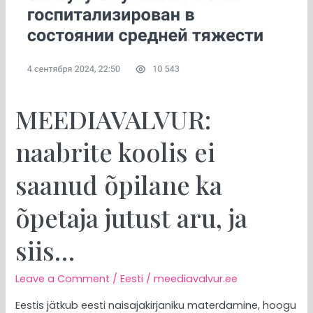
õpetaja
jutust
aru,
ja
siis…
MEEDIAVALVUR:
naabrite koolis ei
saanud õpilane ka
õpetaja jutust aru, ja
siis…
Leave a Comment
/
Eesti
/
meediavalvur.ee
Eestis jätkub eesti naisajakirjaniku materdamine, hoogu