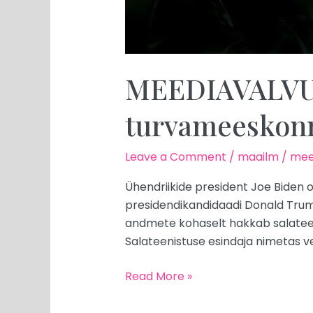
MEEDIAVALVUR:
turvameeskon
Leave a Comment
/
maailm
/
mee
Ühendriikide president Joe Biden o
presidendikandidaadi Donald Trump
andmete kohaselt hakkab salateeni
Salateenistuse esindaja nimetas v
Read More »