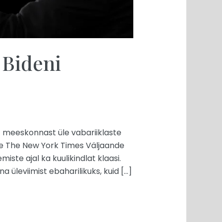
Bideni
st meeskonnast üle vabariiklaste
ele The New York Times Väljaande
te ajal ka kuulikindlat klaasi.
üleviimist ebaharilikuks, kuid […]