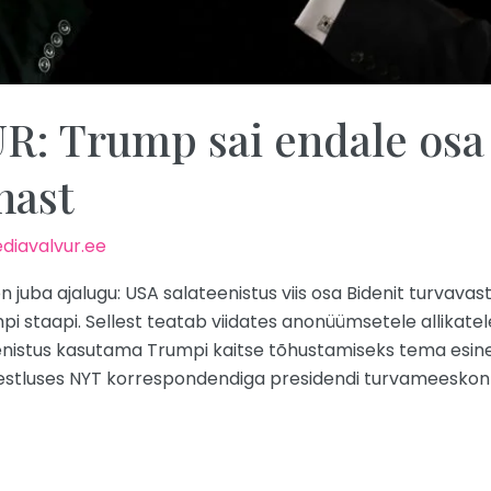
 Trump sai endale osa 
nast
diavalvur.ee
n juba ajalugu: USA salateenistus viis osa Bidenit turvava
i staapi. Sellest teatab viidates anonüümsetele allikat
stus kasutama Trumpi kaitse tõhustamiseks tema esinemis
estluses NYT korrespondendiga presidendi turvameeskonna 