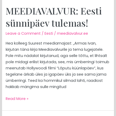
MEEDIAVALVUR: Eesti
sünnipäev tulemas!
Leave a Comment
/
Eesti
/
meediavalvur.ee
Hea kolleeg Suurest meediamajast: „Armas Ivan,
kirjutan täna kirja Meediavalvurile ja tema lugejatele.
Pole mitu nädalat kirjutanud, aga selle tõttu, et lihtsalt
pole midagi erilist kirjutada, see, mis ümberringi toimub
meenutab Hollywoodi filmi “Lõputu küünlapäev”, kus
tegelane ärkab üles ja igapäev üks ja see sama jama
ümberringi. Teed ka hommikul silmad lahti, raadiost
hakkab mängima sulle mingitud
Read More »