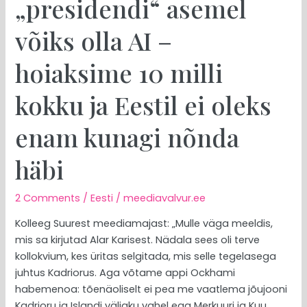
„presidendi“ asemel
nõnda
häbi
võiks olla AI –
hoiaksime 10 milli
kokku ja Eestil ei oleks
enam kunagi nõnda
häbi
2 Comments
/
Eesti
/
meediavalvur.ee
Kolleeg Suurest meediamajast: „Mulle väga meeldis,
mis sa kirjutad Alar Karisest. Nädala sees oli terve
kollokvium, kes üritas selgitada, mis selle tegelasega
juhtus Kadriorus. Aga võtame appi Ockhami
habemenoa: tõenäoliselt ei pea me vaatlema jõujooni
Kadrioru ja Islandi väljaku vahel ega Merkuuri ja Kuu