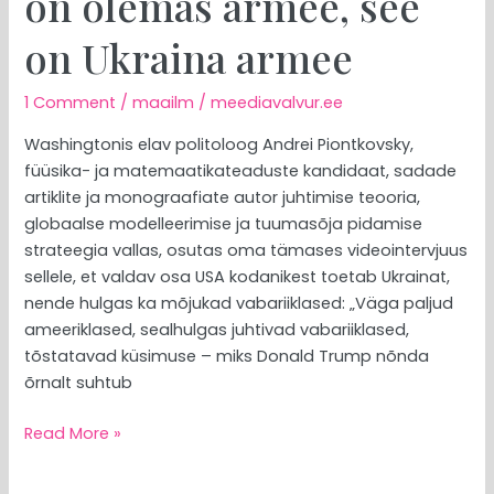
on olemas armee, see
on Ukraina armee
1 Comment
/
maailm
/
meediavalvur.ee
Washingtonis elav politoloog Andrei Piontkovsky,
füüsika- ja matemaatikateaduste kandidaat, sadade
artiklite ja monograafiate autor juhtimise teooria,
globaalse modelleerimise ja tuumasõja pidamise
strateegia vallas, osutas oma tämases videointervjuus
sellele, et valdav osa USA kodanikest toetab Ukrainat,
nende hulgas ka mõjukad vabariiklased: „Väga paljud
ameeriklased, sealhulgas juhtivad vabariiklased,
tõstatavad küsimuse – miks Donald Trump nõnda
õrnalt suhtub
Read More »