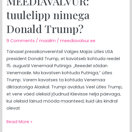
MEEDIAVALVUR:
tuulelipp nimega
Donald Trump?
9 Comments
/
maailm
/
meediavalvur.ee
Tänasel pressikonverentsil Valges Majas ütles USA
president Donald Trump, et kavatseb kohtuda reedel
15. augustil Venemaal Putiniga. „Reeedel sõidan
Venemaale. Ma kavatsen kohtuda Putiniga,“ ütles
Trump. Varem kavatses ta kohtuda Venemaa
diktaatoriga Alaskal. Trumpi avaldus Veel ütles Trump,
et vene väed oleksid jõudnud Kiievisse nelja päevaga,
kui oleksid läinud mööda maanteed, kuid üks kindral
olevat
Read More »