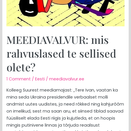
MEEDIAVALVUR: mis
rahvuslased te sellised
olete?
1 Comment
/
Eesti
/
meediavalvur.ee
Kolleeg Suurest meediamajast: „Tere Ivan, vaatan ka
mina seda Ukraina presidendile verbaalset molli
andmist uutes uudistes, ja need rõkked ning kahjurõõm
on imelikud, sest ma saan aru, et siinsed tiblad saavad
füüsiliselt elada Eesti riigis ja kujutleda, et on hoopis
mingis putinivene linnas ja tõrjuda reaalsust