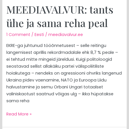
MEEDIAVALVUR: tants
ühe ja sama reha peal
1 Comment
/
Eesti
/
meediavalvur.ee
EKRE-ga juhtunud tööõnnetusest – selle reitingu
langemisest aprillis rekordmadalale ehk 8,7 % peale –
ei tehtud mitte mingeid järeldusi. Kuigi politoloogid
seostavad sellist allakäiku partei välispoliitiliste
hoiakutega – nendeks on agressiooni ohvriks langenud
Ukraina pidev vaenamine, NATO ja Euroopa Liidu
halvustamine ja semu Orbani Ungari totaalset
valiniskaotust saatnud võigas ulg – ikka hüpatakse
sama reha
Read More »