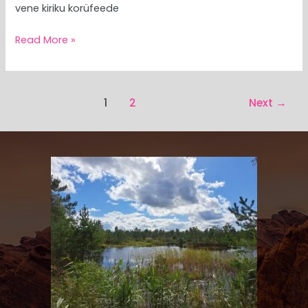
vene kiriku korüfeede
Read More »
1
2
Next
→