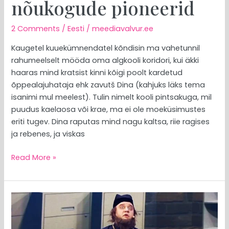
nõukogude pioneerid
2 Comments
/
Eesti
/
meediavalvur.ee
Kaugetel kuuekümnendatel kõndisin ma vahetunnil
rahumeelselt mööda oma algkooli koridori, kui äkki
haaras mind kratsist kinni kõigi poolt kardetud
õppealajuhataja ehk zavutš Dina (kahjuks läks tema
isanimi mul meelest). Tulin nimelt kooli pintsakuga, mil
puudus kaelaosa või krae, ma ei ole moeküsimustes
eriti tugev. Dina raputas mind nagu kaltsa, riie ragises
ja rebenes, ja viskas
Read More »
MEEDIAVALVUR:
klerikaalide
anekdoodid