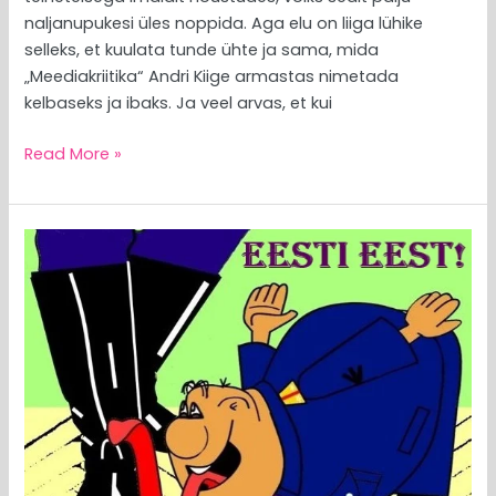
naljanupukesi üles noppida. Aga elu on liiga lühike
selleks, et kuulata tunde ühte ja sama, mida
„Meediakriitika“ Andri Kiige armastas nimetada
kelbaseks ja ibaks. Ja veel arvas, et kui
Read More »
MEEDIAVALVUR:
mis
rahvuslased
te
sellised
olete?