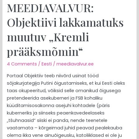
MEEDIAVALVUR:
MEEDIAVALVUR:
Objektiivi
Objektiivi lakkamatuks
lakkamatuks
muutuv
muutuv „Kremli
„Kremli
prääksmõmin“
prääksmõmin“
4 Comments
/
Eesti
/
meediavalvur.ee
Portaal Objektiiv teeb niivõrd usinat tööd
sõjakurjategija Putini õigustamiseks, et kui Eesti oleks
taas okupeeritud, võiksid selle omanikud õigusega
pretendeerida asekuberneri ja FSB kohaliku
küüditamisosakonna asejuhi kohtadele (päris
kuberneriks ja siinseks peaenkavedeelaseks
„tšuhnaasid“ siiski ei panda, nende teenetele
vaatamata – kõrgeimad juhid peavad pealekauba
olema ikka vene ainuõigeusku, katoliiklased ei ole ju