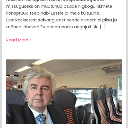
missuguseks on muutunud osade riigikogu liikmete
kõnepruuk, teeb häbi Eestile ja meie kultuurile.
Eestikeelsetest solvangutest nendele enam ei piisa ja
mõned lähevad EV parlamendis aegajalt üle […]
Read More »
MEEDIAVALVUR:
tants
ühe
ja
sama
reha
peal