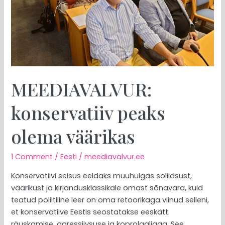
MEEDIAVALVUR:
konservatiiv peaks
olema väärikas
1 Comment
/
Eesti
/
meediavalvur.ee
Konservatiivi seisus eeldaks muuhulgas soliidsust,
väärikust ja kirjandusklassikale omast sõnavara, kuid
teatud poliitiline leer on oma retoorikaga viinud selleni,
et konservatiive Eestis seostatakse eeskätt
räuskamise, agressiivsuse ja koprolaaliaga. See,