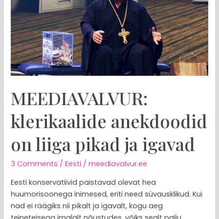
on
liiga
pikad
ja
igavad
MEEDIAVALVUR:
klerikaalide anekdoodid
on liiga pikad ja igavad
3 Comments
/
Eesti
/
meediavalvur.ee
Eesti konservatiivid paistavad olevat hea
huumorisoonega inimesed, eriti need süvausklikud. Kui
nad ei räägiks nii pikalt ja igavalt, kogu aeg
teineteisega imalalt nõustudes, võiks sealt palju