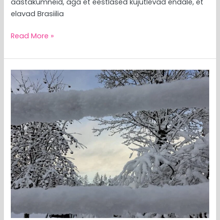
aastakümneid, aga et eestlased kujutlevad endale, et
elavad Brasiilia
Read More »
MEEDIAVALVUR:
Eesti
sünnipäev
tulemas!