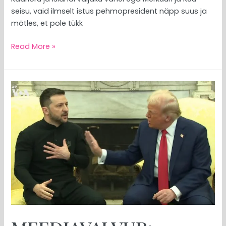
seisu, vaid ilmselt istus pehmopresident näpp suus ja
mõtles, et pole tükk
Read More »
MEEDIAVALVUR:
tuulelipp
nimega
Donald
Trump?