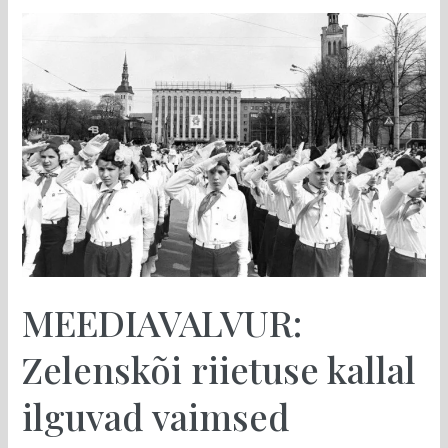
MEEDIAVALVUR:
Zelenskõi
riietuse
kallal
ilguvad
vaimsed
nõukogude
pioneerid
MEEDIAVALVUR:
Zelenskõi riietuse kallal
ilguvad vaimsed