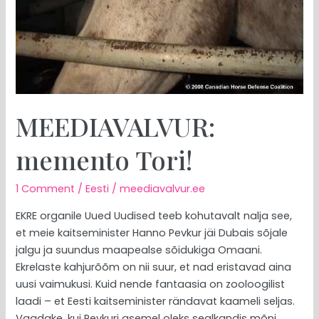
MEEDIAVALVUR:
memento Tori!
1 Comment
/
Eesti
/
meediavalvur.ee
EKRE organile Uued Uudised teeb kohutavalt nalja see,
et meie kaitseminister Hanno Pevkur jäi Dubais sõjale
jalgu ja suundus maapealse sõidukiga Omaani.
Ekrelaste kahjurõõm on nii suur, et nad eristavad aina
uusi vaimukusi. Kuid nende fantaasia on zooloogilist
laadi – et Eesti kaitseminister rändavat kaameli seljas.
Vaadake, kui Pevkuri asemel oleks sealkandis mõni