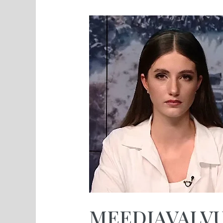
MEEDIAVALVUR:
Orban
kui
meie
ersatsrahvuslaste
madaluse
peegel
MEEDIAVALVUR: