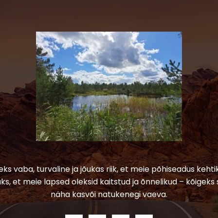
leks vaba, turvaline ja jõukas riik, et meie põhiseadus kehtik
ks, et meie lapsed oleksid kaitstud ja õnnelikud – kõigeks 
näha kasvõi natukenegi vaeva.