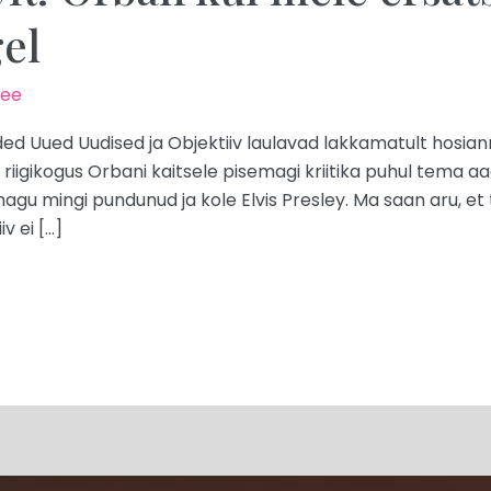
el
.ee
ded Uued Uudised ja Objektiiv laulavad lakkamatult hosian
riigikogus Orbani kaitsele pisemagi kriitika puhul tema aa
gu mingi pundunud ja kole Elvis Presley. Ma saan aru, et
v ei […]