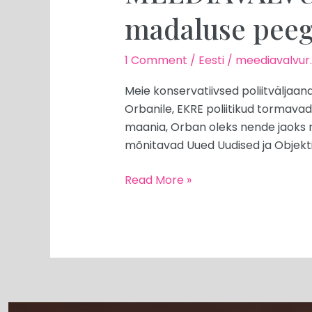
madaluse peeg
1 Comment
/
Eesti
/
meediavalvur
Meie konservatiivsed poliitväljaan
Orbanile, EKRE poliitikud tormavad 
maania, Orban oleks nende jaoks na
mõnitavad Uued Uudised ja Objektii
Read More »