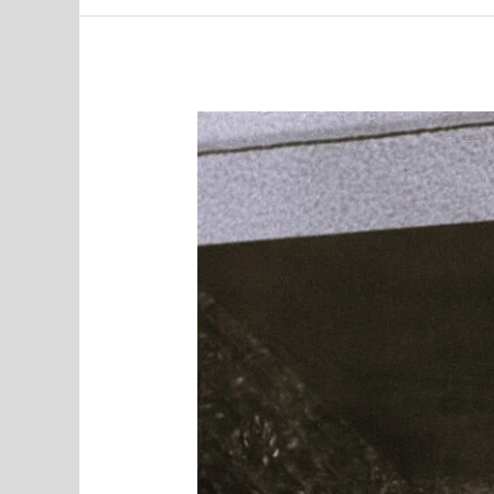
Jaanus
Nõgisto
70,
elagu
Eesti!