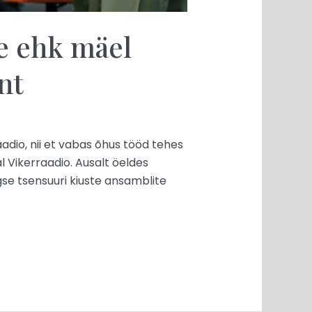
e ehk mäel
nt
aadio, nii et vabas õhus tööd tehes
 Vikerraadio. Ausalt öeldes
gse tsensuuri kiuste ansamblite