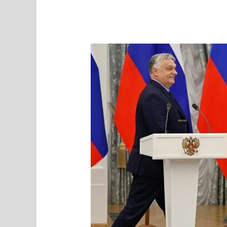
MEEDIAVALVUR:
Venemaa
lõvi
hiire
kakand