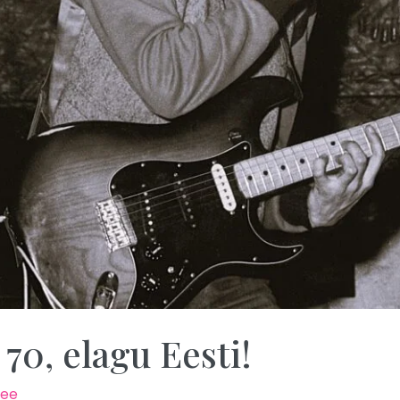
70, elagu Eesti!
.ee