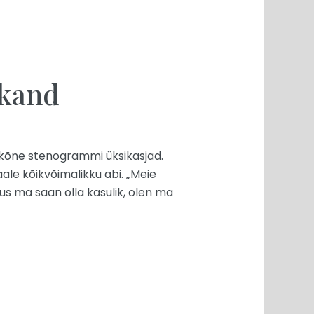
akand
nikõne stenogrammi üksikasjad.
ale kõikvõimalikku abi. „Meie
us ma saan olla kasulik, olen ma