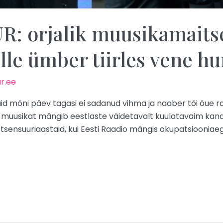
 orjalik muusikamaits
ille ümber tiirles vene hu
r.ee
kuid mõni päev tagasi ei sadanud vihma ja naaber tõi õue r
s muusikat mängib eestlaste väidetavalt kuulatavaim kanal
tsensuuriaastaid, kui Eesti Raadio mängis okupatsiooniae