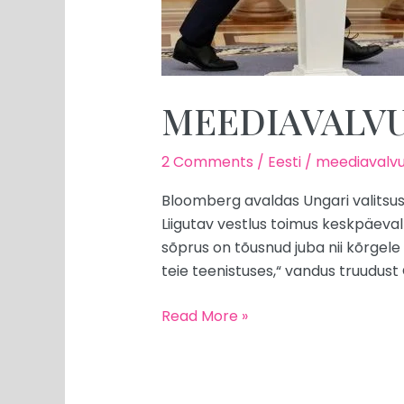
MEEDIAVALVUR:
2 Comments
/
Eesti
/
meediavalvu
Bloomberg avaldas Ungari valitsuse
Liigutav vestlus toimus keskpäeval
sõprus on tõusnud juba nii kõrgele
teie teenistuses,“ vandus truudust
Read More »