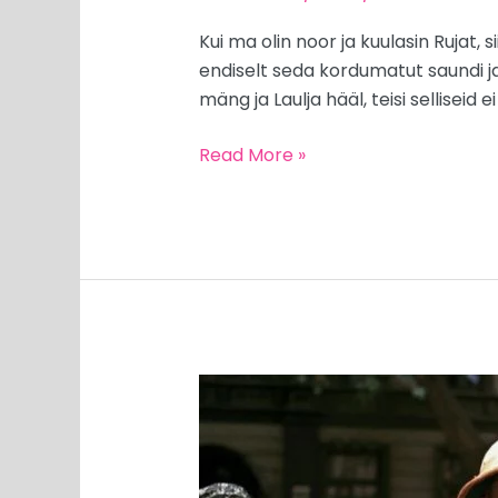
Kui ma olin noor ja kuulasin Rujat, s
endiselt seda kordumatut saundi ja 
mäng ja Laulja hääl, teisi selliseid e
Read More »
MEEDIAVALVUR:
lääne
keelatud
viljad