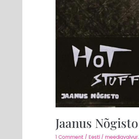
Jaanus Nõgisto 
1 Comment
/
Eesti
/
meediavalvur