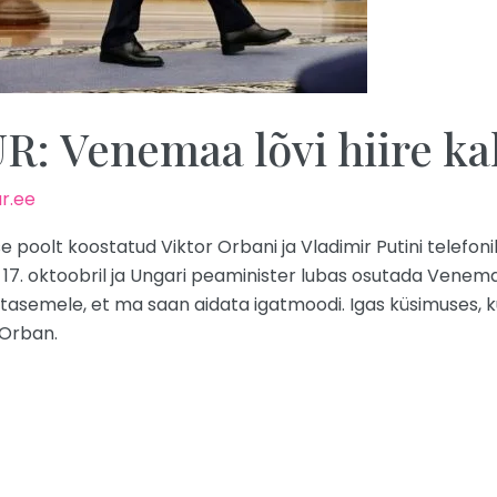
 Venemaa lõvi hiire k
r.ee
 poolt koostatud Viktor Orbani ja Vladimir Putini telefo
 17. oktoobril ja Ungari peaminister lubas osutada Venema
 tasemele, et ma saan aidata igatmoodi. Igas küsimuses, k
 Orban.