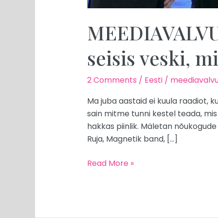
MEEDIAVALVUR:
seisis veski, m
2 Comments
/
Eesti
/
meediavalvu
Ma juba aastaid ei kuula raadiot, 
sain mitme tunni kestel teada, mi
hakkas piinlik. Mäletan nõukogude 
Ruja, Magnetik band, […]
Read More »