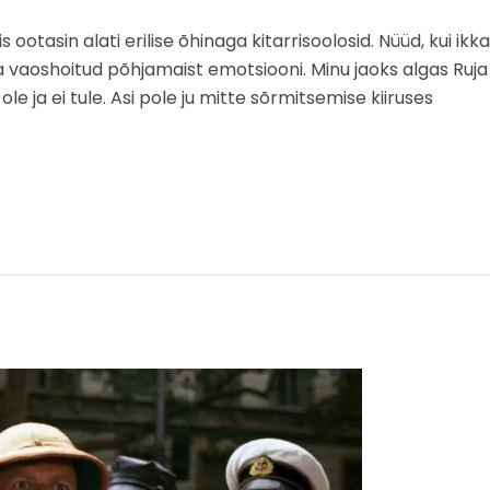
iis ootasin alati erilise õhinaga kitarrisoolosid. Nüüd, kui ik
vaoshoitud põhjamaist emotsiooni. Minu jaoks algas Ruja ala
i ole ja ei tule. Asi pole ju mitte sõrmitsemise kiiruses