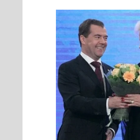
MEEDIAVALVUR:
orjalik
muusikamaitse
ehk
mäel
seisis
veski,
mille
ümber
tiirles
vene
hunt