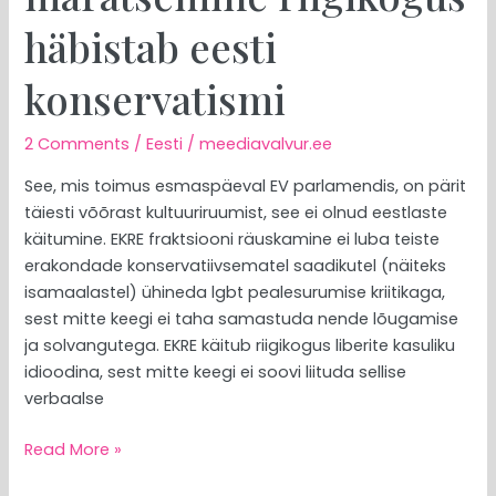
häbistab eesti
konservatismi
2 Comments
/
Eesti
/
meediavalvur.ee
See, mis toimus esmaspäeval EV parlamendis, on pärit
täiesti võõrast kultuuriruumist, see ei olnud eestlaste
käitumine. EKRE fraktsiooni räuskamine ei luba teiste
erakondade konservatiivsematel saadikutel (näiteks
isamaalastel) ühineda lgbt pealesurumise kriitikaga,
sest mitte keegi ei taha samastuda nende lõugamise
ja solvangutega. EKRE käitub riigikogus liberite kasuliku
idioodina, sest mitte keegi ei soovi liituda sellise
verbaalse
Read More »