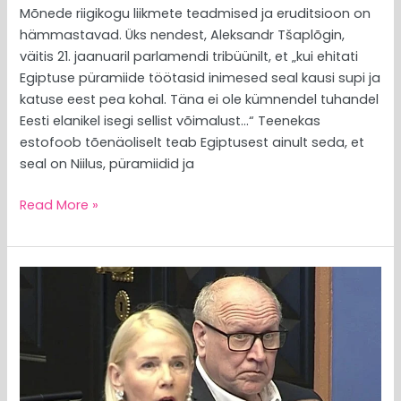
Mõnede riigikogu liikmete teadmised ja eruditsioon on
hämmastavad. Üks nendest, Aleksandr Tšaplõgin,
väitis 21. jaanuaril parlamendi tribüünilt, et „kui ehitati
Egiptuse püramiide töötasid inimesed seal kausi supi ja
katuse eest pea kohal. Täna ei ole kümnendel tuhandel
Eesti elanikel isegi sellist võimalust…“ Teenekas
estofoob tõenäoliselt teab Egiptusest ainult seda, et
seal on Niilus, püramiidid ja
Read More »
MEEDIAVALVUR:
salamõtted
riigikogus
(Suur
Lähtrustamine)