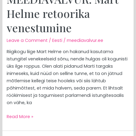
Helme retoorika
venestumine
Leave a Comment
/
Eesti
/
meediavalvur.ee
Riigikogu liige Mart Helme on hakanud kasutama
istungitel venekeelseid sõnu, nende hulgas oli kogunisti
üks ilge roppus. Olen alati pidanud Marti targaks
inimeseks, kuid nüüd on selline tunne, et ta on jätnud
mõtlemise kellegi teise hooleks või siis lähtub
põhimõttest, et mida halvem, seda parem. Et lihtsalt
röökimisest ja tagumisest parlamendi istungitesaalis
on vähe, ka
Read More »