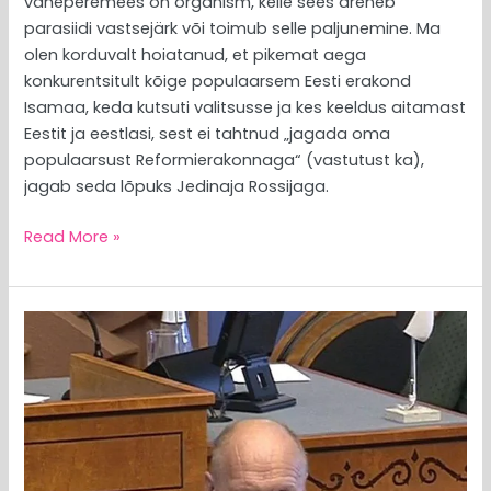
vaheperemees on organism, kelle sees areneb
parasiidi vastsejärk või toimub selle paljunemine. Ma
olen korduvalt hoiatanud, et pikemat aega
konkurentsitult kõige populaarsem Eesti erakond
Isamaa, keda kutsuti valitsusse ja kes keeldus aitamast
Eestit ja eestlasi, sest ei tahtnud „jagada oma
populaarsust Reformierakonnaga“ (vastutust ka),
jagab seda lõpuks Jedinaja Rossijaga.
Read More »
MEEDIAVALVUR:
Mart
Helme
retoorika
venestumine