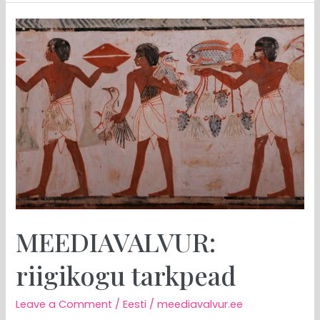
MEEDIAVALVUR:
riigikogu
tarkpead
MEEDIAVALVUR:
riigikogu tarkpead
Leave a Comment
/
Eesti
/
meediavalvur.ee