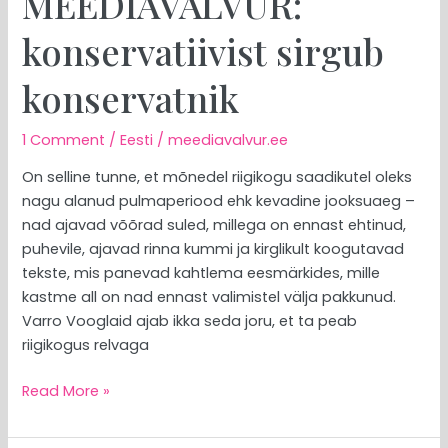
MEEDIAVALVUR:
konservatiivist sirgub
konservatnik
1 Comment
/
Eesti
/
meediavalvur.ee
On selline tunne, et mõnedel riigikogu saadikutel oleks
nagu alanud pulmaperiood ehk kevadine jooksuaeg –
nad ajavad võõrad suled, millega on ennast ehtinud,
puhevile, ajavad rinna kummi ja kirglikult koogutavad
tekste, mis panevad kahtlema eesmärkides, mille
kastme all on nad ennast valimistel välja pakkunud.
Varro Vooglaid ajab ikka seda joru, et ta peab
riigikogus relvaga
Read More »