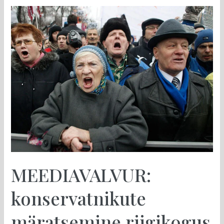
MEEDIAVALVUR:
konservatnikute
märatsemine
riigikogus
häbistab
eesti
konservatismi
MEEDIAVALVUR:
konservatnikute
märatsemine riigikogus