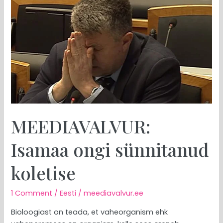
ongi
sünnitanud
koletise
MEEDIAVALVUR:
Isamaa ongi sünnitanud
koletise
1 Comment
/
Eesti
/
meediavalvur.ee
Bioloogiast on teada, et vaheorganism ehk