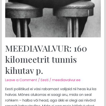
MEEDIAVALVUR: 160
kilomeetrit tunnis
kihutav p.
Leave a Comment
/
Eesti
/
meediavalvur.ee
Eesti poliitikud ei väsi rabamast valijaid nii heas kui ka
halvas. Mõnes olukorras ei saagi aru, mida on seal
rohkem – halba või head, aga äkki ei olegi asi niivõrd
rangelt kahevärviline. Mida ei saa meie käilakujudest