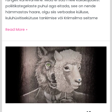
poliitikategelaste puhul aga eitada, see on nende
hämmastav haare, olgu siis verbaalse külluse,
kuluhüvitisekütuse tankimise või Kriimsilma seitsme
Read More »
MEEDIAVALVUR:
miks
opositsioon
ei
tahtnud,
et
toit
oleks
eesti
peredele
taskukohane?