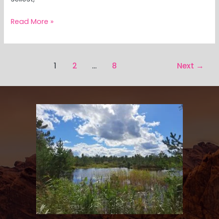
Read More »
1
2
…
8
Next
→