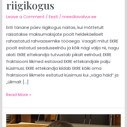
riigikogus
Leave a Comment
/
Eesti
/
meediavalvur.ee
Eriti tänane päev riigikogus näitas, kui mõttetult
raisatakse maksumaksjate poolt heldekäeliselt
rahastatud rahvaasemike tööaega. Vaagiti mitut EKRE
poolt esitatud seaduseelnõu ja kõik nägi välja nii, nagu
alati: EKRE ettekandja tutvustab pikalt eelnõud; EKRE
fraktsiooni liikmed esitavad EKRE ettekandjale palju
küsimusi; EKRE ettekandja kiidab EKRE kõiki oma
fraktsiooni liikmete esitatud küsimusi kui „väga häid“ ja
„ülimalt […]
Read More »
MEEDIAVALVUR:
Isamaa