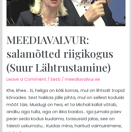
MEEDIAVALVUR:
salamõtted riigikogus
(Suur Lähtrustamine)
Leave a Comment
/
Eesti
/
meediavalvur.ee
Khe, khee… Ei, heliga on kõik korras, mul on lihtsalt tropid
kõrvades. Sest hakkas jälle pihta, mul on sellest koduski
mõõt täis. Muidugi on hea, et ta Michali kallal võtab,
andku aga tulla, aga on ikka baaba… Iga jumala päev
pean seda kodus kuulama, toasussid jalas, see on
täiesti uskumatu… Kuidas mina, haritud vaimuinimene,