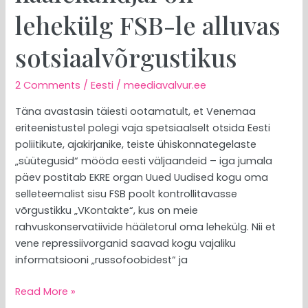
lehekülg FSB-le alluvas
sotsiaalvõrgustikus
2 Comments
/
Eesti
/
meediavalvur.ee
Täna avastasin täiesti ootamatult, et Venemaa
eriteenistustel polegi vaja spetsiaalselt otsida Eesti
poliitikute, ajakirjanike, teiste ühiskonnategelaste
„süütegusid“ mööda eesti väljaandeid – iga jumala
päev postitab EKRE organ Uued Uudised kogu oma
selleteemalist sisu FSB poolt kontrollitavasse
võrgustikku „VKontakte“, kus on meie
rahvuskonservatiivide hääletorul oma lehekülg. Nii et
vene repressiivorganid saavad kogu vajaliku
informatsiooni „russofoobidest“ ja
Read More »