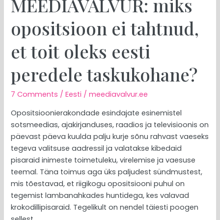
MEEDIAVALVUR: miks
opositsioon ei tahtnud,
et toit oleks eesti
peredele taskukohane?
7 Comments
/
Eesti
/
meediavalvur.ee
Opositsioonierakondade esindajate esinemistel
sotsmeedias, ajakirjanduses, raadios ja televisioonis on
päevast päeva kuulda palju kurje sõnu rahvast vaeseks
tegeva valitsuse aadressil ja valatakse kibedaid
pisaraid inimeste toimetuleku, virelemise ja vaesuse
teemal. Täna toimus aga üks paljudest sündmustest,
mis tõestavad, et riigikogu opositsiooni puhul on
tegemist lambanahkades huntidega, kes valavad
krokodillipisaraid. Tegelikult on nendel täiesti poogen
sellest,