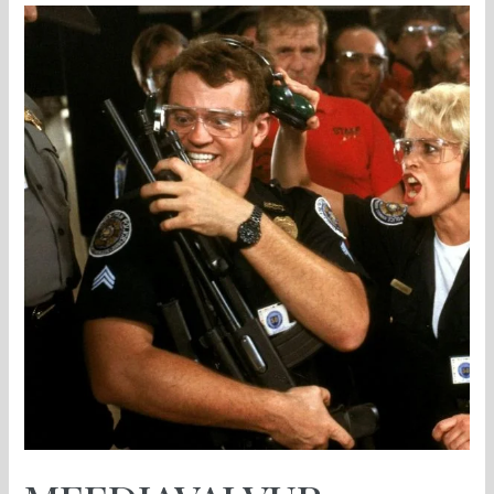
MEEDIAVALVUR:
konservatiivist
sirgub
konservatnik