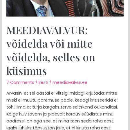
küsimus
MEEDIAVALVUR:
võidelda või mitte
võidelda, selles on
küsimus
7 Comments
/
Eesti
/
meediavalvur.ee
Arvasin, et sel aastal ei viitsigi midagi kirjutada: mitte
miski ei muutu paremuse poole, kedagi kritiseerida ei
tohi, ilma et turja kargaks terve seltskond õukondlasi.
Kõige huvitavam ja pidevalt korduv süüdistus minu
aadressil on aga see, et mina teen seda raha eest.
Igaks juhuks täpsustan jälle, et ei kirjuta raha eest.