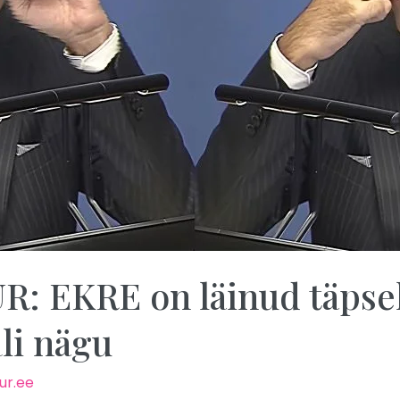
 EKRE on läinud täpsel
ali nägu
ur.ee