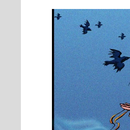
MEEDIAVALVUR:
riigikogulane
kui
genotsiidpatriarh
Kirilli
alamate
õukonnapiltnik