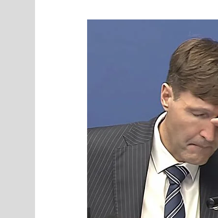
MEEDIAVALVUR:
kuidas
valitsuse
infotunnis
alandatakse
EKRE
juhte
ja
nende
poliitikat