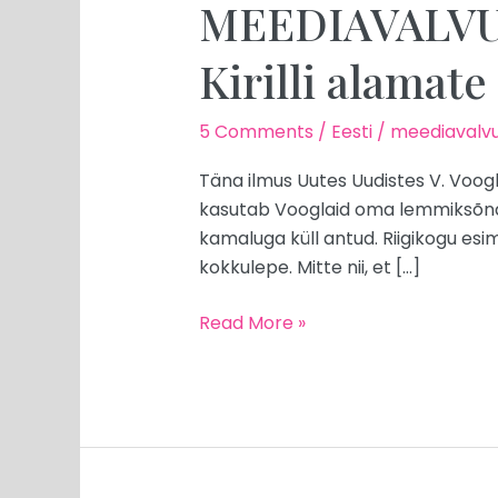
MEEDIAVALVUR:
Kirilli alamat
5 Comments
/
Eesti
/
meediavalvu
Täna ilmus Uutes Uudistes V. Voogla
kasutab Vooglaid oma lemmiksõna „
kamaluga küll antud. Riigikogu esi
kokkulepe. Mitte nii, et […]
Read More »