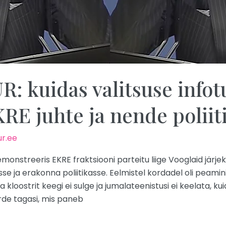
 kuidas valitsuse infot
RE juhte ja nende poliit
r.ee
monstreeris EKRE fraktsiooni parteitu liige Vooglaid järjek
e ja erakonna poliitikasse. Eelmistel kordadel oli peamini
loostrit keegi ei sulge ja jumalateenistusi ei keelata, kuid
de tagasi, mis paneb