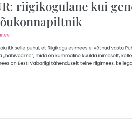
 riigikogulane kui geno
e õukonnapiltnik
r.ee
iu itk selle puhul, et Riigikogu esimees ei võtnud vastu Püh
häbiväärne“, mida on kummaline kuulda inimeselt, kellel
mees on Eesti Vabariigi tähenduselt teine riigimees, kelleg