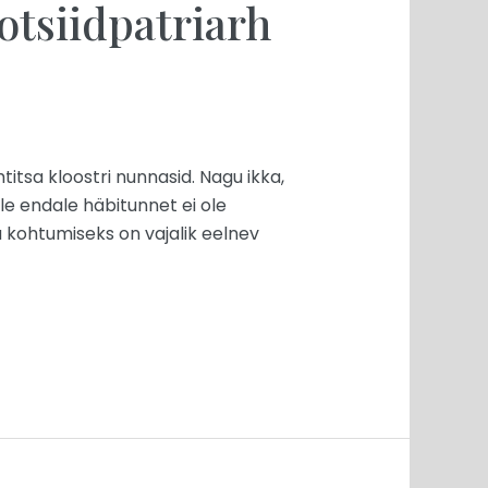
tsiidpatriarh
titsa kloostri nunnasid. Nagu ikka,
e endale häbitunnet ei ole
a kohtumiseks on vajalik eelnev