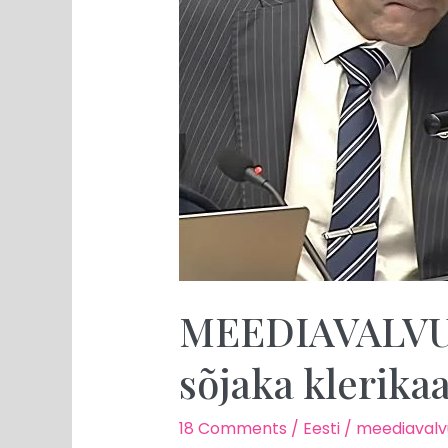
MEEDIAVALVUR:
sõjaka klerika
18 Comments
/
Eesti
/
meediavalv