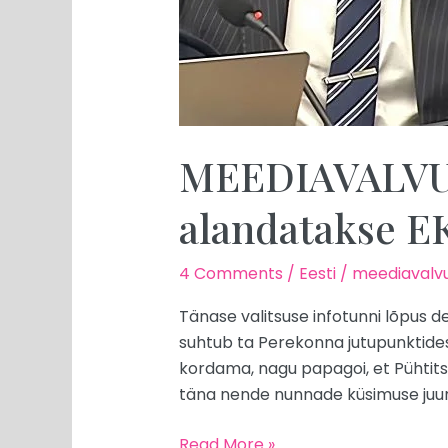
MEEDIAVALVUR:
alandatakse EK
4 Comments
/
Eesti
/
meediavalvu
Tänase valitsuse infotunni lõpus de
suhtub ta Perekonna jutupunktidess
kordama, nagu papagoi, et Pühtitsa k
täna nende nunnade küsimuse juur
Read More »