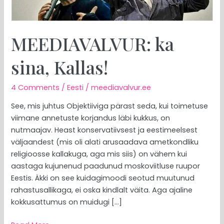
MEEDIAVALVUR: ka
sina, Kallas!
4 Comments
/
Eesti
/
meediavalvur.ee
See, mis juhtus Objektiiviga pärast seda, kui toimetuse
viimane annetuste korjandus läbi kukkus, on
nutmaajav. Heast konservatiivsest ja eestimeelsest
väljaandest (mis oli alati arusaadava ametkondliku
religioosse kallakuga, aga mis siis) on vähem kui
aastaga kujunenud paadunud moskoviitluse ruupor
Eestis. Äkki on see kuidagimoodi seotud muutunud
rahastusallikaga, ei oska kindlalt väita. Aga ajaline
kokkusattumus on muidugi […]