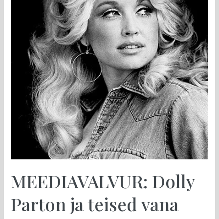
Ameerika
tähed
toetavad
Ukraina
võitlust
MEEDIAVALVUR: Dolly
Parton ja teised vana