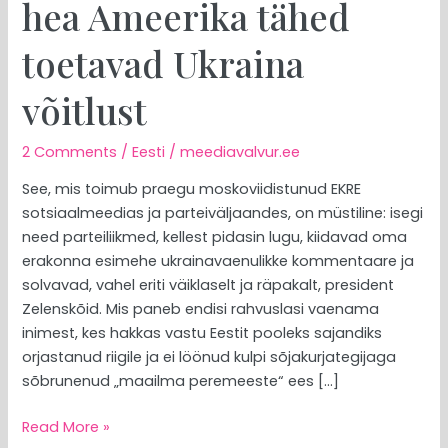
hea Ameerika tähed
toetavad Ukraina
võitlust
2 Comments
/
Eesti
/
meediavalvur.ee
See, mis toimub praegu moskoviidistunud EKRE
sotsiaalmeedias ja parteiväljaandes, on müstiline: isegi
need parteiliikmed, kellest pidasin lugu, kiidavad oma
erakonna esimehe ukrainavaenulikke kommentaare ja
solvavad, vahel eriti väiklaselt ja räpakalt, president
Zelenskõid. Mis paneb endisi rahvuslasi vaenama
inimest, kes hakkas vastu Eestit pooleks sajandiks
orjastanud riigile ja ei löönud kulpi sõjakurjategijaga
sõbrunenud „maailma peremeeste“ ees […]
Read More »