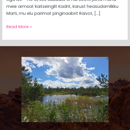
meie armsat kaitseinglit Kadrit, karust heasüdamlikku
Marti, mu elu parimat pinginaabrit Raivot, […]
Read More »