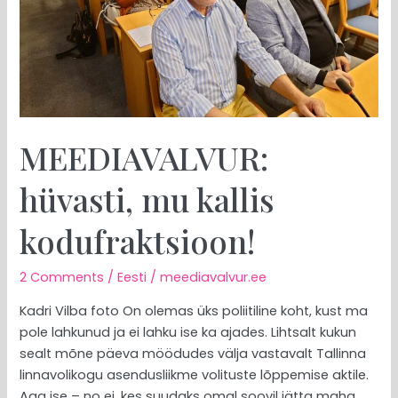
MEEDIAVALVUR:
hüvasti, mu kallis
kodufraktsioon!
2 Comments
/
Eesti
/
meediavalvur.ee
Kadri Vilba foto On olemas üks poliitiline koht, kust ma
pole lahkunud ja ei lahku ise ka ajades. Lihtsalt kukun
sealt mõne päeva möödudes välja vastavalt Tallinna
linnavolikogu asendusliikme volituste lõppemise aktile.
Aga ise – no ei, kes suudaks omal soovil jätta maha