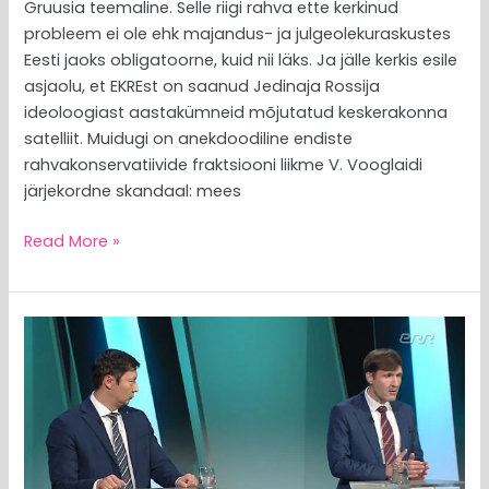
Gruusia teemaline. Selle riigi rahva ette kerkinud
probleem ei ole ehk majandus- ja julgeolekuraskustes
Eesti jaoks obligatoorne, kuid nii läks. Ja jälle kerkis esile
asjaolu, et EKREst on saanud Jedinaja Rossija
ideoloogiast aastakümneid mõjutatud keskerakonna
satelliit. Muidugi on anekdoodiline endiste
rahvakonservatiivide fraktsiooni liikme V. Vooglaidi
järjekordne skandaal: mees
Read More »
MEEDIAVALVUR:
terase
pilguga
jälgijad
Martin
Helmest
paremal