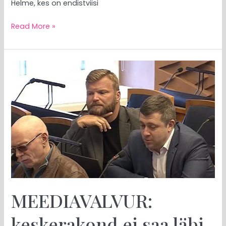
Helme, kes on endistviisi
Read More »
MEEDIAVALVUR:
keskerakond
ei
saa
läbi
„vene
kaardita“
MEEDIAVALVUR:
keskerakond ei saa läbi