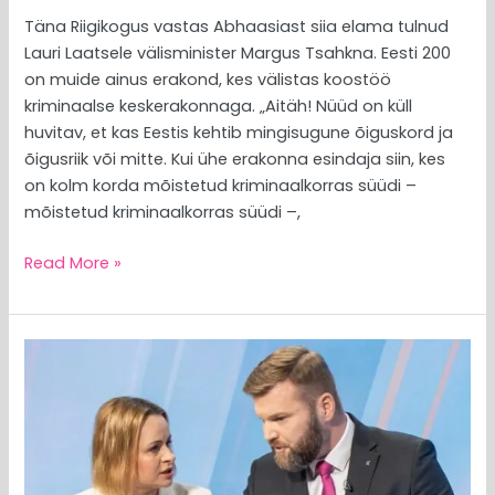
Täna Riigikogus vastas Abhaasiast siia elama tulnud
Lauri Laatsele välisminister Margus Tsahkna. Eesti 200
on muide ainus erakond, kes välistas koostöö
kriminaalse keskerakonnaga. „Aitäh! Nüüd on küll
huvitav, et kas Eestis kehtib mingisugune õiguskord ja
õigusriik või mitte. Kui ühe erakonna esindaja siin, kes
on kolm korda mõistetud kriminaalkorras süüdi –
mõistetud kriminaalkorras süüdi –,
Read More »
MEEDIAVALVUR:
naispoliitik
on
väsinud
keskerakondlaste
poolsetest