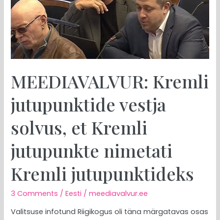
et
Kremli
jutupunkte
nimetati
Kremli
jutupunktideks
MEEDIAVALVUR: Kremli
jutupunktide vestja
solvus, et Kremli
jutupunkte nimetati
Kremli jutupunktideks
3 Comments
/
Eesti
/
meediavalvur.ee
Valitsuse infotund Riigikogus oli täna märgatavas osas