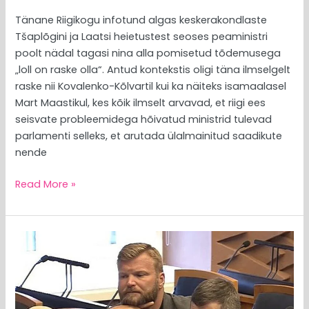
Tänane Riigikogu infotund algas keskerakondlaste
Tšaplõgini ja Laatsi heietustest seoses peaministri
poolt nädal tagasi nina alla pomisetud tõdemusega
„loll on raske olla“. Antud kontekstis oligi täna ilmselgelt
raske nii Kovalenko-Kõlvartil kui ka näiteks isamaalasel
Mart Maastikul, kes kõik ilmselt arvavad, et riigi ees
seisvate probleemidega hõivatud ministrid tulevad
parlamenti selleks, et arutada ülalmainitud saadikute
nende
Read More »
MEEDIAVALVUR:
Kremli
jutupunktide
vestja
solvus,