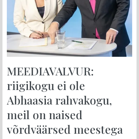
on
naised
võrdväärsed
meestega
MEEDIAVALVUR:
riigikogu ei ole
Abhaasia rahvakogu,
meil on naised
võrdväärsed meestega