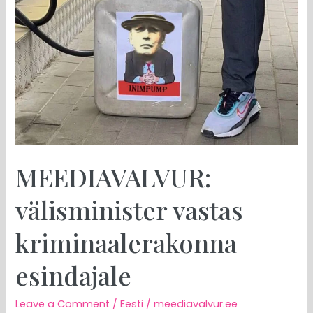
esindajale
MEEDIAVALVUR:
välisminister vastas
kriminaalerakonna
esindajale
Leave a Comment
/
Eesti
/
meediavalvur.ee