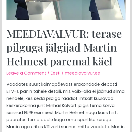
käel
MEEDIAVALVUR: terase
pilguga jälgijad Martin
Helmest paremal käel
Leave a Comment
/
Eesti
/
meediavalvur.ee
Vaadates suurt kolmapäevast erakondade debatti
ETV-s panin tähele detaili, mis võib-olla ei jäänud silma
nendele, kes seda pildiga raadiot lihtsalt kuulavad:
keskerakonna juht Mihhail Kõlvart jälgis tema kõrval
seisnud EKRE esimeest Martin Helmet nagu kass hiirt,
pöörates tema poole kogu oma sportliku kerega.
Martin aga üritas Kõlvarti suunas mitte vaadata. Martin