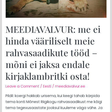
tööd
–
mõni
ei
MEEDIAVALVUR: me ei
jaksa
endale
hinda vääriliselt meie
kirjaklambritki
osta!
rahvasaadikute tööd –
mõni ei jaksa endale
kirjaklambritki osta!
Leave a Comment
/
Eesti
/
meediavalvur.ee
Pildil: koergi hakkab urisema, kui keegi tahab kärpida
tema konti Mõnest Riigikogu rahvasaadikust me kõigi
tema tegevusaastate jooksul kuuleme väga vähe. Ja