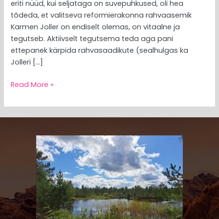
eriti nüüd, kui seljataga on suvepuhkused, oli hea
tõdeda, et valitseva reformierakonna rahvaasemik
Karmen Joller on endiselt olemas, on vitaalne ja
tegutseb. Aktiivselt tegutsema teda aga pani
ettepanek kärpida rahvasaadikute (sealhulgas ka
Jolleri […]
Read More »