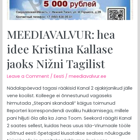
Tagilist
MEEDIAVALVUR: hea
idee Kristina Kallase
jaoks Nižni Tagilist
Leave a Comment
/
Eesti
/
meediavalvur.ee
Nädalapäevad tagasi rääkisid Kanal 2 ajakirjanikud jälle
vene koolist. Kolleege ei õnnestunud vagaseks
hirmutada „Stepani skandaali“ käigus toimunud
Reporteri korrespondendi avaliku hukkamisega, millele
pani hiljuti õla alla ka Jana Toom. Seekord räägiti Kanal
2 saates sellest, kuidas heas usus Ida-Virumaale tööle
sõitnud eesti õpetajaid kiusatakse sealses nõukogude