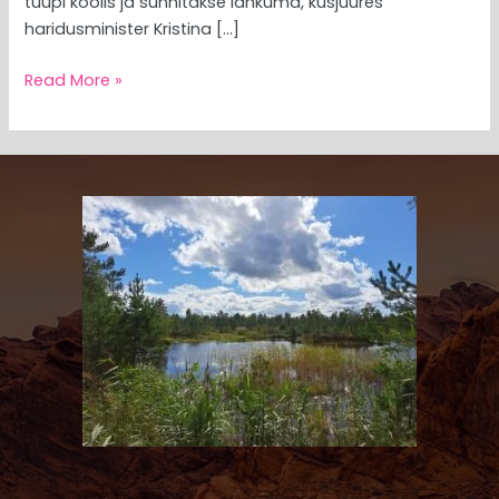
tüüpi koolis ja sunnitakse lahkuma, kusjuures
haridusminister Kristina […]
Read More »