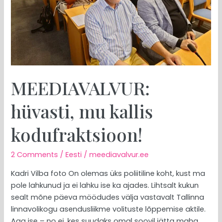
MEEDIAVALVUR:
hüvasti, mu kallis
kodufraktsioon!
2 Comments
/
Eesti
/
meediavalvur.ee
Kadri Vilba foto On olemas üks poliitiline koht, kust ma
pole lahkunud ja ei lahku ise ka ajades. Lihtsalt kukun
sealt mõne päeva möödudes välja vastavalt Tallinna
linnavolikogu asendusliikme volituste lõppemise aktile.
Aga ise – no ei, kes suudaks omal soovil jätta maha