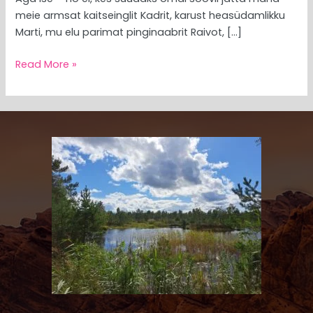
meie armsat kaitseinglit Kadrit, karust heasüdamlikku
Marti, mu elu parimat pinginaabrit Raivot, […]
Read More »