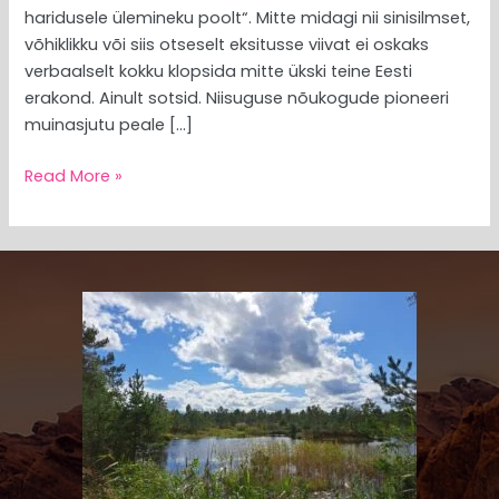
haridusele ülemineku poolt“. Mitte midagi nii sinisilmset,
võhiklikku või siis otseselt eksitusse viivat ei oskaks
verbaalselt kokku klopsida mitte ükski teine Eesti
erakond. Ainult sotsid. Niisuguse nõukogude pioneeri
muinasjutu peale […]
Read More »