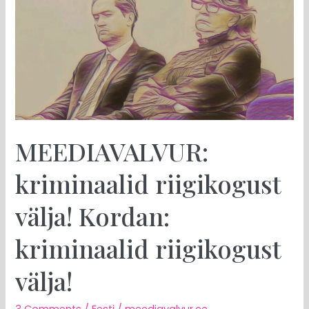
riigikogust
välja!
Kordan:
kriminaalid
riigikogust
välja!
MEEDIAVALVUR:
kriminaalid riigikogust
välja! Kordan:
kriminaalid riigikogust
välja!
3 Comments
/
Eesti
/
meediavalvur.ee