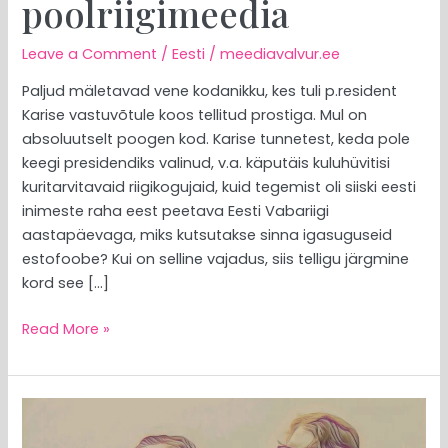
poolriigimeedia
Leave a Comment
/
Eesti
/
meediavalvur.ee
Paljud mäletavad vene kodanikku, kes tuli p.resident
Karise vastuvõtule koos tellitud prostiga. Mul on
absoluutselt poogen kod. Karise tunnetest, keda pole
keegi presidendiks valinud, v.a. käputäis kuluhüvitisi
kuritarvitavaid riigikogujaid, kuid tegemist oli siiski eesti
inimeste raha eest peetava Eesti Vabariigi
aastapäevaga, miks kutsutakse sinna igasuguseid
estofoobe? Kui on selline vajadus, siis telligu järgmine
kord see […]
Read More »
MEEDIAVALVUR:
kriminaalid