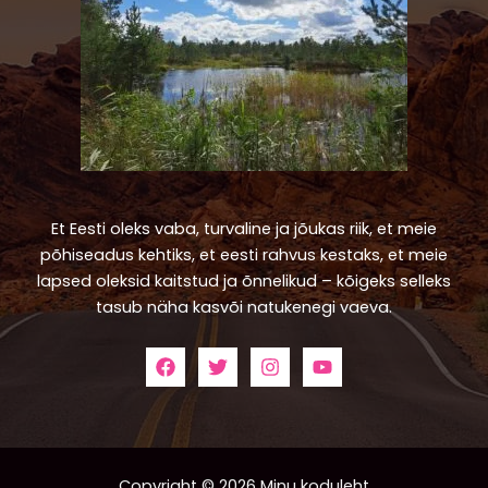
Et Eesti oleks vaba, turvaline ja jõukas riik, et meie
põhiseadus kehtiks, et eesti rahvus kestaks, et meie
lapsed oleksid kaitstud ja õnnelikud – kõigeks selleks
tasub näha kasvõi natukenegi vaeva.
Copyright © 2026 Minu koduleht