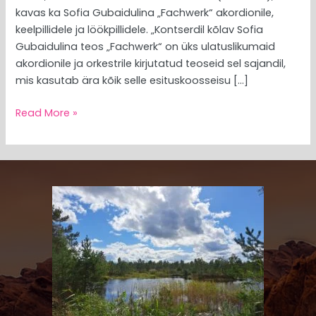
kavas ka Sofia Gubaidulina „Fachwerk“ akordionile,
keelpillidele ja löökpillidele. „Kontserdil kõlav Sofia
Gubaidulina teos „Fachwerk“ on üks ulatuslikumaid
akordionile ja orkestrile kirjutatud teoseid sel sajandil,
mis kasutab ära kõik selle esituskoosseisu […]
Read More »